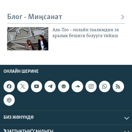
Блог - Миңсанат
Ала-Тоо – онлайн таалимдин эл
аралык бешиги болууга тийиш
ОНЛАЙН ШЕРИНЕ
БИЗ ЖӨНҮНДӨ
"АЗАТТЫКТЫН" САНДЫГЫ