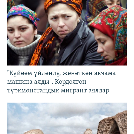
"Күйөөм үйлөндү, жөнөткөн акчама
машина алды". Кордолгон
түркмөнстандык мигрант аялдар