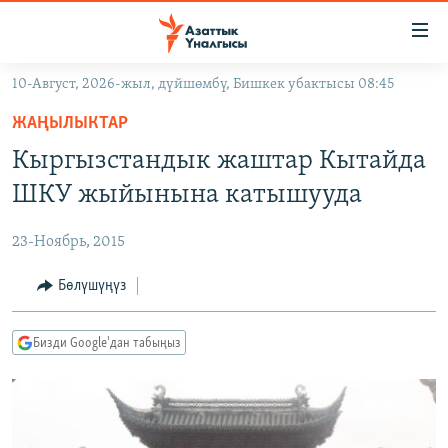
Линктер
Мазмунга
өтүңүз
10-Август, 2026-жыл, дүйшөмбү, Бишкек убактысы 08:45
Навигацияга
ЖАҢЫЛЫКТАР
өтүңүз
ЖАҢЫЛЫКТАР
КЫРГЫЗСТАН
Издөөгө
Кыргызстандык жаштар Кытайда
салыңыз
ДҮЙНӨ
КЫРГЫЗСТАН
ШКУ жыйынына катышууда
УКРАИНА
САЯСАТ
ДҮЙНӨ
23-Ноябрь, 2015
АТАЙЫН ИЛИКТӨӨ
ЭКОНОМИКА
БОРБОР АЗИЯ
ТВ ПРОГРАММАЛАР
Бөлүшүңүз
МАДАНИЯТ
ПОДКАСТ
БҮГҮН АЗАТТЫКТА
Бизди Google'дан табыңыз
ӨЗГӨЧӨ ПИКИР
ЭКСПЕРТТЕР ТАЛДАЙТ
БИЗ ЖАНА ДҮЙНӨ
Русский
ДАНИСТЕ