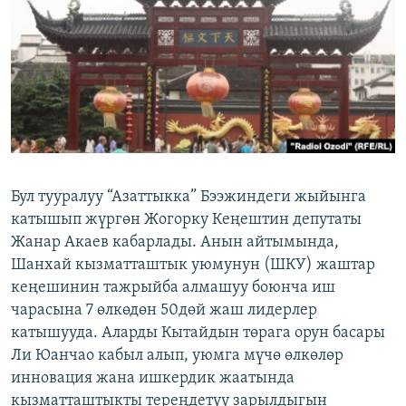
ОНЛАЙН ШЕРИНЕ
ЭЖЕ-СИҢДИЛЕР
АЗАТТЫК+
ЫҢГАЙСЫЗ СУРООЛОР
ЭЕ/АРнун бардык сайттары
Бул тууралуу “Азаттыкка” Бээжиндеги жыйынга
катышып жүргөн Жогорку Кеңештин депутаты
Жанар Акаев кабарлады. Анын айтымында,
Шанхай кызматташтык уюмунун (ШКУ) жаштар
кеңешинин тажрыйба алмашуу боюнча иш
чарасына 7 өлкөдөн 50дөй жаш лидерлер
катышууда. Аларды Кытайдын төрага орун басары
Ли Юанчао кабыл алып, уюмга мүчө өлкөлөр
инновация жана ишкердик жаатында
кызматташтыкты тереңдетүү зарылдыгын