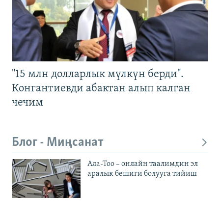
"15 млн долларлык мүлкүн берди".
Конгантиевди абактан алып калган
чечим
Блог - Миңсанат
Ала-Тоо – онлайн таалимдин эл
аралык бешиги болууга тийиш