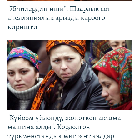
"75чилердин иши": Шаардык сот
апелляциялык арызды кароого
киришти
"Күйөөм үйлөндү, жөнөткөн акчама
машина алды". Кордолгон
түркмөнстандык мигрант аялдар