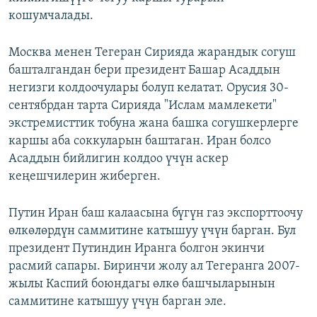
кошумчалады.
Москва менен Тегеран Сирияда жарандык согуш
башталгандан бери президент Башар Асаддын
негизги колдоочулары болуп келатат. Орусия 30-
сентябрдан тарта Сирияда "Ислам мамлекети"
экстремисттик тобуна жана башка согушкерлерге
каршы аба соккуларын баштаган. Иран болсо
Асаддын бийлигин колдоо үчүн аскер
кеңешчилерин жиберген.
Путин Иран баш калаасына бүгүн газ экспорттоочу
өлкөлөрдүн саммитине катышуу үчүн барган. Бул
президент Путиндин Иранга болгон экинчи
расмий сапары. Биринчи жолу ал Тегеранга 2007-
жылы Каспий боюндагы өлкө башчыларынын
саммитине катышуу үчүн барган эле.