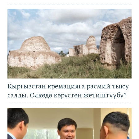
Кыргызстан кремацияга расмий тыюу
салды. Өлкөдө көрүстөн жетиштүүбү?