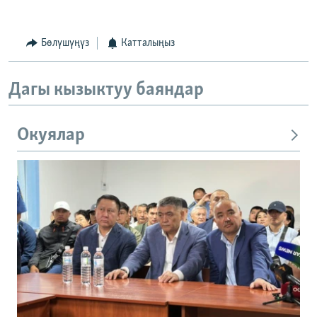
Бөлүшүңүз
Катталыңыз
Дагы кызыктуу баяндар
Окуялар