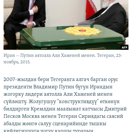
ОНЛАЙН ШЕРИНЕ
ЭЖЕ-СИҢДИЛЕР
АЗАТТЫК+
ЫҢГАЙСЫЗ СУРООЛОР
ЭЕ/АРнун бардык сайттары
Иран -- Путин аятолла Али Хаменей менен. Тегеран, 23-
ноябрь, 2015.
2007-жылдан бери Тегеранга алгач барган орус
президенти Владимир Путин бүгүн Ирандын
жогорку лидери аятолла Али Хаменей менен
сүйлөштү. Жолугушуу "конструктивдүү" өткөнүн
билдирген Кремлдин маалымат катчысы Дмитрий
Песков Москва менен Тегеран Сириядагы саясий
абалды жөнгө салуу сценарийинде тышкы
кийлигишүүгө чогуу каршы турарын