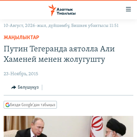
Линктер
Мазмунга
өтүңүз
10-Август, 2026-жыл, дүйшөмбү, Бишкек убактысы 11:51
Навигацияга
ЖАҢЫЛЫКТАР
өтүңүз
ЖАҢЫЛЫКТАР
КЫРГЫЗСТАН
Издөөгө
Путин Тегеранда аятолла Али
салыңыз
ДҮЙНӨ
КЫРГЫЗСТАН
Хаменей менен жолугушту
УКРАИНА
САЯСАТ
ДҮЙНӨ
23-Ноябрь, 2015
АТАЙЫН ИЛИКТӨӨ
ЭКОНОМИКА
БОРБОР АЗИЯ
ТВ ПРОГРАММАЛАР
Бөлүшүңүз
МАДАНИЯТ
ПОДКАСТ
БҮГҮН АЗАТТЫКТА
Бизди Google'дан табыңыз
ӨЗГӨЧӨ ПИКИР
ЭКСПЕРТТЕР ТАЛДАЙТ
БИЗ ЖАНА ДҮЙНӨ
Русский
ДАНИСТЕ