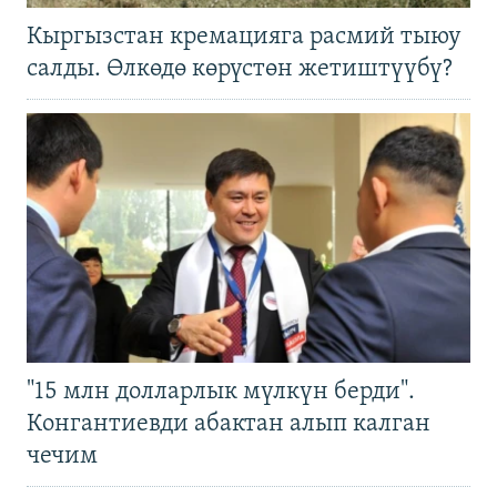
Кыргызстан кремацияга расмий тыюу
салды. Өлкөдө көрүстөн жетиштүүбү?
"15 млн долларлык мүлкүн берди".
Конгантиевди абактан алып калган
чечим