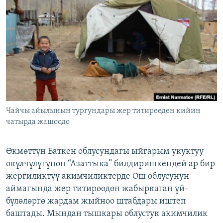
ОНЛАЙН ШЕРИНЕ
ЭЖЕ-СИҢДИЛЕР
АЗАТТЫК+
ЫҢГАЙСЫЗ СУРООЛОР
ЭЕ/АРнун бардык сайттары
Чайчы айылынын тургундары жер титирөөдөн кийин
чатырда жашоодо
Өкмөттүн Баткен облусундагы ыйгарым укуктуу
өкүлчүлүгүнөн “Азаттыка” билдиришкендей ар бир
жергиликтүү акимчиликтерде Ош облусунун
аймагында жер титирөөдөн жабыркаган үй-
бүлөлөргө жардам жыйноо штабдары иштеп
баштады. Мындан тышкары облустук акимчилик