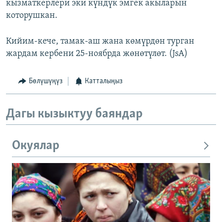
кызматкерлери эки күндүк эмгек акыларын
которушкан.
Кийим-кече, тамак-аш жана көмүрдөн турган
жардам кербени 25-ноябрда жөнөтүлөт. (JsA)
Бөлүшүңүз
Катталыңыз
Дагы кызыктуу баяндар
Окуялар