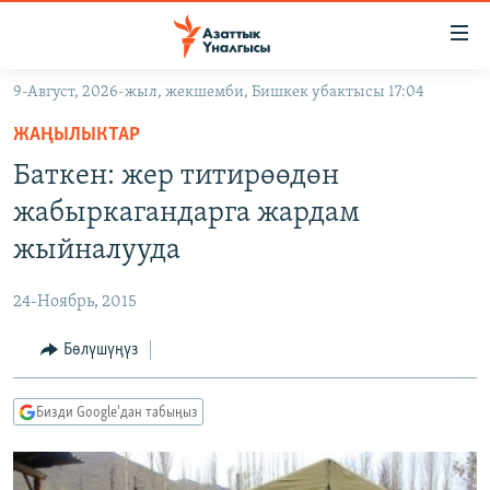
Линктер
Мазмунга
өтүңүз
9-Август, 2026-жыл, жекшемби, Бишкек убактысы 17:04
Навигацияга
ЖАҢЫЛЫКТАР
өтүңүз
ЖАҢЫЛЫКТАР
КЫРГЫЗСТАН
Издөөгө
Баткен: жер титирөөдөн
салыңыз
ДҮЙНӨ
КЫРГЫЗСТАН
жабыркагандарга жардам
УКРАИНА
САЯСАТ
ДҮЙНӨ
жыйналууда
АТАЙЫН ИЛИКТӨӨ
ЭКОНОМИКА
БОРБОР АЗИЯ
24-Ноябрь, 2015
ТВ ПРОГРАММАЛАР
МАДАНИЯТ
Бөлүшүңүз
ПОДКАСТ
БҮГҮН АЗАТТЫКТА
ӨЗГӨЧӨ ПИКИР
ЭКСПЕРТТЕР ТАЛДАЙТ
Бизди Google'дан табыңыз
БИЗ ЖАНА ДҮЙНӨ
Русский
ДАНИСТЕ