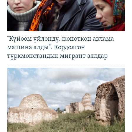
"Күйөөм үйлөндү, жөнөткөн акчама
машина алды". Кордолгон
түркмөнстандык мигрант аялдар