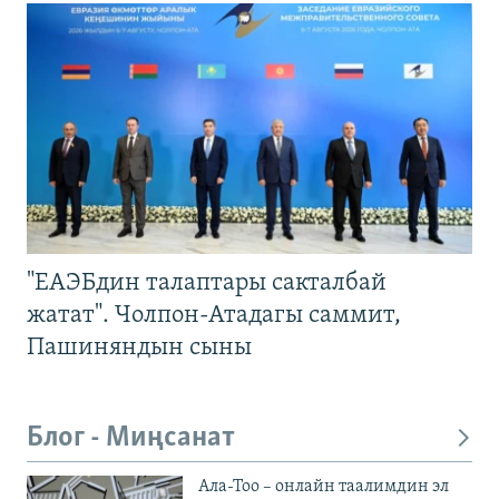
"ЕАЭБдин талаптары сакталбай
жатат". Чолпон-Атадагы саммит,
Пашиняндын сыны
Блог - Миңсанат
Ала-Тоо – онлайн таалимдин эл