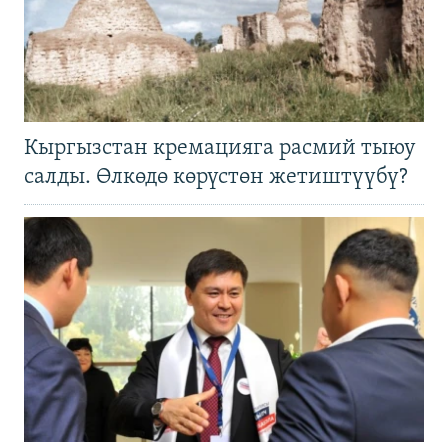
Кыргызстан кремацияга расмий тыюу
салды. Өлкөдө көрүстөн жетиштүүбү?