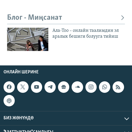
Блог - Миңсанат
Ала-Тоо – онлайн таалимдин эл
аралык бешиги болууга тийиш
ОНЛАЙН ШЕРИНЕ
БИЗ ЖӨНҮНДӨ