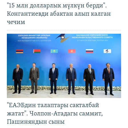
"15 млн долларлык мүлкүн берди".
Конгантиевди абактан алып калган
чечим
"ЕАЭБдин талаптары сакталбай
жатат". Чолпон-Атадагы саммит,
Пашиняндын сыны