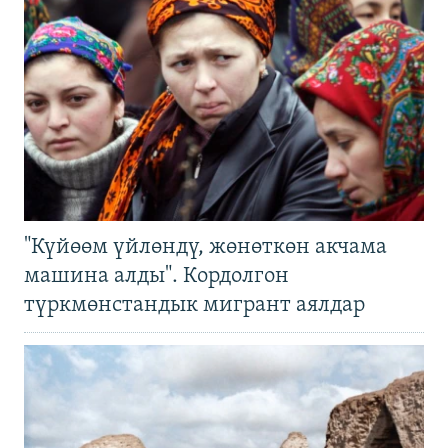
"Күйөөм үйлөндү, жөнөткөн акчама
машина алды". Кордолгон
түркмөнстандык мигрант аялдар