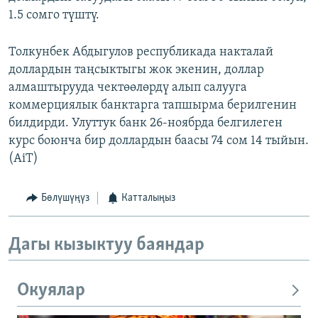
1.5 сомго түштү.
Толкунбек Абдыгулов республикада накталай
доллардын таңсыктыгы жок экенин, доллар
алмаштырууда чектөөлөрдү алып салууга
коммерциялык банктарга тапшырма берилгенин
билдирди. Улуттук банк 26-ноябрда белгилеген
курс боюнча бир доллардын баасы 74 сом 14 тыйын.
(AiT)
Бөлүшүңүз
Катталыңыз
Дагы кызыктуу баяндар
Окуялар