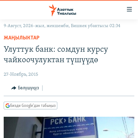
Линктер
Мазмунга
өтүңүз
9-Август, 2026-жыл, жекшемби, Бишкек убактысы 02:34
Навигацияга
ЖАҢЫЛЫКТАР
өтүңүз
ЖАҢЫЛЫКТАР
КЫРГЫЗСТАН
Издөөгө
Улуттук банк: сомдун курсу
салыңыз
ДҮЙНӨ
КЫРГЫЗСТАН
чайкоочулуктан түшүүдө
УКРАИНА
САЯСАТ
ДҮЙНӨ
27-Ноябрь, 2015
АТАЙЫН ИЛИКТӨӨ
ЭКОНОМИКА
БОРБОР АЗИЯ
ТВ ПРОГРАММАЛАР
Бөлүшүңүз
МАДАНИЯТ
ПОДКАСТ
БҮГҮН АЗАТТЫКТА
Бизди Google'дан табыңыз
ӨЗГӨЧӨ ПИКИР
ЭКСПЕРТТЕР ТАЛДАЙТ
БИЗ ЖАНА ДҮЙНӨ
Русский
ДАНИСТЕ