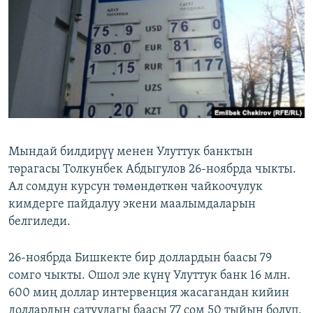
ОНЛАЙН ШЕРИНЕ
ЭЖЕ-СИҢДИЛЕР
АЗАТТЫК+
ЫҢГАЙСЫЗ СУРООЛОР
ЭЕ/АРнун бардык сайттары
Мындай билдирүү менен Улуттук банктын
төрагасы Толкунбек Абдыгулов 26-ноябрда чыкты.
Ал сомдун курсун төмөндөткөн чайкоочулук
кимдерге пайдалуу экени маалымдаларын
белгиледи.
26-ноябрда Бишкекте бир доллардын баасы 79
сомго чыкты. Ошол эле күнү Улуттук банк 16 млн.
600 миң доллар интервенция жасагандан кийин
доллардын сатуудагы баасы 77 сом 50 тыйын болуп,