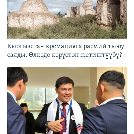
Кыргызстан кремацияга расмий тыюу
салды. Өлкөдө көрүстөн жетиштүүбү?