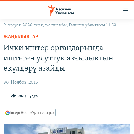
Линктер
Мазмунга
өтүңүз
9-Август, 2026-жыл, жекшемби, Бишкек убактысы 14:53
Навигацияга
ЖАҢЫЛЫКТАР
өтүңүз
ЖАҢЫЛЫКТАР
КЫРГЫЗСТАН
Издөөгө
Ички иштер органдарында
салыңыз
ДҮЙНӨ
КЫРГЫЗСТАН
иштеген улуттук азчылыктын
УКРАИНА
САЯСАТ
ДҮЙНӨ
өкүлдөрү азайды
АТАЙЫН ИЛИКТӨӨ
ЭКОНОМИКА
БОРБОР АЗИЯ
30-Ноябрь, 2015
ТВ ПРОГРАММАЛАР
МАДАНИЯТ
Бөлүшүңүз
ПОДКАСТ
БҮГҮН АЗАТТЫКТА
ӨЗГӨЧӨ ПИКИР
ЭКСПЕРТТЕР ТАЛДАЙТ
Бизди Google'дан табыңыз
БИЗ ЖАНА ДҮЙНӨ
Русский
ДАНИСТЕ