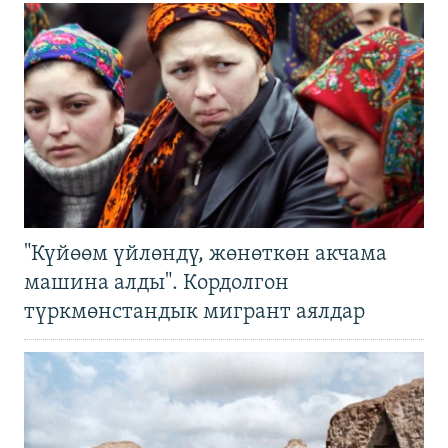
"Күйөөм үйлөндү, жөнөткөн акчама
машина алды". Кордолгон
түркмөнстандык мигрант аялдар