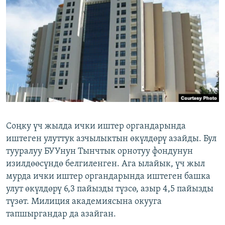
ОНЛАЙН ШЕРИНЕ
ЭЖЕ-СИҢДИЛЕР
АЗАТТЫК+
ЫҢГАЙСЫЗ СУРООЛОР
ЭЕ/АРнун бардык сайттары
Соңку үч жылда ички иштер органдарында
иштеген улуттук азчылыктын өкүлдөрү азайды. Бул
тууралуу БУУнун Тынчтык орнотуу фондунун
изилдөөсүндө белгиленген. Ага ылайык, үч жыл
мурда ички иштер органдарында иштеген башка
улут өкүлдөрү 6,3 пайызды түзсө, азыр 4,5 пайызды
түзөт. Милиция академиясына окууга
тапшыргандар да азайган.