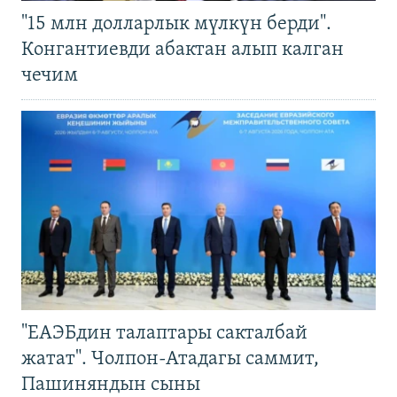
"15 млн долларлык мүлкүн берди".
Конгантиевди абактан алып калган
чечим
"ЕАЭБдин талаптары сакталбай
жатат". Чолпон-Атадагы саммит,
Пашиняндын сыны