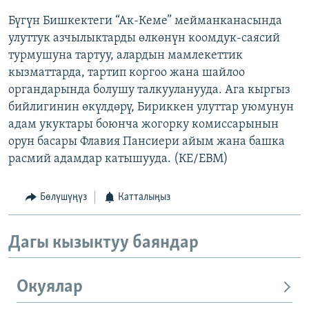
Бүгүн Бишкектеги “Ак-Кеме” мейманканасында
улуттук азчылыктарды өлкөнүн коомдук-саясий
турмушуна тартуу, алардын мамлекеттик
кызматтарда, тартип коргоо жана шайлоо
органдарында болушу талкууланууда. Ага кыргыз
бийлигинин өкүлдөрү, Бириккен улуттар уюмунун
адам укуктары боюнча жогорку комиссарынын
орун басары Флавия Пансиери айым жана башка
расмий адамдар катышууда. (КЕ/ЕВМ)
Бөлүшүңүз
Катталыңыз
Дагы кызыктуу баяндар
Окуялар