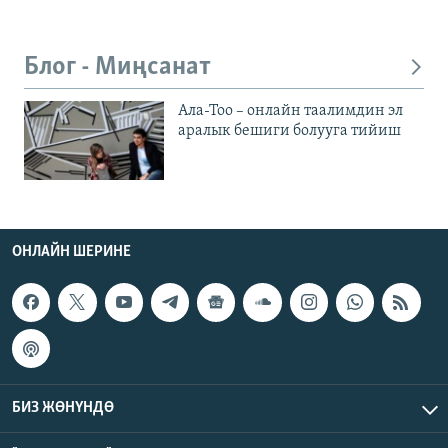
Блог - Миңсанат
Ала-Тоо – онлайн таалимдин эл
аралык бешиги болууга тийиш
ОНЛАЙН ШЕРИНЕ
БИЗ ЖӨНҮНДӨ