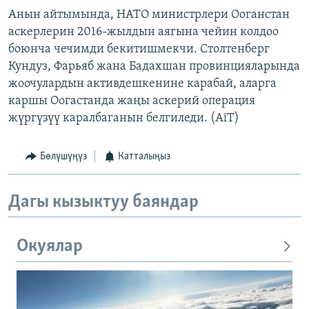
Анын айтымында, НАТО министрлери Ооганстан
аскерлерин 2016-жылдын аягына чейин колдоо
боюнча чечимди бекитишмекчи. Столтенберг
Кундуз, Фарьяб жана Бадахшан провинцияларында
жоочулардын активдешкенине карабай, аларга
каршы Оогастанда жаңы аскерий операция
жүргүзүү каралбаганын белгиледи. (AiT)
Бөлүшүңүз
Катталыңыз
Дагы кызыктуу баяндар
Окуялар