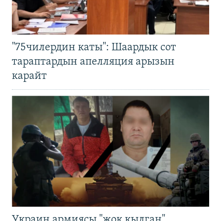
"75чилердин каты": Шаардык сот
тараптардын апелляция арызын
карайт
Украин армиясы "жок кылган"