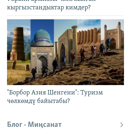
кыргызстандыктар кимдер?
"Борбор Азия Шенгени": Туризм
чөлкөмдү байытабы?
Блог - Миңсанат