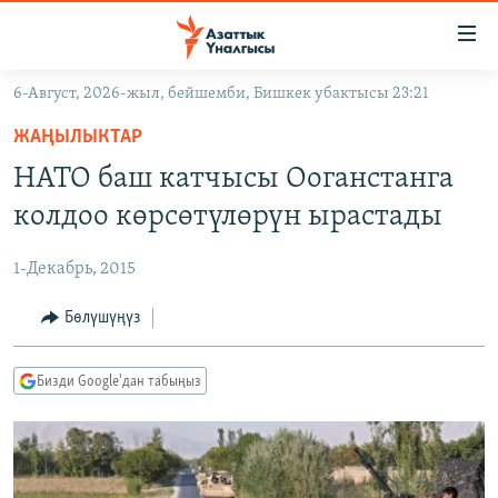
Линктер
Мазмунга
өтүңүз
6-Август, 2026-жыл, бейшемби, Бишкек убактысы 23:21
Навигацияга
ЖАҢЫЛЫКТАР
өтүңүз
ЖАҢЫЛЫКТАР
КЫРГЫЗСТАН
Издөөгө
НАТО баш катчысы Ооганстанга
салыңыз
ДҮЙНӨ
КЫРГЫЗСТАН
колдоо көрсөтүлөрүн ырастады
УКРАИНА
САЯСАТ
ДҮЙНӨ
1-Декабрь, 2015
АТАЙЫН ИЛИКТӨӨ
ЭКОНОМИКА
БОРБОР АЗИЯ
ТВ ПРОГРАММАЛАР
Бөлүшүңүз
МАДАНИЯТ
ПОДКАСТ
БҮГҮН АЗАТТЫКТА
Бизди Google'дан табыңыз
ӨЗГӨЧӨ ПИКИР
ЭКСПЕРТТЕР ТАЛДАЙТ
БИЗ ЖАНА ДҮЙНӨ
Русский
ДАНИСТЕ