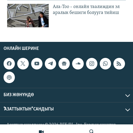
Ала-Тоо – онлайн таалимдин эл
аралык бешиги болууга тийиш
ОНЛАЙН ШЕРИНЕ
БИЗ ЖӨНҮНДӨ
"АЗАТТЫКТЫН" САНДЫГЫ
Азаттык үналгысы © 2026 RFE/RL, Inc. Бардык укуктар
корголгон.