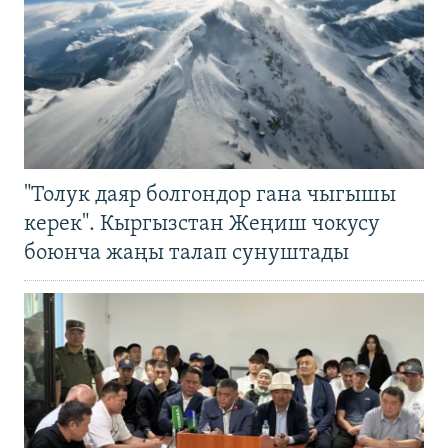
"Толук даяр болгондор гана чыгышы
керек". Кыргызстан Жеңиш чокусу
боюнча жаңы талап сунуштады