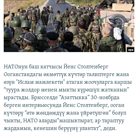
ОНЛАЙН ШЕРИНЕ
ЭЖЕ-СИҢДИЛЕР
АЗАТТЫК+
ЫҢГАЙСЫЗ СУРООЛОР
ЭЕ/АРнун бардык сайттары
НАТОнун баш катчысы Йенс Столтенберг
Ооганстандагы өкмөттүк күчтөр талиптерге жана
өзүн "Ислам мамлекети" атаган жоочуларга каршы
“туура жолдор менен мыкты күрөшүп жатканын”
ырастады. Брюсселде “Азаттыкка” 30-ноябрда
берген интервьюсунда Йенс Столтенберг, ооган
күчтөрү “өтө жөндөмдүү жана үйрөтүлгөн” болуп
чыкты, НАТО аларды“машыктырат, ар тараптуу
жардамын, кенешин берүүнү улантат”, деди.