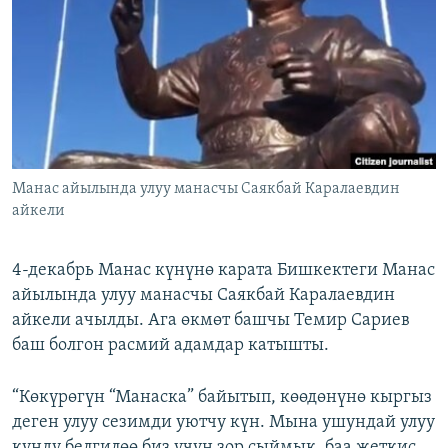
ОНЛАЙН ШЕРИНЕ
ЭЖЕ-СИҢДИЛЕР
АЗАТТЫК+
ЫҢГАЙСЫЗ СУРООЛОР
ЭЕ/АРнун бардык сайттары
Манас айылында улуу манасчы Саякбай Каралаевдин
айкели
4-декабрь Манас күнүнө карата Бишкектеги Манас
айылында улуу манасчы Саякбай Каралаевдин
айкели ачылды. Ага өкмөт башчы Темир Сариев
баш болгон расмий адамдар катышты.
“Көкүрөгүн “Манаска” байытып, көөдөнүнө кыргыз
деген улуу сезимди уютчу күн. Мына ушундай улуу
күндү белгилөө биз үчүн зор сыймык, баа жеткис