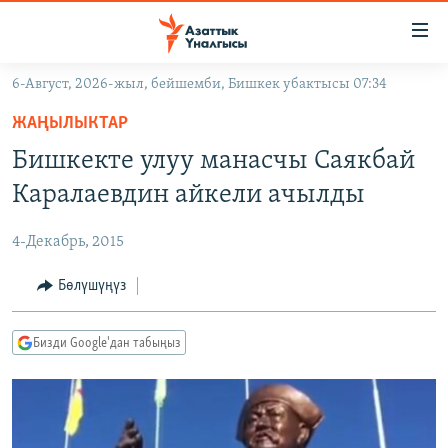
Линктер
Мазмунга
өтүңүз
6-Август, 2026-жыл, бейшемби, Бишкек убактысы 07:34
Навигацияга
ЖАҢЫЛЫКТАР
өтүңүз
ЖАҢЫЛЫКТАР
КЫРГЫЗСТАН
Издөөгө
Бишкекте улуу манасчы Саякбай
салыңыз
ДҮЙНӨ
КЫРГЫЗСТАН
Каралаевдин айкели ачылды
УКРАИНА
САЯСАТ
ДҮЙНӨ
4-Декабрь, 2015
АТАЙЫН ИЛИКТӨӨ
ЭКОНОМИКА
БОРБОР АЗИЯ
ТВ ПРОГРАММАЛАР
Бөлүшүңүз
МАДАНИЯТ
ПОДКАСТ
БҮГҮН АЗАТТЫКТА
Бизди Google'дан табыңыз
ӨЗГӨЧӨ ПИКИР
ЭКСПЕРТТЕР ТАЛДАЙТ
БИЗ ЖАНА ДҮЙНӨ
Русский
ДАНИСТЕ