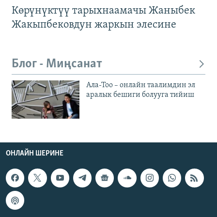
Көрүнүктүү тарыхнаамачы Жаныбек
Жакыпбековдун жаркын элесине
Блог - Миңсанат
Ала-Тоо – онлайн таалимдин эл
аралык бешиги болууга тийиш
ОНЛАЙН ШЕРИНЕ