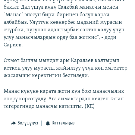
бакыт. Дал ушул күнү Саякбай манасчы менен
"Манас" эпосун бири-биринен бөлүп карай
албайбыз. Улуттун көөнөрбөс маданий мурасын
өчүрбөй, нугунан адаштырбай сактап калуу үчүн
улуу манасчылардын орду баа жеткис”, - деди
Сариев.
Өкмөт башчы мындан ары Каралаев калтырып
кеткен улуу мурасты жайылтуу үчүн көп эмгектер
жасалышы керектигин белгиледи.
Манас күнүнө карата жети күн бою манасчылык
өнөрү көрсөтүлдү. Ага аймактардан келген 15тин
тегерегинде манасчы катышты. (КЕ)
Бөлүшүңүз
Катталыңыз