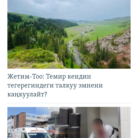
Жетим-Тоо: Темир кендин
тегерегиндеги талкуу эмнени
каңкуулайт?