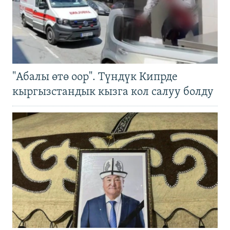
"Абалы өтө оор". Түндүк Кипрде
кыргызстандык кызга кол салуу болду