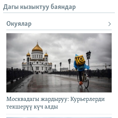
Дагы кызыктуу баяндар
Окуялар
Москвадагы жардыруу: Курьерлерди
текшерүү күч алды