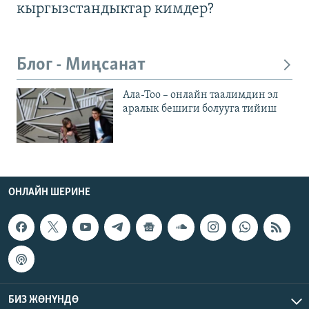
кыргызстандыктар кимдер?
Блог - Миңсанат
Ала-Тоо – онлайн таалимдин эл
аралык бешиги болууга тийиш
ОНЛАЙН ШЕРИНЕ
БИЗ ЖӨНҮНДӨ