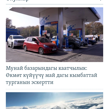
Мунай базарындагы каатчылык:
Өкмөт күйүүчү май дагы кымбаттай
турганын эскертти