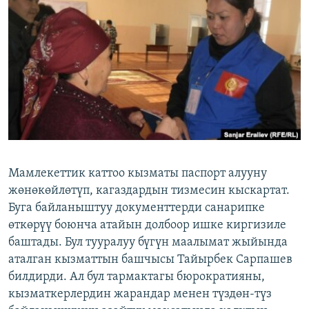
ОНЛАЙН ШЕРИНЕ
ЭЖЕ-СИҢДИЛЕР
АЗАТТЫК+
ЫҢГАЙСЫЗ СУРООЛОР
ЭЕ/АРнун бардык сайттары
Мамлекеттик каттоo кызматы паспорт алууну
жөнөкөйлөтүп, кагаздардын тизмесин кыскартат.
Буга байланыштуу документтерди санарипке
өткөрүү боюнча атайын долбоор ишке киргизиле
баштады. Бул тууралуу бүгүн маалымат жыйында
аталган кызматтын башчысы Тайырбек Сарпашев
билдирди. Ал бул тармактагы бюрократияны,
кызматкерлердин жарандар менен түздөн-түз