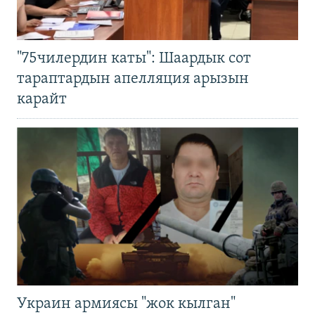
"75чилердин каты": Шаардык сот
тараптардын апелляция арызын
карайт
Украин армиясы "жок кылган"