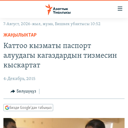
Линктер
Мазмунга
өтүңүз
7-Август, 2026-жыл, жума, Бишкек убактысы 10:52
Навигацияга
ЖАҢЫЛЫКТАР
өтүңүз
ЖАҢЫЛЫКТАР
КЫРГЫЗСТАН
Издөөгө
Каттоо кызматы паспорт
салыңыз
ДҮЙНӨ
КЫРГЫЗСТАН
алуудагы кагаздардын тизмесин
УКРАИНА
САЯСАТ
ДҮЙНӨ
кыскартат
АТАЙЫН ИЛИКТӨӨ
ЭКОНОМИКА
БОРБОР АЗИЯ
4-Декабрь, 2015
ТВ ПРОГРАММАЛАР
МАДАНИЯТ
Бөлүшүңүз
ПОДКАСТ
БҮГҮН АЗАТТЫКТА
ӨЗГӨЧӨ ПИКИР
ЭКСПЕРТТЕР ТАЛДАЙТ
Бизди Google'дан табыңыз
БИЗ ЖАНА ДҮЙНӨ
Русский
ДАНИСТЕ