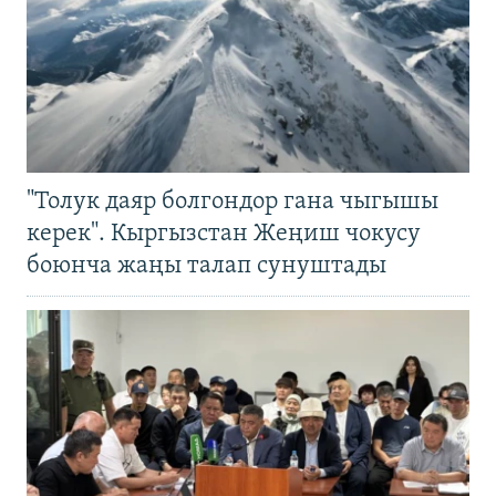
"Толук даяр болгондор гана чыгышы
керек". Кыргызстан Жеңиш чокусу
боюнча жаңы талап сунуштады