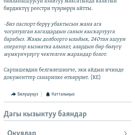
байланышуусун азайтуу максатында калктын
бирдиктүү реестри түзүлөрүн айтты.
-Биз паспорт берүү убактысын жана ага
чогултулган кагаздардын санын кыскартууга
барабыз. Жаңы долбоорго ылайык, 240тан ашуун
оператор кызматка алынат, алардын бир бөлүгү
мүмкүнчүлүгү чектелген жарандар болот.
Сарпашевдин белгилешинче, эки айдын ичинде
документтер санарипке өткөрүлөт. (КЕ)
Бөлүшүңүз
Катталыңыз
Дагы кызыктуу баяндар
Окуялар