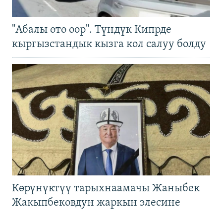
"Абалы өтө оор". Түндүк Кипрде
кыргызстандык кызга кол салуу болду
Көрүнүктүү тарыхнаамачы Жаныбек
Жакыпбековдун жаркын элесине