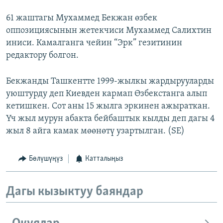
61 жаштагы Мухаммед Бекжан өзбек
оппозициясынын жетекчиси Мухаммед Салихтин
иниси. Камалганга чейин “Эрк” гезитинин
редактору болгон.
Бекжанды Ташкентте 1999-жылкы жардырууларды
уюштурду деп Киевден кармап Өзбекстанга алып
кетишкен. Сот аны 15 жылга эркинен ажыраткан.
Үч жыл мурун абакта бейбаштык кылды деп дагы 4
жыл 8 айга камак мөөнөтү узартылган. (SE)
Бөлүшүңүз
Катталыңыз
Дагы кызыктуу баяндар