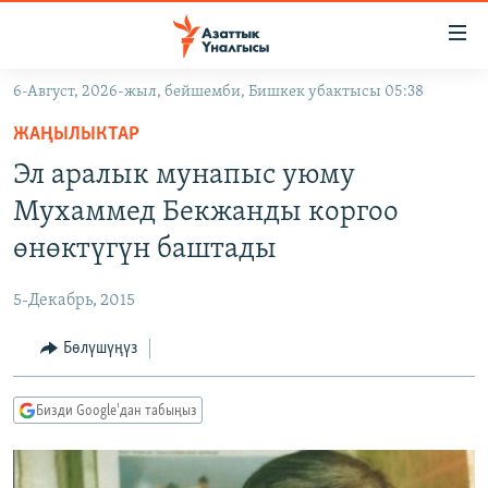
Линктер
Мазмунга
өтүңүз
6-Август, 2026-жыл, бейшемби, Бишкек убактысы 05:38
Навигацияга
ЖАҢЫЛЫКТАР
өтүңүз
ЖАҢЫЛЫКТАР
КЫРГЫЗСТАН
Издөөгө
Эл аралык мунапыс уюму
салыңыз
ДҮЙНӨ
КЫРГЫЗСТАН
Мухаммед Бекжанды коргоо
УКРАИНА
САЯСАТ
ДҮЙНӨ
өнөктүгүн баштады
АТАЙЫН ИЛИКТӨӨ
ЭКОНОМИКА
БОРБОР АЗИЯ
5-Декабрь, 2015
ТВ ПРОГРАММАЛАР
МАДАНИЯТ
Бөлүшүңүз
ПОДКАСТ
БҮГҮН АЗАТТЫКТА
ӨЗГӨЧӨ ПИКИР
ЭКСПЕРТТЕР ТАЛДАЙТ
Бизди Google'дан табыңыз
БИЗ ЖАНА ДҮЙНӨ
Русский
ДАНИСТЕ