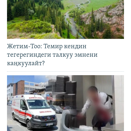
Жетим-Тоо: Темир кендин
тегерегиндеги талкуу эмнени
каңкуулайт?