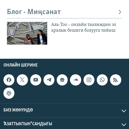
Блог - Миңсанат
Ала-Тоо – онлайн таалимдин эл
аралык бешиги болууга тийиш
ОНЛАЙН ШЕРИНЕ
БИЗ ЖӨНҮНДӨ
"АЗАТТЫКТЫН" САНДЫГЫ