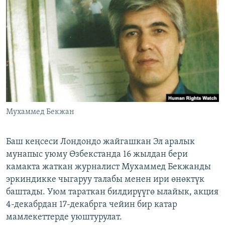
ОНЛАЙН ШЕРИНЕ
ЭЖЕ-СИҢДИЛЕР
АЗАТТЫК+
ЫҢГАЙСЫЗ СУРООЛОР
ЭЕ/АРнун бардык сайттары
Мухаммед Бекжан
Баш кеңсеси Лондондо жайгашкан Эл аралык
мунапыс уюму Өзбекстанда 16 жылдан бери
камакта жаткан журналист Мухаммед Бекжанды
эркиндикке чыгаруу талабы менен ири өнөктүк
баштады. Уюм тараткан билдирүүгө ылайык, акция
4-декабрдан 17-декабрга чейин бир катар
мамлекеттерде уюштурулат.