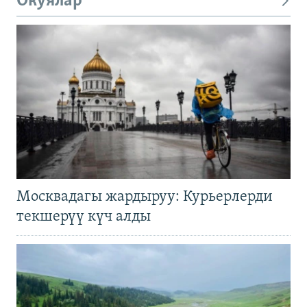
Окуялар
Москвадагы жардыруу: Курьерлерди
текшерүү күч алды