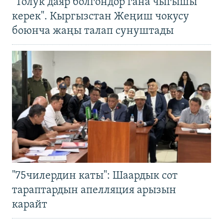
"Толук даяр болгондор гана чыгышы
керек". Кыргызстан Жеңиш чокусу
боюнча жаңы талап сунуштады
"75чилердин каты": Шаардык сот
тараптардын апелляция арызын
карайт