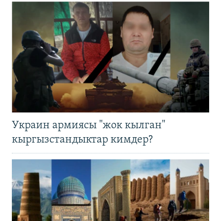
Украин армиясы "жок кылган"
кыргызстандыктар кимдер?