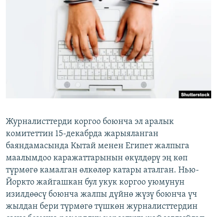
ОНЛАЙН ШЕРИНЕ
ЭЖЕ-СИҢДИЛЕР
АЗАТТЫК+
ЫҢГАЙСЫЗ СУРООЛОР
ЭЕ/АРнун бардык сайттары
Журналисттерди коргоо боюнча эл аралык
комитеттин 15-декабрда жарыяланган
баяндамасында Кытай менен Египет жалпыга
маалымдоо каражаттарынын өкүлдөрү эң көп
түрмөгө камалган өлкөлөр катары аталган. Нью-
Йоркто жайгашкан бул укук коргоо уюмунун
изилдөөсү боюнча жалпы дүйнө жүзү боюнча үч
жылдан бери түрмөгө түшкөн журналисттердин