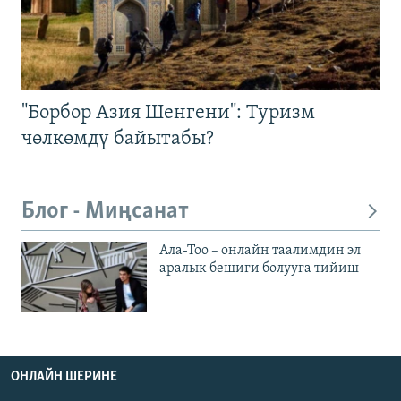
"Борбор Азия Шенгени": Туризм
чөлкөмдү байытабы?
Блог - Миңсанат
Ала-Тоо – онлайн таалимдин эл
аралык бешиги болууга тийиш
ОНЛАЙН ШЕРИНЕ