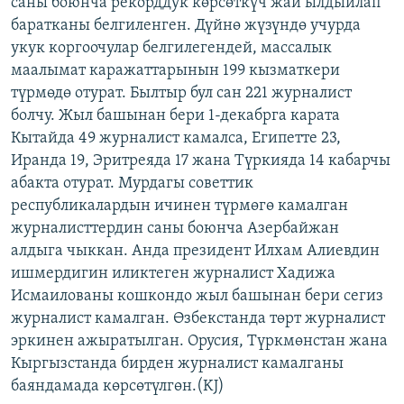
саны боюнча рекорддук көрсөткүч жай ылдыйлап
баратканы белгиленген. Дүйнө жүзүндө учурда
укук коргоочулар белгилегендей, массалык
маалымат каражаттарынын 199 кызматкери
түрмөдө отурат. Былтыр бул сан 221 журналист
болчу. Жыл башынан бери 1-декабрга карата
Кытайда 49 журналист камалса, Египетте 23,
Иранда 19, Эритреяда 17 жана Түркияда 14 кабарчы
абакта отурат. Мурдагы советтик
республикалардын ичинен түрмөгө камалган
журналисттердин саны боюнча Азербайжан
алдыга чыккан. Анда президент Илхам Алиевдин
ишмердигин иликтеген журналист Хадижа
Исмаилованы кошкондо жыл башынан бери сегиз
журналист камалган. Өзбекстанда төрт журналист
эркинен ажыратылган. Орусия, Түркмөнстан жана
Кыргызстанда бирден журналист камалганы
баяндамада көрсөтүлгөн.(KJ)