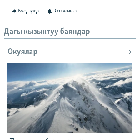
Бөлүшүңүз
Катталыңыз
Дагы кызыктуу баяндар
Окуялар