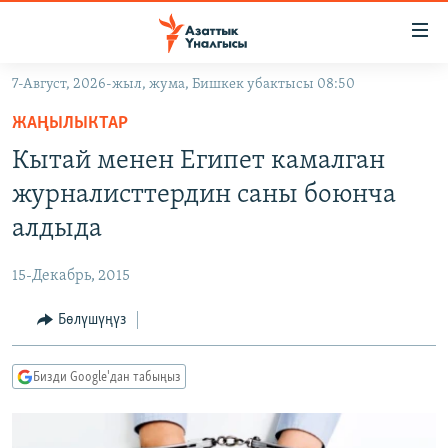
Линктер
Мазмунга
өтүңүз
7-Август, 2026-жыл, жума, Бишкек убактысы 08:50
Навигацияга
ЖАҢЫЛЫКТАР
өтүңүз
ЖАҢЫЛЫКТАР
КЫРГЫЗСТАН
Издөөгө
Кытай менен Египет камалган
салыңыз
ДҮЙНӨ
КЫРГЫЗСТАН
журналисттердин саны боюнча
УКРАИНА
САЯСАТ
ДҮЙНӨ
алдыда
АТАЙЫН ИЛИКТӨӨ
ЭКОНОМИКА
БОРБОР АЗИЯ
15-Декабрь, 2015
ТВ ПРОГРАММАЛАР
МАДАНИЯТ
Бөлүшүңүз
ПОДКАСТ
БҮГҮН АЗАТТЫКТА
ӨЗГӨЧӨ ПИКИР
ЭКСПЕРТТЕР ТАЛДАЙТ
Бизди Google'дан табыңыз
БИЗ ЖАНА ДҮЙНӨ
Русский
ДАНИСТЕ