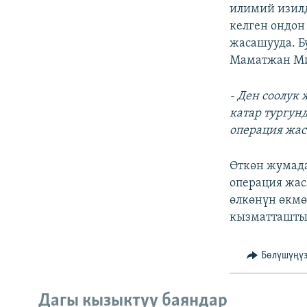
ЭЖЕ-СИҢДИЛЕР
илимий изил
келген ондон
АЗАТТЫК+
жасашууда. Б
ЫҢГАЙСЫЗ СУРООЛОР
Маматжан Ми
- Ден соолук
катар тургун
операция жас
Өткөн жумада
операция жас
өлкөнүн өкмө
кызматташты
Бөлүшүңү
Дагы кызыктуу баяндар