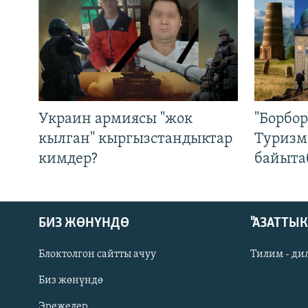
Украин армиясы "жок
"Борбо
кылган" кыргызстандыктар
Туризм
кимдер?
байыта
БИЗ ЖӨНҮНДӨ
"АЗАТТЫ
Блоктолгон сайтты ачуу
Тилим - ди
Биз жөнүндө
Русский
Эрежелер