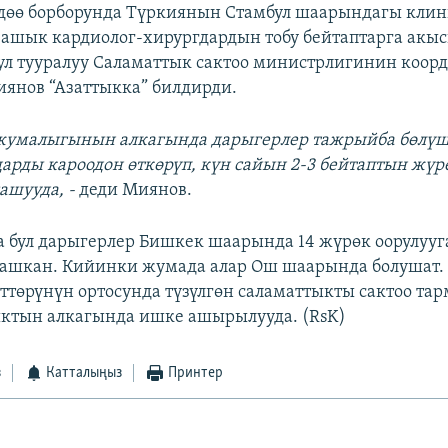
дөө борборунда Түркиянын Стамбул шаарындагы кли
 ашык кардиолог-хирургдардын тобу бейтаптарга акы
ул тууралуу Саламаттык сактоо министрлигинин коор
янов “Азаттыкка” билдирди.
 жумалыгынын алкагында дарыгерлер тажрыйба бөлү
дарды кароодон өткөрүп, күн сайын 2-3 бейтаптын жүр
ашууда, -
деди Миянов.
 бул дарыгерлер Бишкек шаарында 14 жүрөк оорулууг
ашкан. Кийинки жумада алар Ош шаарында болушат. 
ттөрүнүн ортосунда түзүлгөн саламаттыкты сактоо та
ктын алкагында ишке ашырылууда. (RsK)
з
Катталыңыз
Принтер