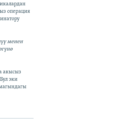
никалардан
сыз операция
динатору
шүү менен
өгүнө
а акысыз
Бул эки
рмагындагы