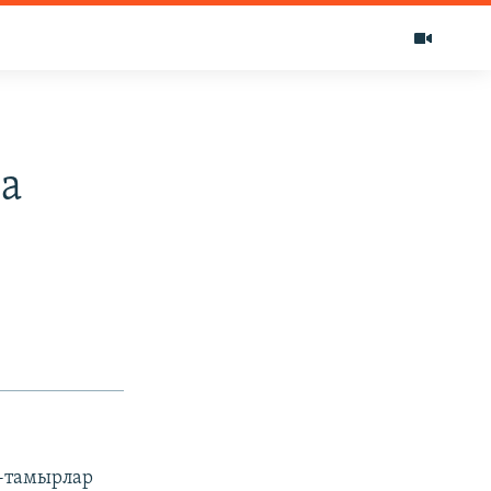
а
-тамырлар