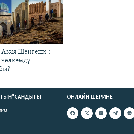
р Азия Шенгени":
 чөлкөмдү
бы?
КТЫН" САНДЫГЫ
ОНЛАЙН ШЕРИНЕ
лим