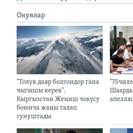
Окуялар
"Толук даяр болгондор гана
"75чиле
чыгышы керек".
Шаарды
Кыргызстан Жеңиш чокусу
апелля
боюнча жаңы талап
сунуштады