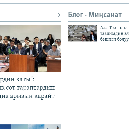
Блог - Миңсанат
Ала-Тоо – онл
таалимдин эл
бешиги болуу
рдин каты":
к сот тараптардын
ция арызын карайт