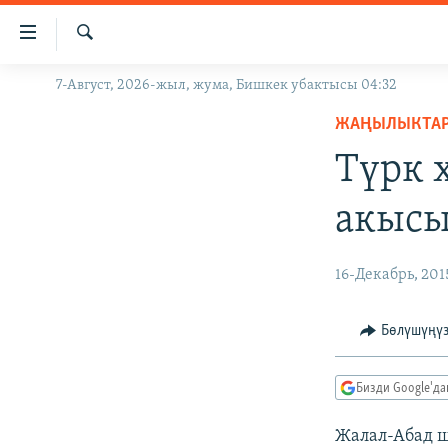
Линктер
Мазмунга
өтүңүз
Издөө
7-Август, 2026-жыл, жума, Бишкек убактысы 04:32
ЖАҢЫЛЫКТАР
Навигацияга
өтүңүз
ЖАҢЫЛЫКТА
КЫРГЫЗСТАН
Издөөгө
Түрк 
ДҮЙНӨ
КЫРГЫЗСТАН
салыңыз
УКРАИНА
САЯСАТ
ДҮЙНӨ
акысы
АТАЙЫН ИЛИКТӨӨ
ЭКОНОМИКА
БОРБОР АЗИЯ
ТВ ПРОГРАММАЛАР
МАДАНИЯТ
16-Декабрь, 201
ПОДКАСТ
БҮГҮН АЗАТТЫКТА
Бөлүшүңү
ӨЗГӨЧӨ ПИКИР
ЭКСПЕРТТЕР ТАЛДАЙТ
БИЗ ЖАНА ДҮЙНӨ
Бизди Google'д
ДАНИСТЕ
Жалал-Абад 