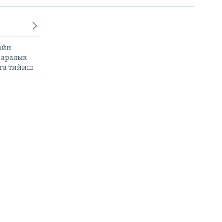
айн
 аралык
га тийиш