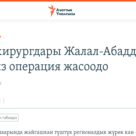
Р
хирургдары Жалал-Абадд
з операция жасоодо
5
з
ан табыңыз
шаарында жайгашкан түштүк регионалдык жүрөк кан 