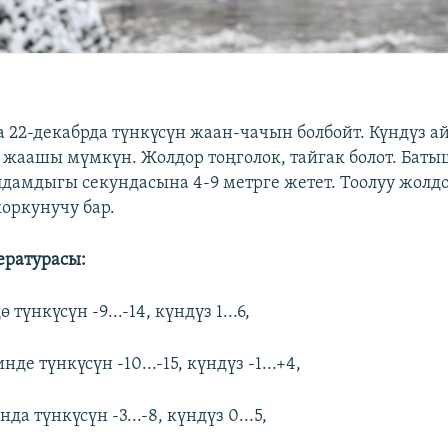
 22-декабрда түнкүсүн жаан-чачын болбойт. Күндүз 
 жаашы мүмкүн. Жолдор тоңголок, тайгак болот. Баты
амдыгы секундасына 4-9 метрге жетет. Тоолуу жолдо
коркунучу бар.
ературасы:
түнкүсүн -9...-14, күндүз 1...6,
де түнкүсүн -10...-15, күндүз -1...+4,
да түнкүсүн -3...-8, күндүз 0...5,