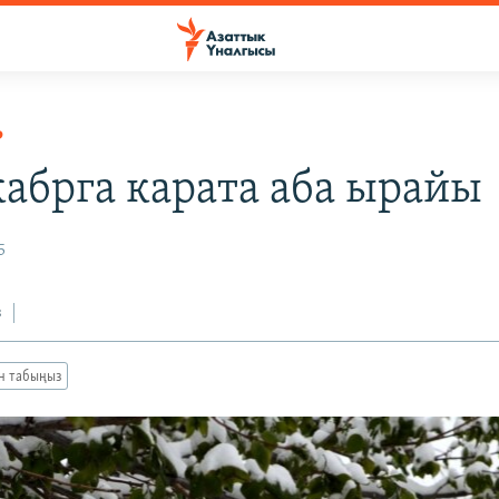
Р
кабрга карата аба ырайы
5
з
ан табыңыз