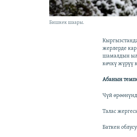
Бишкек шаары.
Кыргызстанда
жерлерде кар
шамалдын ылд
көчкү жүрүү 
Абанын темп
Чүй өрөөнүндө 
Талас жергесин
Баткен облусун