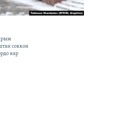
айрым
штан соккон
рдо кар