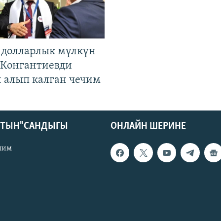
н долларлык мүлкүн
. Конгантиевди
н алып калган чечим
КТЫН" САНДЫГЫ
ОНЛАЙН ШЕРИНЕ
лим