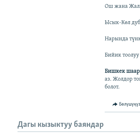
Ош жана Жалал
Ысык-Көл дуба
Нарында түнкүс
Бийик тоолуу 
Бишкек шаа
аз. Жолдор то
болот.
Бөлүшүңү
Дагы кызыктуу баяндар