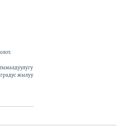
олот.
ктымалдуулугу
5 градус жылуу