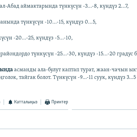
-Абад аймактарында түнкүсүн -3...-8, күндүз 2...7,
нында түнкүсүн -10...-15, күндүз 0...5,
үн -20...-25, күндүз -5...-10,
райондордо түнкүсүн -25...-30, күндүз -15...-20 градус б
рында
асманды ала-булут каптап турат, жаан-чачын ы
ңголок, тайгак болот. Түнкүсүн -9…-11 суук, күндүз 3…
з
Катталыңыз
Принтер