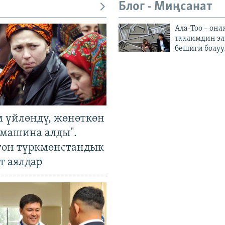
Блог - Миңсанат
Ала-Тоо – онл
таалимдин эл
бешиги болуу
м үйлөндү, жөнөткөн
 машина алды".
гон түркмөнстандык
т аялдар