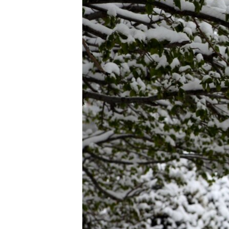
ЭЖЕ-СИҢДИЛЕР
АЗАТТЫК+
ЫҢГАЙСЫЗ СУРООЛОР