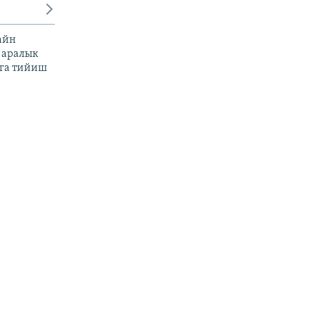
айн
 аралык
га тийиш