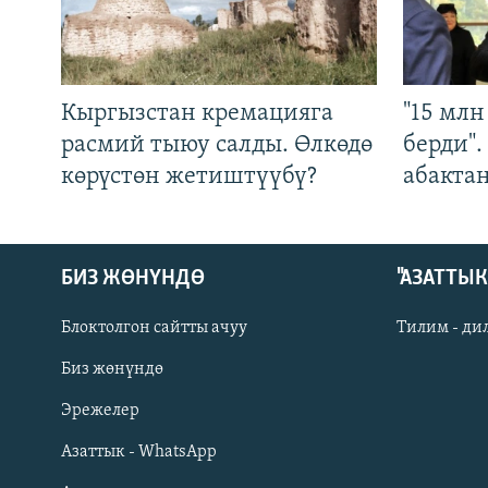
Кыргызстан кремацияга
"15 мл
расмий тыюу салды. Өлкөдө
берди"
көрүстөн жетиштүүбү?
абакта
БИЗ ЖӨНҮНДӨ
"АЗАТТЫ
Блоктолгон сайтты ачуу
Тилим - ди
Биз жөнүндө
Русский
Эрежелер
Азаттык - WhatsApp
ОНЛАЙН ШЕРИНЕ