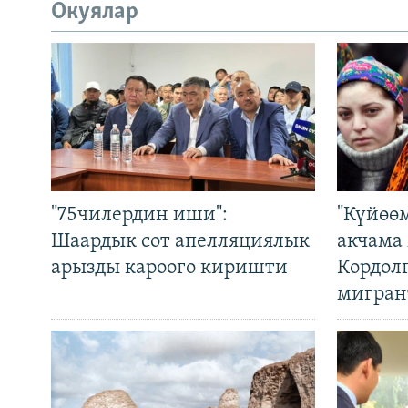
Окуялар
"75чилердин иши":
"Күйөө
Шаардык сот апелляциялык
акчама
арызды кароого киришти
Кордол
мигран