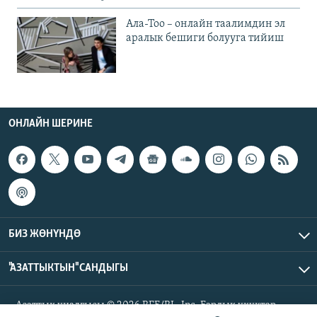
Ала-Тоо – онлайн таалимдин эл
аралык бешиги болууга тийиш
ОНЛАЙН ШЕРИНЕ
БИЗ ЖӨНҮНДӨ
"АЗАТТЫКТЫН" САНДЫГЫ
Азаттык үналгысы © 2026 RFE/RL, Inc. Бардык укуктар