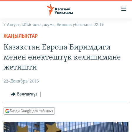
Линктер
Мазмунга
өтүңүз
7-Август, 2026-жыл, жума, Бишкек убактысы 02:19
Навигацияга
ЖАҢЫЛЫКТАР
өтүңүз
ЖАҢЫЛЫКТАР
КЫРГЫЗСТАН
Издөөгө
Казакстан Европа Биримдиги
салыңыз
ДҮЙНӨ
КЫРГЫЗСТАН
менен өнөктөштүк келишимине
УКРАИНА
САЯСАТ
ДҮЙНӨ
жетишти
АТАЙЫН ИЛИКТӨӨ
ЭКОНОМИКА
БОРБОР АЗИЯ
22-Декабрь, 2015
ТВ ПРОГРАММАЛАР
МАДАНИЯТ
Бөлүшүңүз
ПОДКАСТ
БҮГҮН АЗАТТЫКТА
ӨЗГӨЧӨ ПИКИР
ЭКСПЕРТТЕР ТАЛДАЙТ
Бизди Google'дан табыңыз
БИЗ ЖАНА ДҮЙНӨ
Русский
ДАНИСТЕ