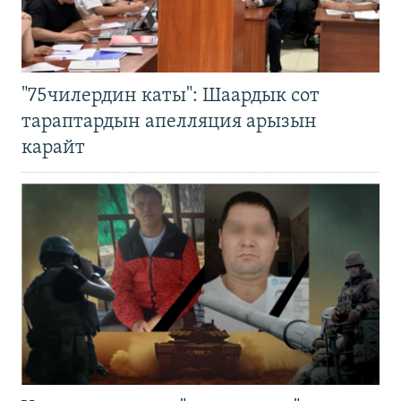
"75чилердин каты": Шаардык сот
тараптардын апелляция арызын
карайт