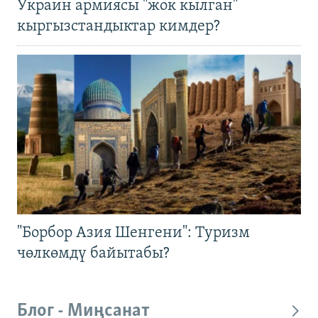
Украин армиясы "жок кылган"
кыргызстандыктар кимдер?
"Борбор Азия Шенгени": Туризм
чөлкөмдү байытабы?
Блог - Миңсанат