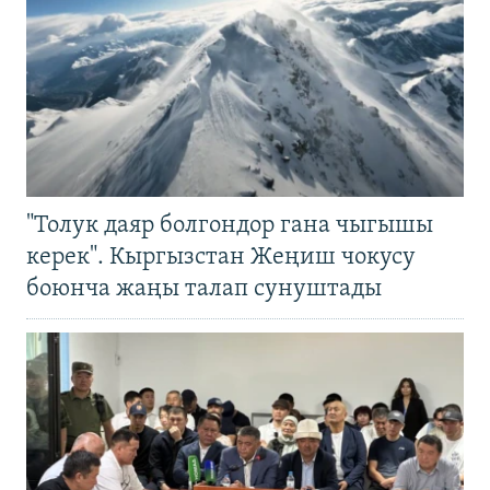
"Толук даяр болгондор гана чыгышы
керек". Кыргызстан Жеңиш чокусу
боюнча жаңы талап сунуштады