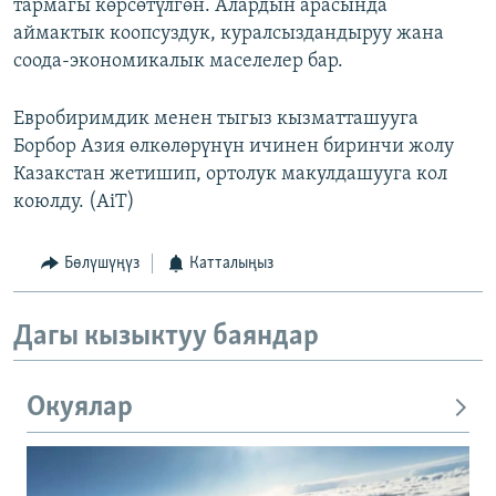
тармагы көрсөтүлгөн. Алардын арасында
аймактык коопсуздук, куралсыздандыруу жана
соода-экономикалык маселелер бар.
Евробиримдик менен тыгыз кызматташууга
Борбор Азия өлкөлөрүнүн ичинен биринчи жолу
Казакстан жетишип, ортолук макулдашууга кол
коюлду. (AiT)
Бөлүшүңүз
Катталыңыз
Дагы кызыктуу баяндар
Окуялар