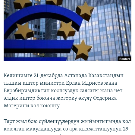
ОНЛАЙН ШЕРИНЕ
ЭЖЕ-СИҢДИЛЕР
АЗАТТЫК+
ЫҢГАЙСЫЗ СУРООЛОР
ЭЕ/АРнун бардык сайттары
Келишимге 21-декабрда Астанада Казакстандын
тышкы иштер министри Ерлан Идрисов жана
Евробиримдиктин коопсуздук саясаты жана чет
элдик иштер боюнча жогорку өкүлү Федерика
Могерини кол коюшту.
Төрт жыл бою сүйлөшүүлөрдүн жыйынтыгында кол
коюлган макулдашууда өз ара кызматташуунун 29