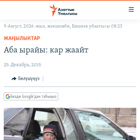
Линктер
Мазмунга
өтүңүз
9-Август, 2026-жыл, жекшемби, Бишкек убактысы 08:23
Навигацияга
ЖАҢЫЛЫКТАР
өтүңүз
ЖАҢЫЛЫКТАР
КЫРГЫЗСТАН
Издөөгө
Аба ырайы: кар жаайт
салыңыз
ДҮЙНӨ
КЫРГЫЗСТАН
25-Декабрь, 2015
УКРАИНА
САЯСАТ
ДҮЙНӨ
АТАЙЫН ИЛИКТӨӨ
ЭКОНОМИКА
БОРБОР АЗИЯ
Бөлүшүңүз
ТВ ПРОГРАММАЛАР
МАДАНИЯТ
Бизди Google'дан табыңыз
ПОДКАСТ
БҮГҮН АЗАТТЫКТА
ӨЗГӨЧӨ ПИКИР
ЭКСПЕРТТЕР ТАЛДАЙТ
БИЗ ЖАНА ДҮЙНӨ
Русский
ДАНИСТЕ