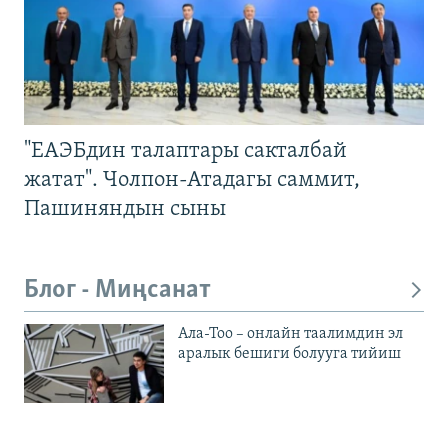
"ЕАЭБдин талаптары сакталбай
жатат". Чолпон-Атадагы саммит,
Пашиняндын сыны
Блог - Миңсанат
Ала-Тоо – онлайн таалимдин эл
аралык бешиги болууга тийиш