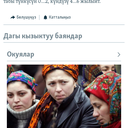
табы түнкүсүн 0…2, күндүзү 4…6 жылыйт.
Бөлүшүңүз
Катталыңыз
Дагы кызыктуу баяндар
Окуялар