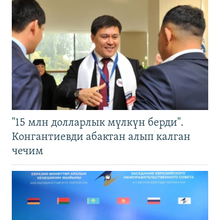
"15 млн долларлык мүлкүн берди".
Конгантиевди абактан алып калган
чечим