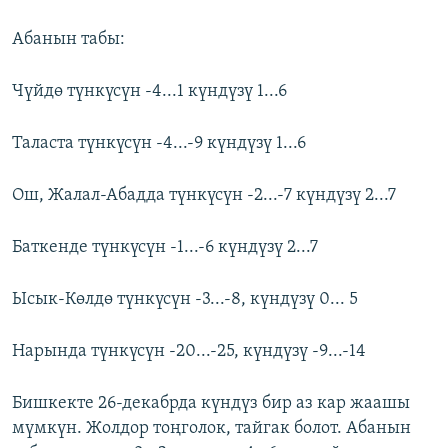
Абанын табы:
Чүйдө түнкүсүн -4...1 күндүзү 1...6
Таласта түнкүсүн -4...-9 күндүзү 1...6
Ош, Жалал-Абадда түнкүсүн -2...-7 күндүзү 2...7
Баткенде түнкүсүн -1...-6 күндүзү 2...7
Ысык-Көлдө түнкүсүн -3...-8, күндүзү 0... 5
Нарында түнкүсүн -20...-25, күндүзү -9...-14
Бишкекте 26-декабрда күндүз бир аз кар жаашы
мүмкүн. Жолдор тоңголок, тайгак болот. Абанын