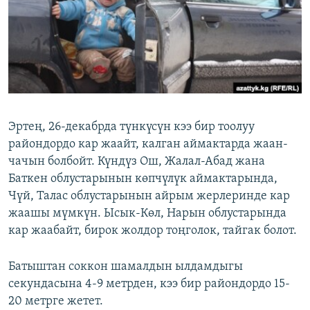
ОНЛАЙН ШЕРИНЕ
ЭЖЕ-СИҢДИЛЕР
АЗАТТЫК+
ЫҢГАЙСЫЗ СУРООЛОР
ЭЕ/АРнун бардык сайттары
Эртең, 26-декабрда түнкүсүн кээ бир тоолуу
райондордо кар жаайт, калган аймактарда жаан-
чачын болбойт. Күндүз Ош, Жалал-Абад жана
Баткен облустарынын көпчүлүк аймактарында,
Чүй, Талас облустарынын айрым жерлеринде кар
жаашы мүмкүн. Ысык-Көл, Нарын облустарында
кар жаабайт, бирок жолдор тоңголок, тайгак болот.
Батыштан соккон шамалдын ылдамдыгы
секундасына 4-9 метрден, кээ бир райондордо 15-
20 метрге жетет.