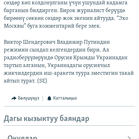
сөздөр көп колдонулганы үчүн ушундай кадамга
барганын билдирген. Бирок журналист берүүдө
бирөөнү сөккөн сөздөр жок экенин айтууда. “Эхо
Москвы” буга комментарий бере элек.
Виктор Шендерович Владимир Путиндин
режимин сындап келгендердин бири. Ал
радиоберүүлөрүндө Орусия Крымды Украинадан
тартып алганын, Украинадагы орусиячыл
жикчилдердин иш-аракети туура эместигин такай
айтып турат. (SE)
Бөлүшүңүз
Катталыңыз
Дагы кызыктуу баяндар
Окуялар