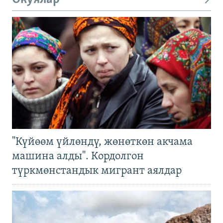
"Күйөөм үйлөндү, жөнөткөн акчама
машина алды". Кордолгон
түркмөнстандык мигрант аялдар