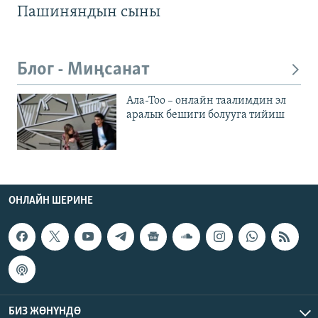
Пашиняндын сыны
Блог - Миңсанат
Ала-Тоо – онлайн таалимдин эл
аралык бешиги болууга тийиш
ОНЛАЙН ШЕРИНЕ
БИЗ ЖӨНҮНДӨ