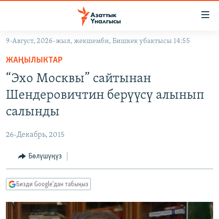
Линктер
Мазмунга
өтүңүз
9-Август, 2026-жыл, жекшемби, Бишкек убактысы 14:55
Навигацияга
ЖАҢЫЛЫКТАР
өтүңүз
ЖАҢЫЛЫКТАР
КЫРГЫЗСТАН
Издөөгө
“Эхо Москвы” сайтынан
салыңыз
ДҮЙНӨ
КЫРГЫЗСТАН
Шендеровичтин берүүсү алынып
УКРАИНА
САЯСАТ
ДҮЙНӨ
салынды
АТАЙЫН ИЛИКТӨӨ
ЭКОНОМИКА
БОРБОР АЗИЯ
26-Декабрь, 2015
ТВ ПРОГРАММАЛАР
МАДАНИЯТ
Бөлүшүңүз
ПОДКАСТ
БҮГҮН АЗАТТЫКТА
ӨЗГӨЧӨ ПИКИР
ЭКСПЕРТТЕР ТАЛДАЙТ
Бизди Google'дан табыңыз
БИЗ ЖАНА ДҮЙНӨ
Русский
ДАНИСТЕ