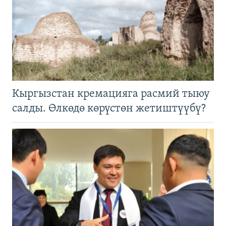
Кыргызстан кремацияга расмий тыюу
салды. Өлкөдө көрүстөн жетиштүүбү?