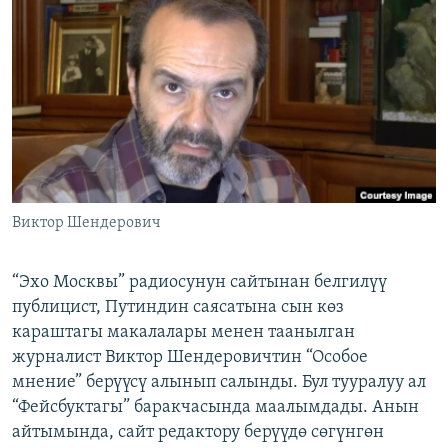
ОНЛАЙН ШЕРИНЕ
ЭЖЕ-СИҢДИЛЕР
АЗАТТЫК+
ЫҢГАЙСЫЗ СУРООЛОР
ЭЕ/АРнун бардык сайттары
Виктор Шендерович
“Эхо Москвы” радиосунун сайтынан белгилүү
публицист, Путиндин саясатына сын көз
караштагы макалалары менен таанылган
журналист Виктор Шендеровичтин “Особое
мнение” берүүсү алынып салынды. Бул тууралуу ал
“Фейсбуктагы” баракчасында маалымдады. Анын
айтымында, сайт редактору берүүдө сөгүнгөн