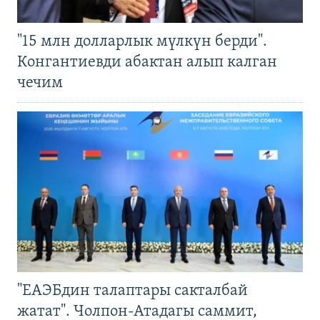
"15 млн долларлык мүлкүн берди".
Конгантиевди абактан алып калган
чечим
"ЕАЭБдин талаптары сакталбай
жатат". Чолпон-Атадагы саммит,