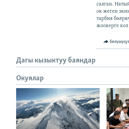
салган. Наты
ок жеген эки
тарбия бөлүм
жоокерге кол 
Бөлүшүңү
Дагы кызыктуу баяндар
Окуялар