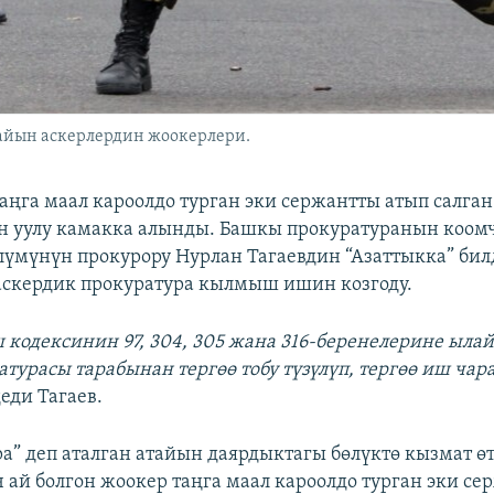
тайын аскерлердин жоокерлери.
таңга маал кароолдо турган эки сержантты атып салга
 уулу камакка алынды. Башкы прокуратуранын коом
үмүнүн прокурору Нурлан Тагаевдин “Азаттыкка” би
аскердик прокуратура кылмыш ишин козгоду.
одексинин 97, 304, 305 жана 316-беренелерине ылай
атурасы тарабынан тергөө тобу түзүлүп, тергөө иш чар
еди Тагаев.
ра” деп аталган атайын даярдыктагы бөлүктө кызмат ө
 ай болгон жоокер таңга маал кароолдо турган эки се