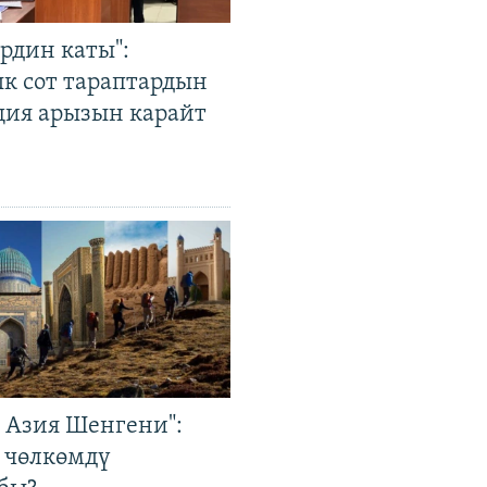
рдин каты":
к сот тараптардын
ция арызын карайт
р Азия Шенгени":
 чөлкөмдү