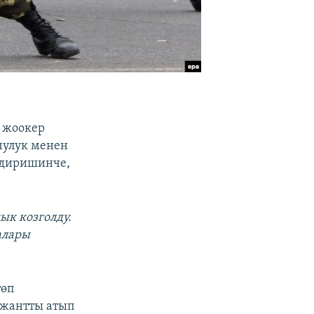
н жоокер
чулук менен
лдиришинче,
ык козголду.
алары
төп
ржантты атып