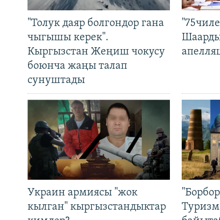
"Толук даяр болгондор гана
"75чиле
чыгышы керек".
Шаарды
Кыргызстан Жеңиш чокусу
апелля
боюнча жаңы талап
сунуштады
Украин армиясы "жок
"Борбо
кылган" кыргызстандыктар
Туризм