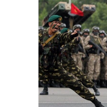
ЭЖЕ-СИҢДИЛЕР
АЗАТТЫК+
ЫҢГАЙСЫЗ СУРООЛОР