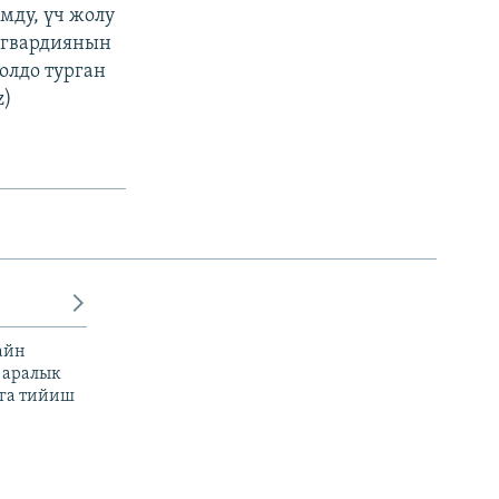
мду, үч жолу
к гвардиянын
олдо турган
z)
айн
 аралык
га тийиш