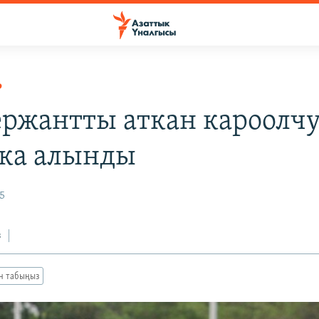
Р
ержантты аткан кароолч
ка алынды
5
з
ан табыңыз