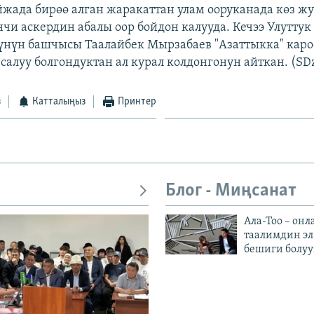
йжада бирөө алган жаракаттан улам ооруканада көз жу
нчи аскердин абалы оор бойдон калууда. Кечээ Улутту
үнүн башчысы Таалайбек Мырзабаев "Азаттыкка" каро
салуу болгондуктан ал курал колдонгонун айткан. (SD
з
Катталыңыз
Принтер
Блог - Миңсанат
Ала-Тоо – онл
таалимдин эл
бешиги болуу