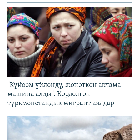
"Күйөөм үйлөндү, жөнөткөн акчама
машина алды". Кордолгон
түркмөнстандык мигрант аялдар