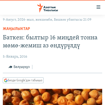
Линктер
Мазмунга
өтүңүз
9-Август, 2026-жыл, жекшемби, Бишкек убактысы 21:09
Навигацияга
ЖАҢЫЛЫКТАР
өтүңүз
ЖАҢЫЛЫКТАР
КЫРГЫЗСТАН
Издөөгө
Баткен: былтыр 16 миңдей тонна
салыңыз
ДҮЙНӨ
КЫРГЫЗСТАН
мөмө-жемиш аз өндүрүлдү
УКРАИНА
САЯСАТ
ДҮЙНӨ
5-Январь, 2016
АТАЙЫН ИЛИКТӨӨ
ЭКОНОМИКА
БОРБОР АЗИЯ
ТВ ПРОГРАММАЛАР
Бөлүшүңүз
МАДАНИЯТ
ПОДКАСТ
БҮГҮН АЗАТТЫКТА
Бизди Google'дан табыңыз
ӨЗГӨЧӨ ПИКИР
ЭКСПЕРТТЕР ТАЛДАЙТ
БИЗ ЖАНА ДҮЙНӨ
Русский
ДАНИСТЕ