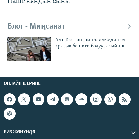
Пашиняндын сыны
Блог - Миңсанат
Ала-Тоо – онлайн таалимдин эл
аралык бешиги болууга тийиш
ОНЛАЙН ШЕРИНЕ
БИЗ ЖӨНҮНДӨ