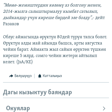
“Мөмө-жемиштердин көлөмү аз болгону менен,
2014-жылга салыштырмалуу кымбат сатылып,
дыйкандар үчүн киреше бирдей эле болду”
,- дейт
Разаков
Облус аймагында өрүктүн 80дей түрүн тапса болот.
Өрүктүн алды май айында бышса, арты августка
чейин барат. Аймакта жыл сайын өрүктөн түшкөн
киреше 5 млрд. сомго чейин жетери айтылып
келет. (JsA/КЕ)
Бөлүшүңүз
Катталыңыз
Дагы кызыктуу баяндар
Окуялар