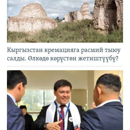
Кыргызстан кремацияга расмий тыюу
салды. Өлкөдө көрүстөн жетиштүүбү?