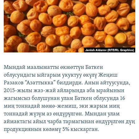
ОНЛАЙН ШЕРИНЕ
ЭЖЕ-СИҢДИЛЕР
АЗАТТЫК+
ЫҢГАЙСЫЗ СУРООЛОР
ЭЕ/АРнун бардык сайттары
Мындай маалыматты өкмөттүн Баткен
облусундагы ыйгарым укуктуу өкүлү Жеңиш
Разаков “Азаттыкка” билдирди. Анын айтуусунда,
2015-жылы жаз-жай айларында аба ырайынын
жагымсыз болушунан улам Баткен облусунда 16
миң тоннадай мөмө-жемиш, эки жарым миң
тоннадай жүзүм аз өндүрүлгөн. Мындан улам
аймактагы айыл чарба тармагынан өндүрүлгөн дүң
продукциянын көлөмү 5% кыскарган.