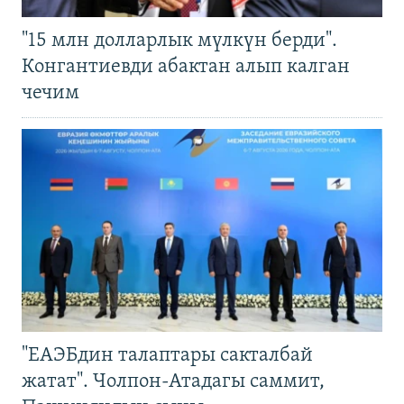
"15 млн долларлык мүлкүн берди".
Конгантиевди абактан алып калган
чечим
"ЕАЭБдин талаптары сакталбай
жатат". Чолпон-Атадагы саммит,