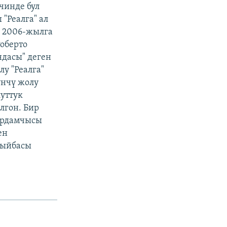
чинде бул
"Реалга" ал
а 2006-жылга
Роберто
ндасы" деген
у "Реалга"
үнчү жолу
уттук
лгон. Бир
ардамчысы
ен
рыйбасы