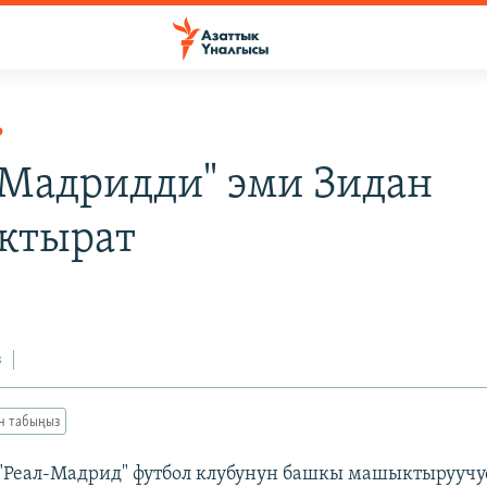
Р
-Мадридди" эми Зидан
ктырат
з
ан табыңыз
Реал-Мадрид" футбол клубунун башкы машыктыруучус