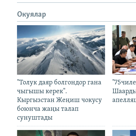
Окуялар
"Толук даяр болгондор гана
"75чиле
чыгышы керек".
Шаарды
Кыргызстан Жеңиш чокусу
апелля
боюнча жаңы талап
сунуштады