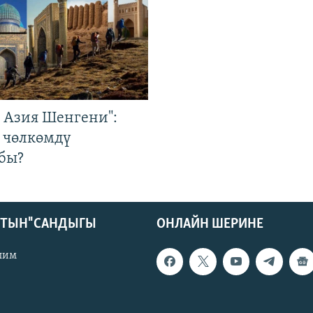
р Азия Шенгени":
 чөлкөмдү
бы?
КТЫН" САНДЫГЫ
ОНЛАЙН ШЕРИНЕ
лим