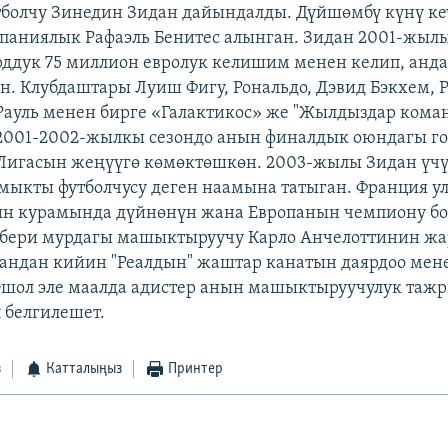
тболчу Зинедин Зидан дайындалды. Дүйшөмбү күнү ке
паниялык Рафаэль Бенитес алынган. Зидан 2001-жылы 
рддук 75 миллион евролук келишим менен келип, анд
н. Клубдаштары Луиш Фигу, Рональдо, Дэвид Бэкхем, 
Рауль менен бирге «Галактикос» же "Жылдыздар кома
 2001-2002-жылкы сезондо анын финалдык оюндагы гол
Лигасын жеңүүгө көмөктөшкөн. 2003-жылы Зидан үч
ыкты футболчусу деген наамына татыган. Франция ул
н курамында дүйнөнүн жана Европанын чемпиону бо
 бери мурдагы машыктыруучу Карло Анчелоттинин ж
 андан кийин "Реалдын" жаштар канатын даярдоо мен
Ошол эле маалда адистер анын машыктыруучулук таж
п белгилешет.
з
Катталыңыз
Принтер