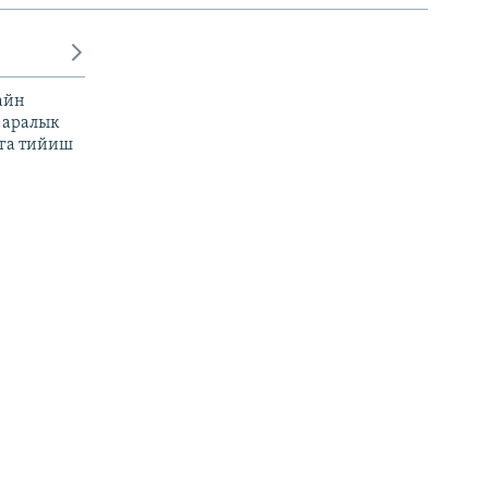
айн
 аралык
га тийиш