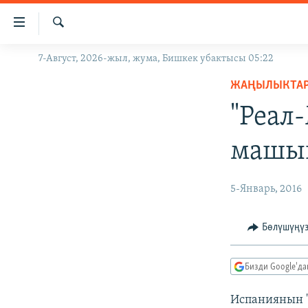
Линктер
Мазмунга
өтүңүз
Издөө
7-Август, 2026-жыл, жума, Бишкек убактысы 05:22
ЖАҢЫЛЫКТАР
Навигацияга
өтүңүз
ЖАҢЫЛЫКТА
КЫРГЫЗСТАН
Издөөгө
"Реал
ДҮЙНӨ
КЫРГЫЗСТАН
салыңыз
УКРАИНА
САЯСАТ
ДҮЙНӨ
машы
АТАЙЫН ИЛИКТӨӨ
ЭКОНОМИКА
БОРБОР АЗИЯ
ТВ ПРОГРАММАЛАР
МАДАНИЯТ
5-Январь, 2016
ПОДКАСТ
БҮГҮН АЗАТТЫКТА
Бөлүшүңү
ӨЗГӨЧӨ ПИКИР
ЭКСПЕРТТЕР ТАЛДАЙТ
БИЗ ЖАНА ДҮЙНӨ
Бизди Google'д
ДАНИСТЕ
Испаниянын "