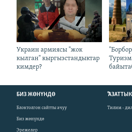
Украин армиясы "жок
"Борбо
кылган" кыргызстандыктар
Туризм
кимдер?
байыта
БИЗ ЖӨНҮНДӨ
"АЗАТТЫ
Блоктолгон сайтты ачуу
Тилим - ди
Биз жөнүндө
Русский
Эрежелер