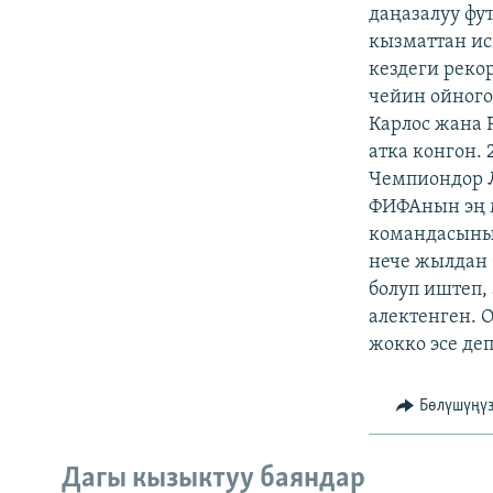
ЭЖЕ-СИҢДИЛЕР
даңазалуу фу
кызматтан ис
АЗАТТЫК+
кездеги реко
ЫҢГАЙСЫЗ СУРООЛОР
чейин ойного
Карлос жана 
атка конгон.
Чемпиондор 
ФИФАнын эң м
командасыны
нече жылдан
болуп иштеп,
алектенген. 
жокко эсе де
Бөлүшүңү
Дагы кызыктуу баяндар