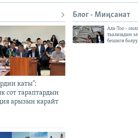
Блог - Миңсанат
Ала-Тоо – онл
таалимдин эл
бешиги болуу
рдин каты":
к сот тараптардын
ция арызын карайт