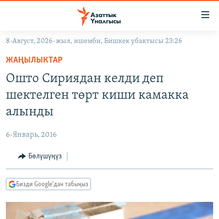
Линктер
Мазмунга
өтүңүз
8-Август, 2026-жыл, ишемби, Бишкек убактысы 23:26
Навигацияга
ЖАҢЫЛЫКТАР
өтүңүз
ЖАҢЫЛЫКТАР
КЫРГЫЗСТАН
Издөөгө
Ошто Сириядан келди деп
салыңыз
ДҮЙНӨ
КЫРГЫЗСТАН
шектелген төрт киши камакка
УКРАИНА
САЯСАТ
ДҮЙНӨ
алынды
АТАЙЫН ИЛИКТӨӨ
ЭКОНОМИКА
БОРБОР АЗИЯ
6-Январь, 2016
ТВ ПРОГРАММАЛАР
МАДАНИЯТ
Бөлүшүңүз
ПОДКАСТ
БҮГҮН АЗАТТЫКТА
ӨЗГӨЧӨ ПИКИР
ЭКСПЕРТТЕР ТАЛДАЙТ
Бизди Google'дан табыңыз
БИЗ ЖАНА ДҮЙНӨ
Русский
ДАНИСТЕ