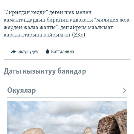
“Сириядан келди” деген шек менен
камалгандардын биринин адвокаты “милиция жок
жерден жалаа жапты”, деп айрым маалымат
каражаттарына кайрылган.(ZKo)
Бөлүшүңүз
Катталыңыз
Дагы кызыктуу баяндар
Окуялар