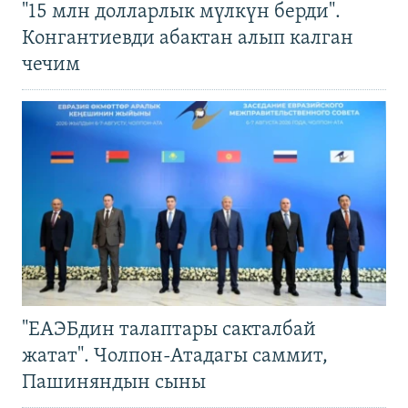
"15 млн долларлык мүлкүн берди".
Конгантиевди абактан алып калган
чечим
"ЕАЭБдин талаптары сакталбай
жатат". Чолпон-Атадагы саммит,
Пашиняндын сыны