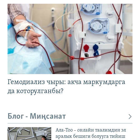
Гемодиализ чыры: акча маркумдарга
да которулганбы?
Блог - Миңсанат
Ала-Тоо – онлайн таалимдин эл
аралык бешиги болууга тийиш