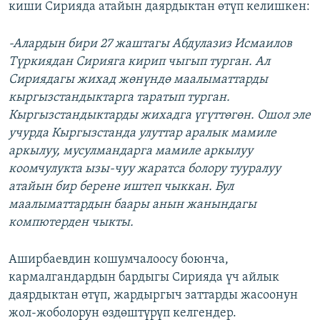
киши Сирияда атайын даярдыктан өтүп келишкен:
-Алардын бири 27 жаштагы Абдулазиз Исмаилов
Түркиядан Сирияга кирип чыгып турган. Ал
Сириядагы жихад жөнүндө маалыматтарды
кыргызстандыктарга таратып турган.
Кыргызстандыктарды жихадга үгүттөгөн. Ошол эле
учурда Кыргызстанда улуттар аралык мамиле
аркылуу, мусулмандарга мамиле аркылуу
коомчулукта ызы-чуу жаратса болору тууралуу
атайын бир берене иштеп чыккан. Бул
маалыматтардын баары анын жанындагы
компютерден чыкты.
Аширбаевдин кошумчалоосу боюнча,
кармалгандардын бардыгы Сирияда үч айлык
даярдыктан өтүп, жардыргыч заттарды жасоонун
жол-жоболорун өздөштүрүп келгендер.