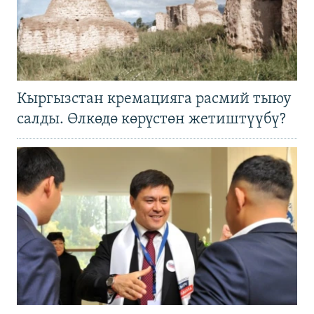
Кыргызстан кремацияга расмий тыюу
салды. Өлкөдө көрүстөн жетиштүүбү?