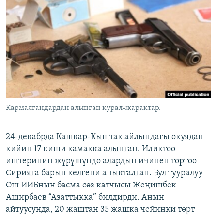
ОНЛАЙН ШЕРИНЕ
ЭЖЕ-СИҢДИЛЕР
АЗАТТЫК+
ЫҢГАЙСЫЗ СУРООЛОР
ЭЕ/АРнун бардык сайттары
Кармалгандардан алынган курал-жарактар.
24-декабрда Кашкар-Кыштак айлындагы окуядан
кийин 17 киши камакка алынган. Иликтөө
иштеринин жүрүшүндө алардын ичинен төртөө
Сирияга барып келгени аныкталган. Бул тууралуу
Ош ИИБнын басма сөз катчысы Жеңишбек
Аширбаев “Азаттыкка” билдирди. Анын
айтуусунда, 20 жаштан 35 жашка чейинки төрт