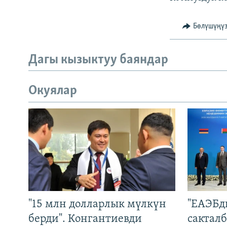
Бөлүшүңү
Дагы кызыктуу баяндар
Окуялар
"15 млн долларлык мүлкүн
"ЕАЭБд
берди". Конгантиевди
сакталб