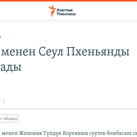
Р
 менен Сеул Пхеньянды
тады
з
ан табыңыз
 менен Жапония Түндүк Кореянын суутек бомбасын с