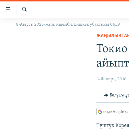
Линктер
Мазмунга
өтүңүз
Издөө
8-Август, 2026-жыл, ишемби, Бишкек убактысы 04:19
ЖАҢЫЛЫКТАР
Навигацияга
өтүңүз
ЖАҢЫЛЫКТА
КЫРГЫЗСТАН
Издөөгө
Токио
ДҮЙНӨ
КЫРГЫЗСТАН
салыңыз
УКРАИНА
САЯСАТ
ДҮЙНӨ
айып
АТАЙЫН ИЛИКТӨӨ
ЭКОНОМИКА
БОРБОР АЗИЯ
ТВ ПРОГРАММАЛАР
МАДАНИЯТ
6-Январь, 2016
ПОДКАСТ
БҮГҮН АЗАТТЫКТА
Бөлүшүңү
ӨЗГӨЧӨ ПИКИР
ЭКСПЕРТТЕР ТАЛДАЙТ
БИЗ ЖАНА ДҮЙНӨ
Бизди Google'д
ДАНИСТЕ
Түштүк Корея