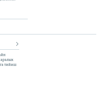
айн
 аралык
га тийиш