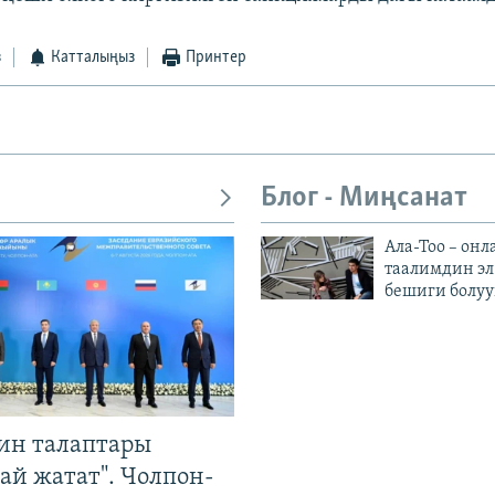
з
Катталыңыз
Принтер
Блог - Миңсанат
Ала-Тоо – онл
таалимдин эл
бешиги болуу
ин талаптары
ай жатат". Чолпон-