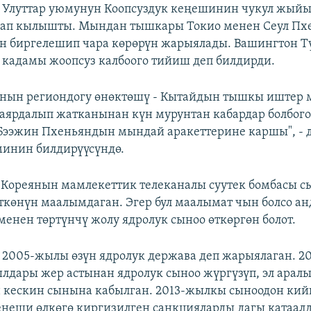
 Улуттар уюмунун Коопсуздук кеңешинин чукул жый
алап кылышты. Мындан тышкары Токио менен Сеул П
үн биргелешип чара көрөрүн жарыялады. Вашингтон Т
 кадамы жоопсуз калбоого тийиш деп билдирди.
янын региондогу өнөктөшү - Кытайдын тышкы иштер 
даярдалып жатканынан күн мурунтан кабардар болбог
"Бээжин Пхеньяндын мындай аракеттерине каршы", - 
инин билдирүүсүндө.
 Кореянын мамлекеттик телеканалы суутек бомбасы с
ткөнүн маалымдаган. Эгер бул маалымат чын болсо ан
менен төртүнчү жолу ядролук сыноо өткөргөн болот.
 2005-жылы өзүн ядролук держава деп жарыялаган. 20
лдары жер астынан ядролук сыноо жүргүзүп, эл арал
 кескин сынына кабылган. 2013-жылкы сыноодон ки
еңеши өлкөгө киргизилген санкцияларды дагы катаал