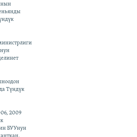
ынын
хеньянды
үндүк
министрлиги
онун
делинет
ыноодон
да Түндүк
06, 2009
ык
йин БУУнун
данткан.