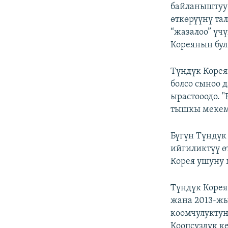
ЭЖЕ-СИҢДИЛЕР
байланыштуу
өткөрүүнү т
АЗАТТЫК+
“жазалоо” үч
ЫҢГАЙСЫЗ СУРООЛОР
Кореянын бул
Түндүк Коре
болсо сыноо 
ырастооодо. 
тышкы мекем
Бүгүн Түндүк
ийгиликтүү ө
Корея ушуну 
Түндүк Корея
жана 2013-жы
коомчулуктун
Коопсуздук к