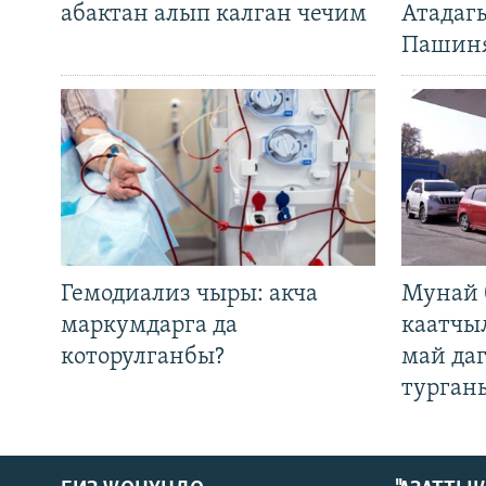
абактан алып калган чечим
Атадаг
Пашин
Гемодиализ чыры: акча
Мунай 
маркумдарга да
каатчы
которулганбы?
май да
турган