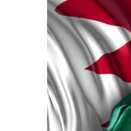
ЭЖЕ-СИҢДИЛЕР
АЗАТТЫК+
ЫҢГАЙСЫЗ СУРООЛОР