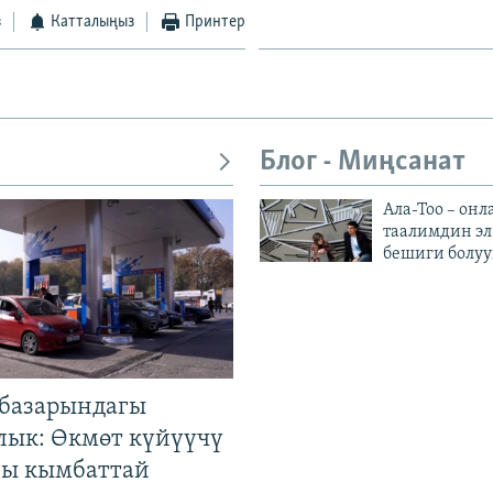
з
Катталыңыз
Принтер
Блог - Миңсанат
Ала-Тоо – онл
таалимдин эл
бешиги болуу
базарындагы
лык: Өкмөт күйүүчү
гы кымбаттай