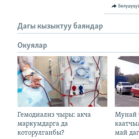
Бөлүшүңү
Дагы кызыктуу баяндар
Окуялар
Гемодиализ чыры: акча
Мунай 
маркумдарга да
каатчы
которулганбы?
май да