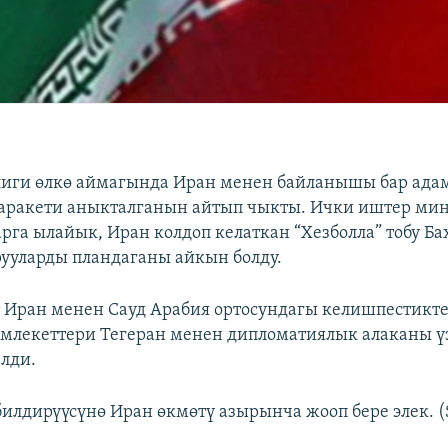
лиги өлкө аймагында Иран менен байланышы бар ад
 аракети аныкталганын айтып чыкты. Ички иштер ми
арга ылайык, Иран колдоп келаткан “Хезболла” тобу Б
ууларды пландаганы айкын болду.
 Иран менен Сауд Арабия ортосундагы келишпестикте
амлекеттери Тегеран менен дипломатиялык алаканы ү
елди.
илдирүүсүнө Иран өкмөтү азырынча жооп бере элек. (