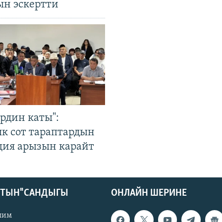
ын эскертти
рдин каты":
к сот тараптардын
ция арызын карайт
КТЫН" САНДЫГЫ
ОНЛАЙН ШЕРИНЕ
лим