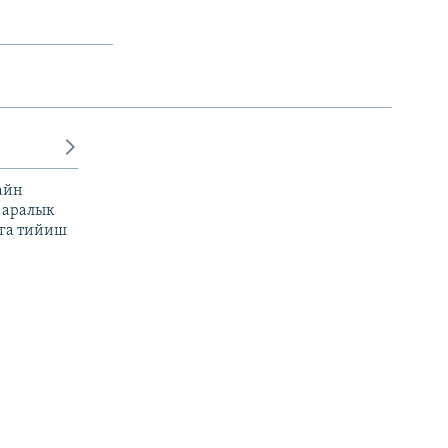
айн
 аралык
га тийиш