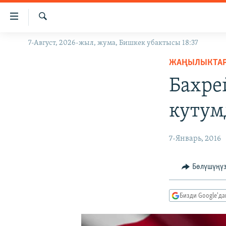
Линктер
Мазмунга
өтүңүз
Издөө
7-Август, 2026-жыл, жума, Бишкек убактысы 18:37
ЖАҢЫЛЫКТАР
Навигацияга
өтүңүз
ЖАҢЫЛЫКТА
КЫРГЫЗСТАН
Издөөгө
Бахре
ДҮЙНӨ
КЫРГЫЗСТАН
салыңыз
УКРАИНА
САЯСАТ
ДҮЙНӨ
кутум
АТАЙЫН ИЛИКТӨӨ
ЭКОНОМИКА
БОРБОР АЗИЯ
ТВ ПРОГРАММАЛАР
МАДАНИЯТ
7-Январь, 2016
ПОДКАСТ
БҮГҮН АЗАТТЫКТА
Бөлүшүңү
ӨЗГӨЧӨ ПИКИР
ЭКСПЕРТТЕР ТАЛДАЙТ
БИЗ ЖАНА ДҮЙНӨ
Бизди Google'д
ДАНИСТЕ