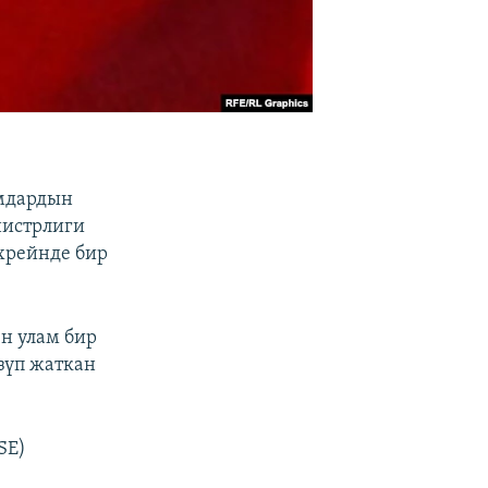
амдардын
нистрлиги
ахрейнде бир
н улам бир
зүп жаткан
SE)