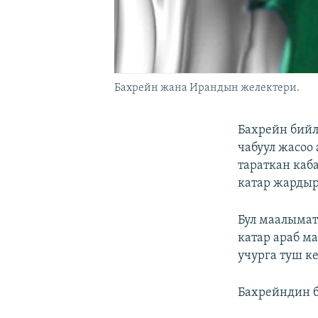
Бахрейн жана Ирандын желектери.
Бахрейн бий
чабуул жасоо
тараткан каб
катар жардыр
Бул маалымат
катар араб м
учурга туш к
Бахрейндин б