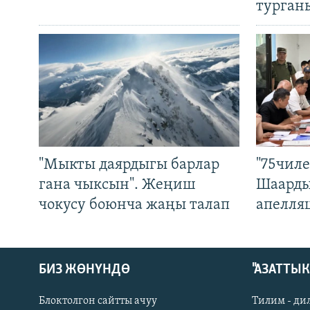
турган
"Мыкты даярдыгы барлар
"75чиле
гана чыксын". Жеңиш
Шаарды
чокусу боюнча жаңы талап
апелля
БИЗ ЖӨНҮНДӨ
"АЗАТТЫ
Блоктолгон сайтты ачуу
Тилим - ди