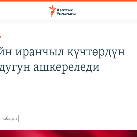
Р
йн иранчыл күчтөрдүн
дугун ашкереледи
з
ан табыңыз