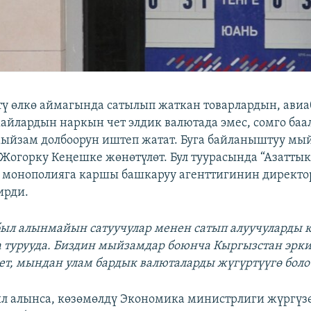
ү өлкө аймагында сатылып жаткан товарлардын, ави
айлардын наркын чет элдик валютада эмес, сомго баа
ыйзам долбоорун иштеп жатат. Буга байланыштуу мы
Жогорку Кеңешке жөнөтүлөт. Бул туурасында “Азаттык
монополияга каршы башкаруу агенттигинин директо
ирди.
ыл алынмайын сатуучулар менен сатып алуучуларды 
 турууда. Биздин мыйзамдар боюнча Кыргызстан эрк
лет, мындан улам бардык валюталарды жүгүртүүгө боло
 алынса, көзөмөлдү Экономика министрлиги жүргүзө