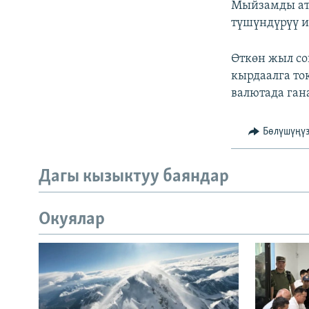
Мыйзамды атк
түшүндүрүү и
Өткөн жыл со
кырдаалга то
валютада ган
Бөлүшүңү
Дагы кызыктуу баяндар
Окуялар