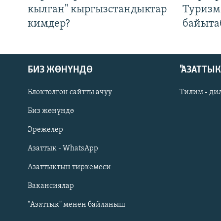
кылган" кыргызстандыктар
Туризм
кимдер?
байыта
БИЗ ЖӨНҮНДӨ
"АЗАТТЫ
Блоктолгон сайтты ачуу
Тилим - ди
Биз жөнүндө
Русский
Эрежелер
Азаттык - WhatsApp
ОНЛАЙН ШЕРИНЕ
Азаттыктын тиркемеси
Вакансиялар
"Азаттык" менен байланыш
ЭЕ/АРнун бардык сайттары