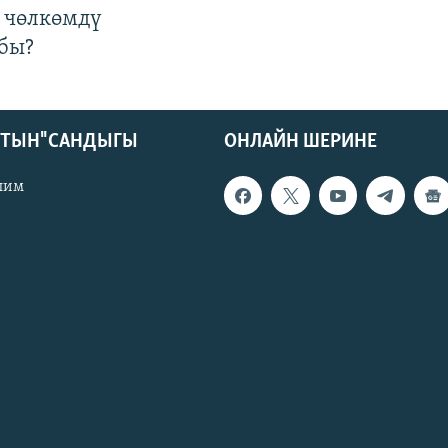
 чөлкөмдү
бы?
КТЫН" САНДЫГЫ
ОНЛАЙН ШЕРИНЕ
лим