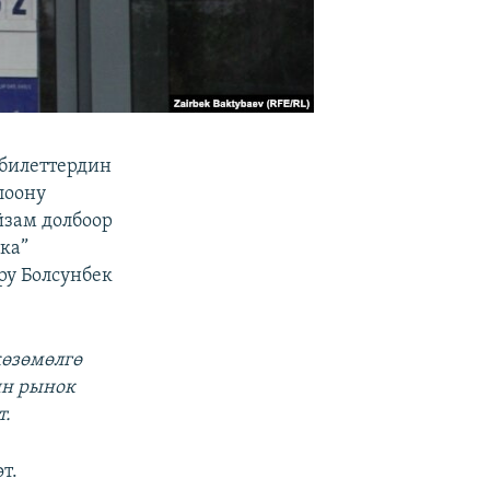
абилеттердин
лоону
йзам долбоор
ка”
ру Болсунбек
көзөмөлгө
ин рынок
т.
т.