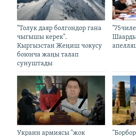
"Толук даяр болгондор гана
"75чиле
чыгышы керек".
Шаарды
Кыргызстан Жеңиш чокусу
апелля
боюнча жаңы талап
сунуштады
Украин армиясы "жок
"Борбо