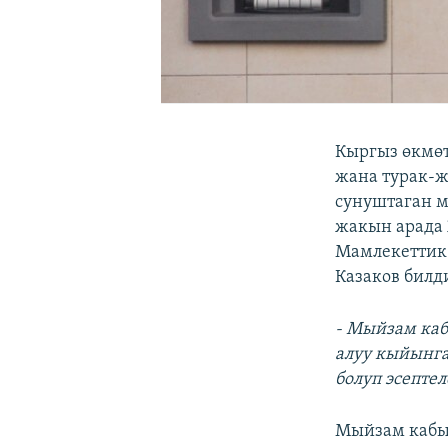
Кыргыз өкмөт
жана турак-ж
сунуштаган м
жакын арада 
Мамлекеттик 
Казаков билд
- Мыйзам каб
алуу кыйынга
болуп эсепте
Мыйзам кабыл