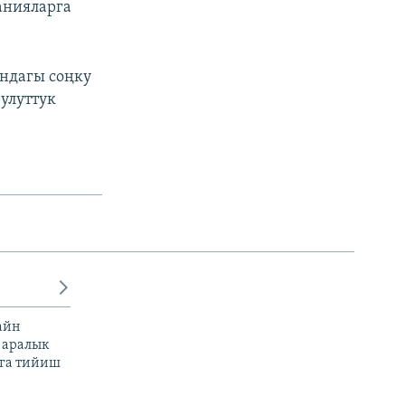
анияларга
ндагы соңку
улуттук
айн
 аралык
га тийиш