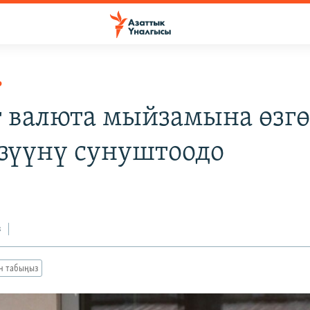
Р
 валюта мыйзамына өзгө
зүүнү сунуштоодо
з
ан табыңыз