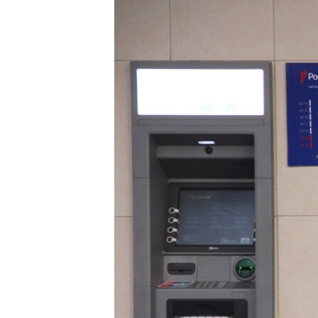
ЭЖЕ-СИҢДИЛЕР
АЗАТТЫК+
ЫҢГАЙСЫЗ СУРООЛОР