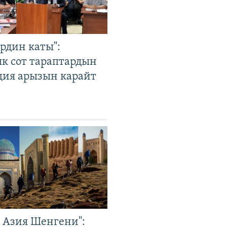
рдин каты":
к сот тараптардын
ция арызын карайт
р Азия Шенгени":