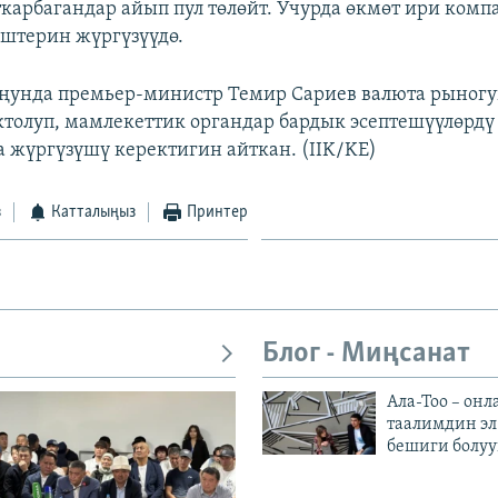
арбагандар айып пул төлөйт. Учурда өкмөт ири комп
штерин жүргүзүүдө.
ңунда премьер-министр Темир Сариев валюта рыногу
ктолуп, мамлекеттик органдар бардык эсептешүүлөрдү 
а жүргүзүшү керектигин айткан. (IIK/KE)
з
Катталыңыз
Принтер
Блог - Миңсанат
Ала-Тоо – онл
таалимдин эл
бешиги болуу