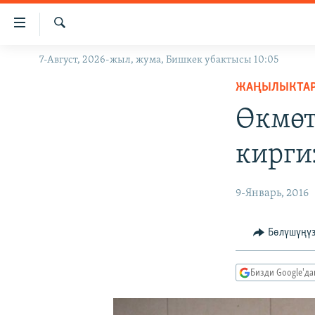
Линктер
Мазмунга
өтүңүз
Издөө
7-Август, 2026-жыл, жума, Бишкек убактысы 10:05
ЖАҢЫЛЫКТАР
Навигацияга
өтүңүз
ЖАҢЫЛЫКТА
КЫРГЫЗСТАН
Издөөгө
Өкмөт
ДҮЙНӨ
КЫРГЫЗСТАН
салыңыз
УКРАИНА
САЯСАТ
ДҮЙНӨ
кирги
АТАЙЫН ИЛИКТӨӨ
ЭКОНОМИКА
БОРБОР АЗИЯ
ТВ ПРОГРАММАЛАР
МАДАНИЯТ
9-Январь, 2016
ПОДКАСТ
БҮГҮН АЗАТТЫКТА
Бөлүшүңү
ӨЗГӨЧӨ ПИКИР
ЭКСПЕРТТЕР ТАЛДАЙТ
БИЗ ЖАНА ДҮЙНӨ
Бизди Google'д
ДАНИСТЕ