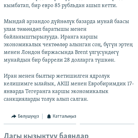
кымбатап, бир евро 85 рубльдан ашып кетти.
ОНЛАЙН ШЕРИНЕ
ЭЖЕ-СИҢДИЛЕР
АЗАТТЫК+
Мындай арзандоо дүйнөлүк базарда мунай баасы
ЫҢГАЙСЫЗ СУРООЛОР
улам төмөндөп баратышы менен
байланыштырылууда. Иранга каршы
экономикалык чектөөлөр алынган соң, бүгүн эртең
ЭЕ/АРнун бардык сайттары
менен Лондон биржасында Brent үлгүсүндөгү
мунайдын бир баррели 28 долларга түшкөн.
Иран менен былтыр жетишилген ядролук
келишимге ылайык, АКШ менен Евробиримдик 17-
январда Тегеранга каршы экономикалык
санкцияларды толук алып салган.
Бөлүшүңүз
Катталыңыз
Дагы кызыктуу баяндар