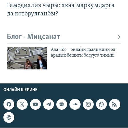
Гемодиализ чыры: акча маркумдарга
да которулганбы?
Блог - Миңсанат
Ала-Тоо – онлайн таалимдин эл
аралык бешиги болууга тийиш
ОНЛАЙН ШЕРИНЕ