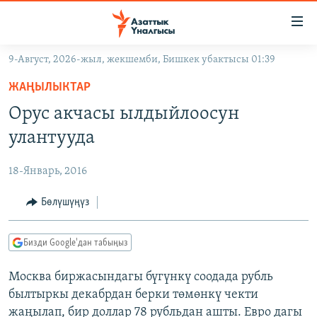
Линктер
Мазмунга
өтүңүз
9-Август, 2026-жыл, жекшемби, Бишкек убактысы 01:39
Навигацияга
ЖАҢЫЛЫКТАР
өтүңүз
ЖАҢЫЛЫКТАР
КЫРГЫЗСТАН
Издөөгө
Орус акчасы ылдыйлоосун
салыңыз
ДҮЙНӨ
КЫРГЫЗСТАН
улантууда
УКРАИНА
САЯСАТ
ДҮЙНӨ
18-Январь, 2016
АТАЙЫН ИЛИКТӨӨ
ЭКОНОМИКА
БОРБОР АЗИЯ
ТВ ПРОГРАММАЛАР
Бөлүшүңүз
МАДАНИЯТ
ПОДКАСТ
БҮГҮН АЗАТТЫКТА
Бизди Google'дан табыңыз
ӨЗГӨЧӨ ПИКИР
ЭКСПЕРТТЕР ТАЛДАЙТ
Москва биржасындагы бүгүнкү соодада рубль
БИЗ ЖАНА ДҮЙНӨ
Русский
былтыркы декабрдан берки төмөнкү чекти
ДАНИСТЕ
жаңылап, бир доллар 78 рубльдан ашты. Евро дагы