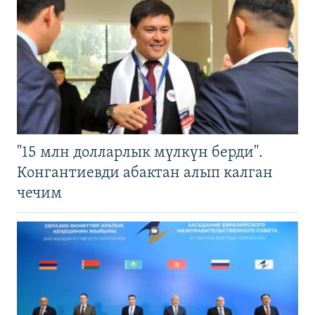
"15 млн долларлык мүлкүн берди".
Конгантиевди абактан алып калган
чечим