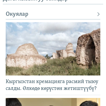
Окуялар
Кыргызстан кремацияга расмий тыюу
салды. Өлкөдө көрүстөн жетиштүүбү?