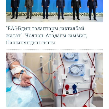
"ЕАЭБдин талаптары сакталбай
жатат". Чолпон-Атадагы саммит,
Пашиняндын сыны