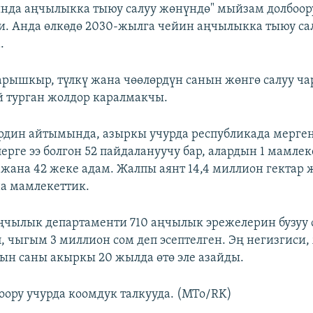
нда аңчылыкка тыюу салуу жөнүндө" мыйзам долбоор
. Анда өлкөдө 2030-жылга чейин аңчылыкка тыюу са
.
арышкыр, түлкү жана чөөлөрдүн санын жөнгө салуу ч
 турган жолдор каралмакчы.
рдин айтымында, азыркы учурда республикада мерге
рге ээ болгон 52 пайдалануучу бар, алардын 1 мамлек
жана 42 жеке адам. Жалпы аянт 14,4 миллион гектар ж
а мамлекеттик.
чылык департаменти 710 аңчылык эрежелерин бузуу
п, чыгым 3 миллион сом деп эсептелген. Эң негизгиси
н саны акыркы 20 жылда өтө эле азайды.
ору учурда коомдук талкууда. (MTo/RK)