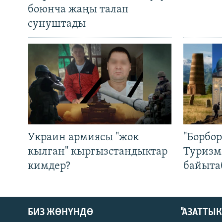
боюнча жаңы талап
сунуштады
Украин армиясы "жок
"Борбо
кылган" кыргызстандыктар
Туризм
кимдер?
байыта
БИЗ ЖӨНҮНДӨ
"АЗАТТЫ