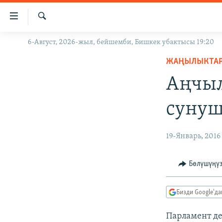
Линктер
Мазмунга
өтүңүз
Издөө
6-Август, 2026-жыл, бейшемби, Бишкек убактысы 19:20
ЖАҢЫЛЫКТАР
Навигацияга
өтүңүз
ЖАҢЫЛЫКТА
КЫРГЫЗСТАН
Издөөгө
Аңчыл
ДҮЙНӨ
КЫРГЫЗСТАН
салыңыз
УКРАИНА
САЯСАТ
ДҮЙНӨ
сунуш
АТАЙЫН ИЛИКТӨӨ
ЭКОНОМИКА
БОРБОР АЗИЯ
ТВ ПРОГРАММАЛАР
МАДАНИЯТ
19-Январь, 2016
ПОДКАСТ
БҮГҮН АЗАТТЫКТА
Бөлүшүңү
ӨЗГӨЧӨ ПИКИР
ЭКСПЕРТТЕР ТАЛДАЙТ
БИЗ ЖАНА ДҮЙНӨ
Бизди Google'д
ДАНИСТЕ
Парламент де