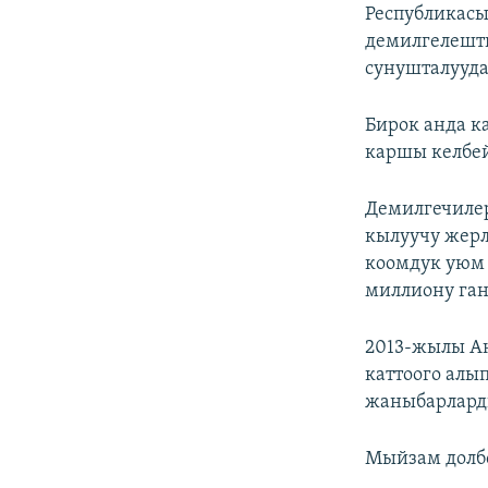
ЭЖЕ-СИҢДИЛЕР
Республикасы
демилгелешти
АЗАТТЫК+
сунушталууда
ЫҢГАЙСЫЗ СУРООЛОР
Бирок анда к
каршы келбей
Демилгечиле
кылуучу жерле
коомдук уюм 
миллиону ган
2013-жылы Аң
каттоого алы
жаныбарларды
Мыйзам долбо