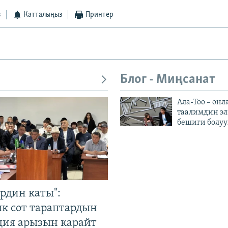
з
Катталыңыз
Принтер
Блог - Миңсанат
Ала-Тоо – онл
таалимдин эл
бешиги болуу
рдин каты":
к сот тараптардын
ция арызын карайт