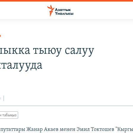
Р
ыкка тыюу салуу
талууда
з
ан табыңыз
путаттары Жанар Акаев менен Эмил Токтошев "Кырг