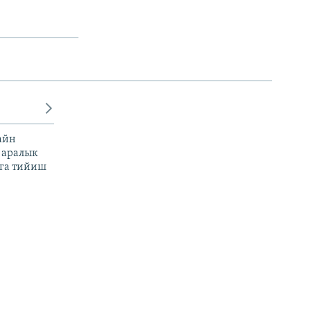
айн
 аралык
га тийиш