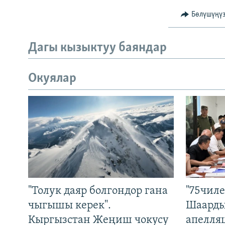
Бөлүшүңү
Дагы кызыктуу баяндар
Окуялар
"Толук даяр болгондор гана
"75чиле
чыгышы керек".
Шаарды
Кыргызстан Жеңиш чокусу
апелля