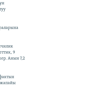
ун
луу
араларына
нчилик
еттик, 9
ер. Анын 7,2
 фактын
, жапайы