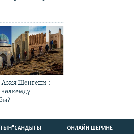
р Азия Шенгени":
 чөлкөмдү
бы?
КТЫН" САНДЫГЫ
ОНЛАЙН ШЕРИНЕ