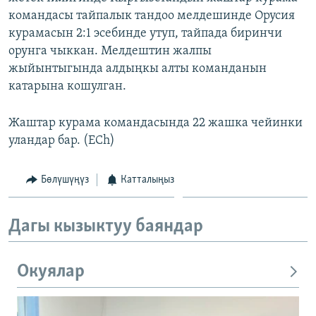
командасы тайпалык тандоо мелдешинде Орусия
курамасын 2:1 эсебинде утуп, тайпада биринчи
орунга чыккан. Мелдештин жалпы
жыйынтыгында алдыңкы алты команданын
катарына кошулган.
Жаштар курама командасында 22 жашка чейинки
уландар бар. (ECh)
Бөлүшүңүз
Катталыңыз
Дагы кызыктуу баяндар
Окуялар