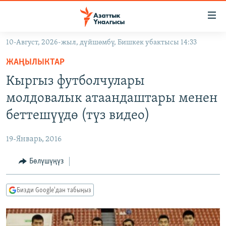
Линктер
Мазмунга
өтүңүз
10-Август, 2026-жыл, дүйшөмбү, Бишкек убактысы 14:33
Навигацияга
ЖАҢЫЛЫКТАР
өтүңүз
ЖАҢЫЛЫКТАР
КЫРГЫЗСТАН
Издөөгө
Кыргыз футболчулары
салыңыз
ДҮЙНӨ
КЫРГЫЗСТАН
молдовалык атаандаштары менен
УКРАИНА
САЯСАТ
ДҮЙНӨ
беттешүүдө (түз видео)
АТАЙЫН ИЛИКТӨӨ
ЭКОНОМИКА
БОРБОР АЗИЯ
19-Январь, 2016
ТВ ПРОГРАММАЛАР
МАДАНИЯТ
Бөлүшүңүз
ПОДКАСТ
БҮГҮН АЗАТТЫКТА
ӨЗГӨЧӨ ПИКИР
ЭКСПЕРТТЕР ТАЛДАЙТ
Бизди Google'дан табыңыз
БИЗ ЖАНА ДҮЙНӨ
Русский
ДАНИСТЕ