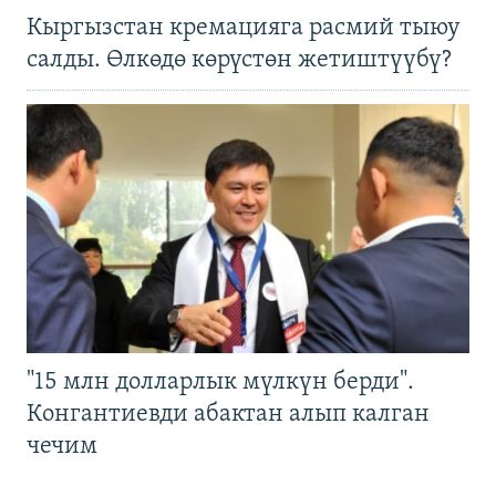
Кыргызстан кремацияга расмий тыюу
салды. Өлкөдө көрүстөн жетиштүүбү?
"15 млн долларлык мүлкүн берди".
Конгантиевди абактан алып калган
чечим