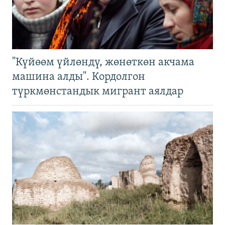
"Күйөөм үйлөндү, жөнөткөн акчама
машина алды". Кордолгон
түркмөнстандык мигрант аялдар