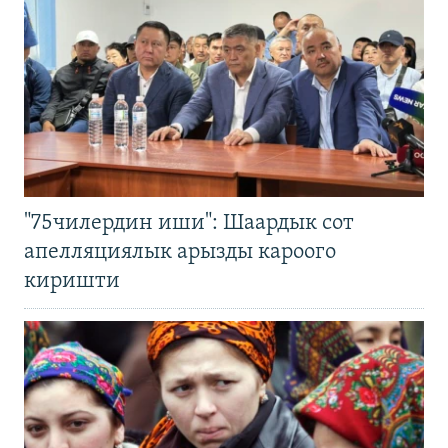
"75чилердин иши": Шаардык сот
апелляциялык арызды кароого
киришти