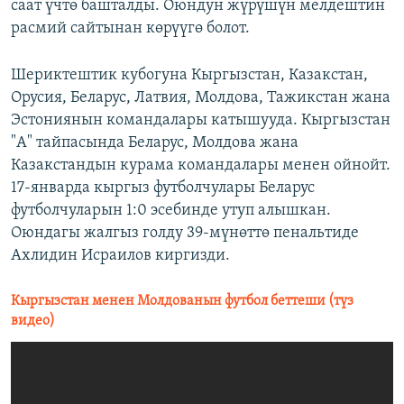
саат үчтө башталды. Оюндун жүрүшүн мелдештин
расмий сайтынан көрүүгө болот.
​Шериктештик кубогуна Кыргызстан, Казакстан,
Орусия, Беларус, Латвия, Молдова, Тажикстан жана
Эстониянын командалары катышууда. Кыргызстан
"А" тайпасында Беларус, Молдова жана
Казакстандын курама командалары менен ойнойт.
17-январда кыргыз футболчулары Беларус
футболчуларын 1:0 эсебинде утуп алышкан.
Оюндагы жалгыз голду 39-мүнөттө пенальтиде
Ахлидин Исраилов киргизди.
Кыргызстан менен Молдованын футбол беттеши (түз
видео)