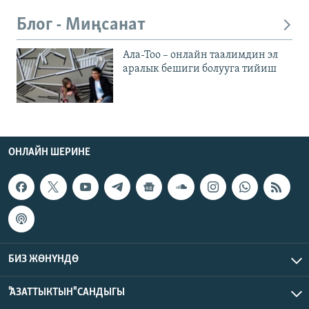
Блог - Миңсанат
Ала-Тоо – онлайн таалимдин эл
аралык бешиги болууга тийиш
ОНЛАЙН ШЕРИНЕ
БИЗ ЖӨНҮНДӨ
"АЗАТТЫКТЫН" САНДЫГЫ