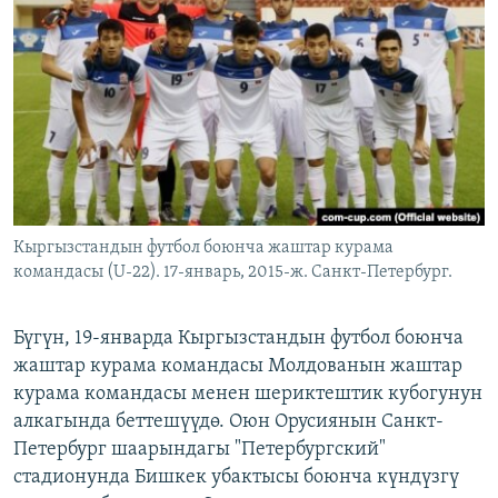
ОНЛАЙН ШЕРИНЕ
ЭЖЕ-СИҢДИЛЕР
АЗАТТЫК+
ЫҢГАЙСЫЗ СУРООЛОР
ЭЕ/АРнун бардык сайттары
Кыргызстандын футбол боюнча жаштар курама
командасы (U-22). 17-январь, 2015-ж. Санкт-Петербург.
Бүгүн, 19-январда Кыргызстандын футбол боюнча
жаштар курама командасы Молдованын жаштар
курама командасы менен шериктештик кубогунун
алкагында беттешүүдө. Оюн Орусиянын Санкт-
Петербург шаарындагы "Петербургский"
стадионунда Бишкек убактысы боюнча күндүзгү