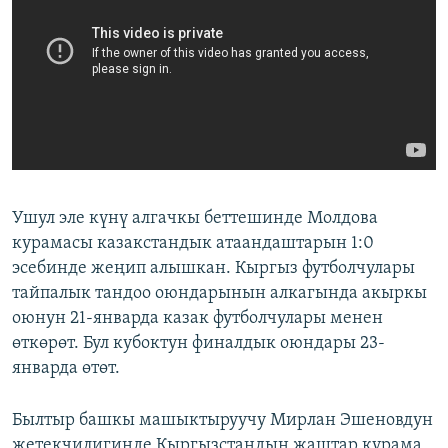
​Ушул эле күнү алгачкы беттешинде Молдова
курамасы казакстандык атаандаштарын 1:0
эсебинде жеңип алышкан. Кыргыз футболчулары
тайпалык тандоо оюндарынын алкагында акыркы
оюнун 21-январда казак футболчулары менен
өткөрөт. Бул кубоктун финалдык оюндары 23-
январда өтөт.
Былтыр башкы машыктыруучу Мирлан Эшеновдун
жетекчилигинде Кыргызстандын жаштар курама