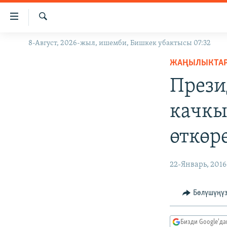
Линктер
Мазмунга
өтүңүз
Издөө
8-Август, 2026-жыл, ишемби, Бишкек убактысы 07:32
ЖАҢЫЛЫКТАР
Навигацияга
өтүңүз
ЖАҢЫЛЫКТА
КЫРГЫЗСТАН
Издөөгө
Прези
ДҮЙНӨ
КЫРГЫЗСТАН
салыңыз
УКРАИНА
САЯСАТ
ДҮЙНӨ
качкы
АТАЙЫН ИЛИКТӨӨ
ЭКОНОМИКА
БОРБОР АЗИЯ
өткөр
ТВ ПРОГРАММАЛАР
МАДАНИЯТ
ПОДКАСТ
БҮГҮН АЗАТТЫКТА
22-Январь, 2016
ӨЗГӨЧӨ ПИКИР
ЭКСПЕРТТЕР ТАЛДАЙТ
БИЗ ЖАНА ДҮЙНӨ
Бөлүшүңү
ДАНИСТЕ
Бизди Google'д