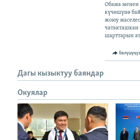
Обама менен
күчөшүнө бай
жоюу маселе
чатакташкан
шарттарын ат
Бөлүшүңү
Дагы кызыктуу баяндар
Окуялар