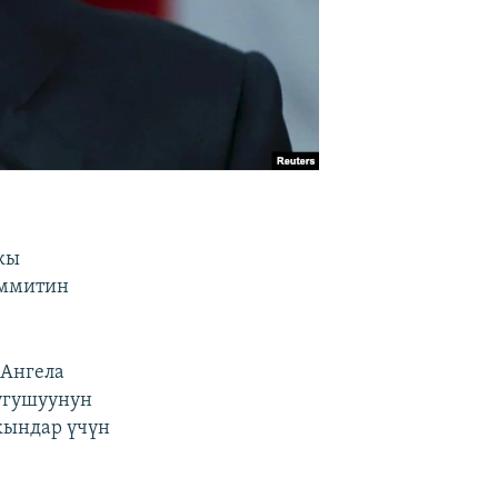
кы
аммитин
 Ангела
лугушуунун
кындар үчүн