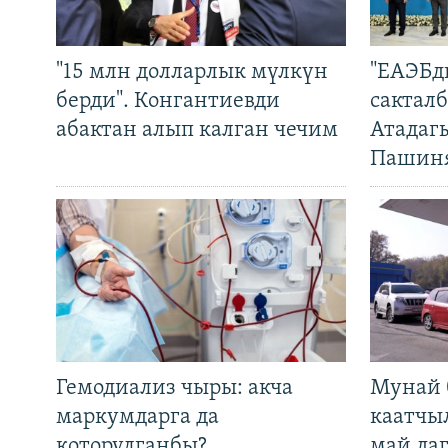
"15 млн долларлык мүлкүн
"ЕАЭБд
берди". Конгантиевди
сакталб
абактан алып калган чечим
Атадаг
Пашин
Гемодиализ чыры: акча
Мунай 
маркумдарга да
каатчы
которулганбы?
май да