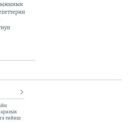
агымынын
епеттерин
ы
унун
айн
 аралык
га тийиш