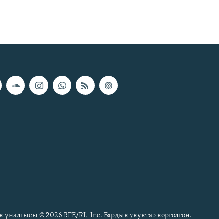
к үналгысы © 2026 RFE/RL, Inc. Бардык укуктар корголгон.