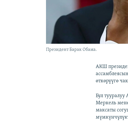
Президент Барак Обама.
АКШ президе
ассамблеясы
өткөрүүгө ча
Бул тууралуу
Меркель мене
максаты согу
мүмкүнчүлүкт