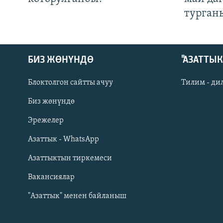
турган
БИЗ ЖӨНҮНДӨ
"АЗАТТЫ
Блоктолгон сайтты ачуу
Тилим - ди
Биз жөнүндө
Русский
Эрежелер
Азаттык - WhatsApp
ОНЛАЙН ШЕРИНЕ
Азаттыктын тиркемеси
Вакансиялар
"Азаттык" менен байланыш
ЭЕ/АРнун бардык сайттары