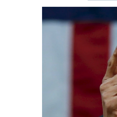
ЭЖЕ-СИҢДИЛЕР
АЗАТТЫК+
ЫҢГАЙСЫЗ СУРООЛОР