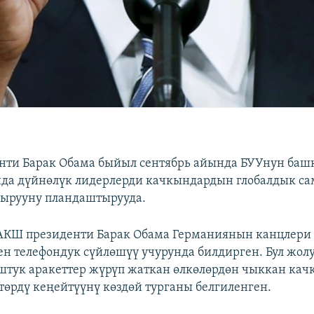
нти Барак Обама быйыл сентябрь айында БУУнун баш
нда дүйнөлүк лидерлерди качкындардын глобалдык с
кырууну пландаштырууда.
 АКШ президенти Барак Обама Германиянын канцлери
н телефондук сүйлөшүү учурунда билдирген. Бул жо
штук аракеттер жүрүп жаткан өлкөлөрдөн чыккан кач
өрдү кеңейтүүнү көздөй турганы белгиленген.