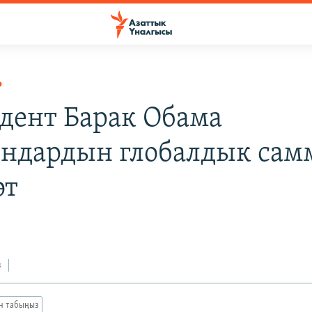
Р
дент Барак Обама
ндардын глобалдык сам
өт
з
ан табыңыз