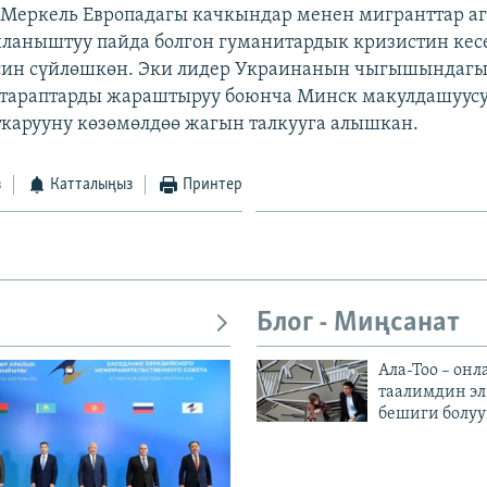
 Меркель Европадагы качкындар менен мигранттар 
ланыштуу пайда болгон гуманитардык кризистин кес
син сүйлөшкөн. Эки лидер Украинанын чыгышындаг
 тараптарды жараштыруу боюнча Минск макулдашуус
карууну көзөмөлдөө жагын талкууга алышкан.
з
Катталыңыз
Принтер
Блог - Миңсанат
Ала-Тоо – онл
таалимдин эл
бешиги болуу