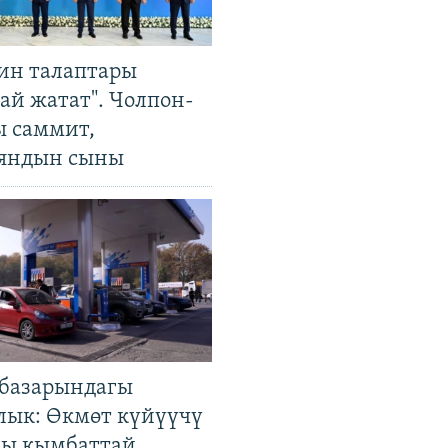
ин талаптары
ай жатат". Чолпон-
ы саммит,
яндын сыны
базарындагы
лык: Өкмөт күйүүчү
гы кымбаттай