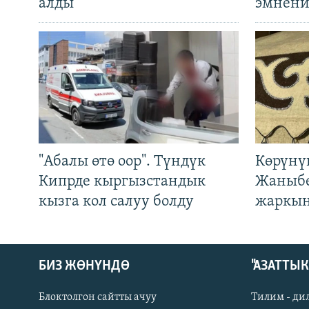
алды
эмнени
"Абалы өтө оор". Түндүк
Көрүнү
Кипрде кыргызстандык
Жаныбе
кызга кол салуу болду
жаркын
БИЗ ЖӨНҮНДӨ
"АЗАТТЫ
Блоктолгон сайтты ачуу
Тилим - ди