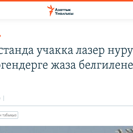
Р
станда учакка лазер нур
гендерге жаза белгилен
з
ан табыңыз