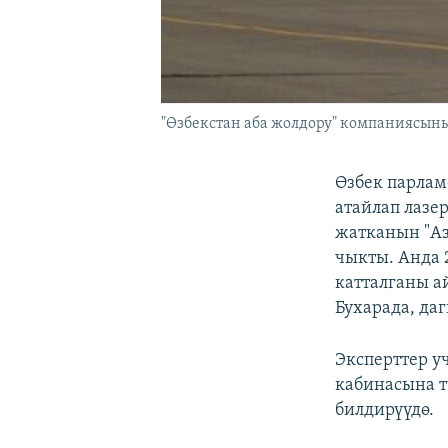
"Өзбекстан аба жолдору" компаниясын
Өзбек парлам
атайлап лазе
жатканын "Аз
чыкты. Анда 
катталганы а
Бухарада, даг
Эксперттер у
кабинасына 
билдирүүдө.