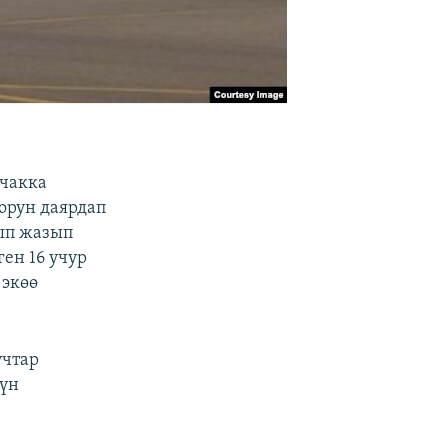
учакка
орун даярдап
ып жазып
ен 16 учур
 экөө
учтар
гүн