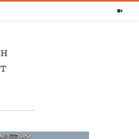
ун
ет