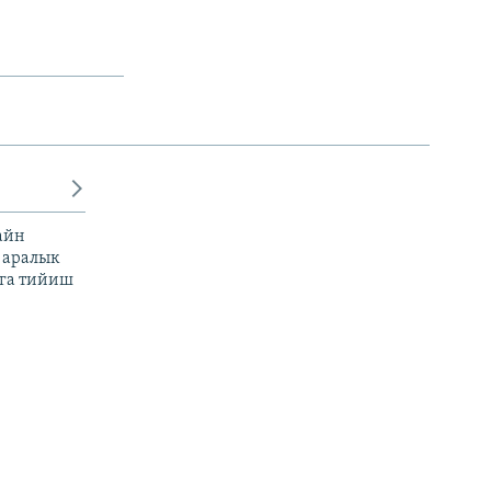
айн
 аралык
га тийиш