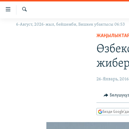
Линктер
Мазмунга
өтүңүз
Издөө
6-Август, 2026-жыл, бейшемби, Бишкек убактысы 06:53
ЖАҢЫЛЫКТАР
Навигацияга
өтүңүз
ЖАҢЫЛЫКТА
КЫРГЫЗСТАН
Издөөгө
Өзбек
ДҮЙНӨ
КЫРГЫЗСТАН
салыңыз
УКРАИНА
САЯСАТ
ДҮЙНӨ
жибер
АТАЙЫН ИЛИКТӨӨ
ЭКОНОМИКА
БОРБОР АЗИЯ
ТВ ПРОГРАММАЛАР
МАДАНИЯТ
26-Январь, 2016
ПОДКАСТ
БҮГҮН АЗАТТЫКТА
Бөлүшүңү
ӨЗГӨЧӨ ПИКИР
ЭКСПЕРТТЕР ТАЛДАЙТ
БИЗ ЖАНА ДҮЙНӨ
Бизди Google'д
ДАНИСТЕ