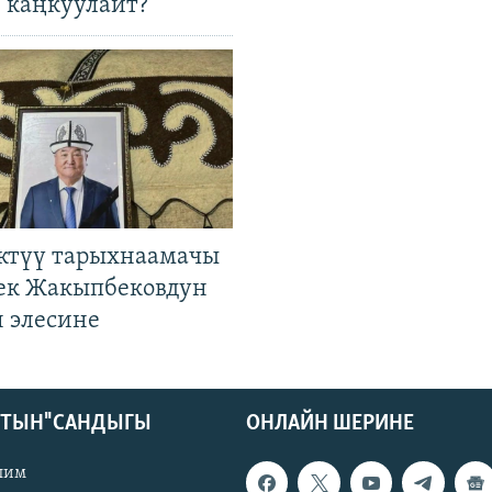
 каңкуулайт?
ктүү тарыхнаамачы
к Жакыпбековдун
 элесине
КТЫН" САНДЫГЫ
ОНЛАЙН ШЕРИНЕ
лим