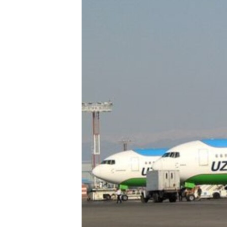
ЭЖЕ-СИҢДИЛЕР
АЗАТТЫК+
ЫҢГАЙСЫЗ СУРООЛОР