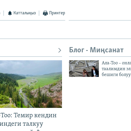
з
Катталыңыз
Принтер
Блог - Миңсанат
Ала-Тоо – онл
таалимдин эл
бешиги болуу
Тоо: Темир кендин
гиндеги талкуу