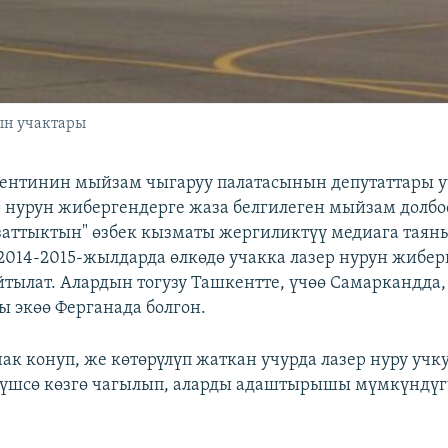
ын учактары
ентинин мыйзам чыгаруу палатасынын депутаттары 
р нурун жибергендерге жаза белгилеген мыйзам долбо
аттыктын" өзбек кызматы жергиликтүү медиага таян
2014-2015-жылдарда өлкөдө учакка лазер нурун жиберг
йтылат. Алардын тогузу Ташкентте, үчөө Самаркандда,
ы экөө Ферганада болгон.
чак конуп, же көтөрүлүп жаткан учурда лазер нуру учк
түшсө көзгө чагылып, аларды адаштырышы мүмкүндү