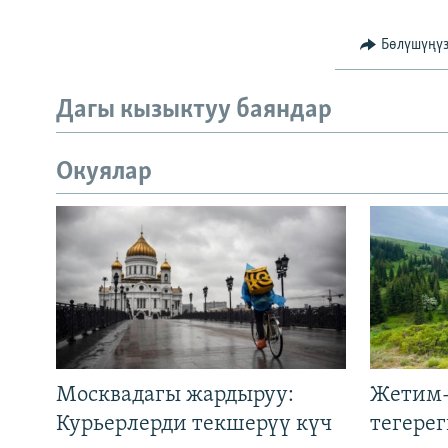
Бөлүшүңү
Дагы кызыктуу баяндар
Окуялар
Москвадагы жардыруу:
Жетим-
Курьерлерди текшерүү күч
тегере