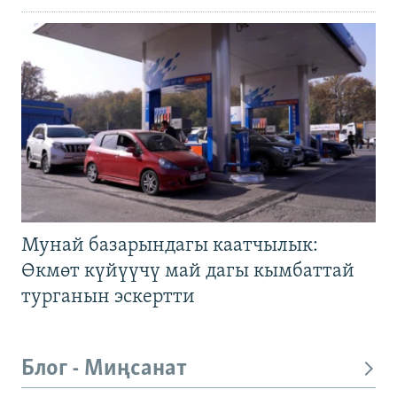
Мунай базарындагы каатчылык:
Өкмөт күйүүчү май дагы кымбаттай
турганын эскертти
Блог - Миңсанат