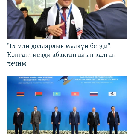
"15 млн долларлык мүлкүн берди".
Конгантиевди абактан алып калган
чечим