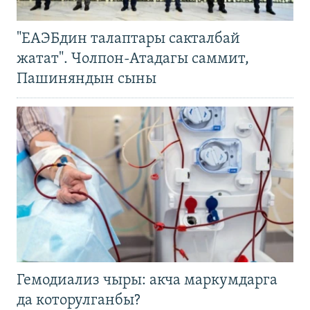
"ЕАЭБдин талаптары сакталбай
жатат". Чолпон-Атадагы саммит,
Пашиняндын сыны
Гемодиализ чыры: акча маркумдарга
да которулганбы?