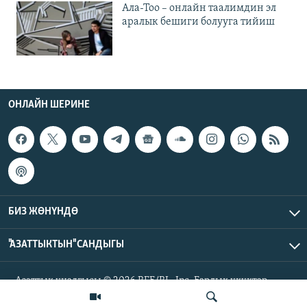
Ала-Тоо – онлайн таалимдин эл
аралык бешиги болууга тийиш
ОНЛАЙН ШЕРИНЕ
БИЗ ЖӨНҮНДӨ
"АЗАТТЫКТЫН" САНДЫГЫ
Азаттык үналгысы © 2026 RFE/RL, Inc. Бардык укуктар
корголгон.