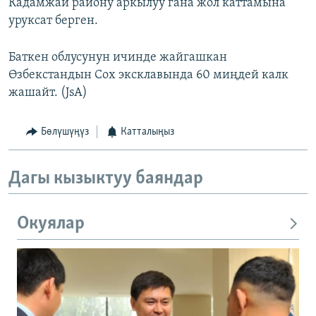
Кадамжай району аркылуу гана жол каттамына
уруксат берген.
Баткен облусунун ичинде жайгашкан
Өзбекстандын Сох эксклавында 60 миңдей калк
жашайт. (JsA)
Бөлүшүңүз
Катталыңыз
Дагы кызыктуу баяндар
Окуялар