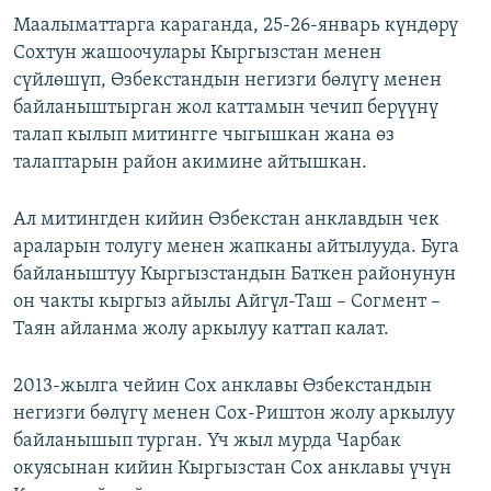
Маалыматтарга караганда, 25-26-январь күндөрү
Сохтун жашоочулары Кыргызстан менен
сүйлөшүп, Өзбекстандын негизги бөлүгү менен
байланыштырган жол каттамын чечип берүүнү
талап кылып митингге чыгышкан жана өз
талаптарын район акимине айтышкан.
Ал митингден кийин Өзбекстан анклавдын чек
араларын толугу менен жапканы айтылууда. Буга
байланыштуу Кыргызстандын Баткен районунун
он чакты кыргыз айылы Айгүл-Таш – Согмент –
Таян айланма жолу аркылуу каттап калат.
2013-жылга чейин Сох анклавы Өзбекстандын
негизги бөлүгү менен Сох-Риштон жолу аркылуу
байланышып турган. Үч жыл мурда Чарбак
окуясынан кийин Кыргызстан Сох анклавы үчүн