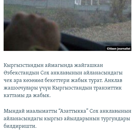
ОНЛАЙН ШЕРИНЕ
ЭЖЕ-СИҢДИЛЕР
АЗАТТЫК+
ЫҢГАЙСЫЗ СУРООЛОР
ЭЕ/АРнун бардык сайттары
Кыргызстандын аймагында жайгашкан
Өзбекстандын Сох анклавынын айланасындагы
чек ара көзөмөл бекеттери жабык турат. Анклав
жашоочулары үчүн Кыргызстандын транзиттик
каттамы да жабык.
Мындай маалыматты “Азаттыкка” Сох анклавынын
айланасындагы кыргыз айылдарынын тургундары
билдиришти.