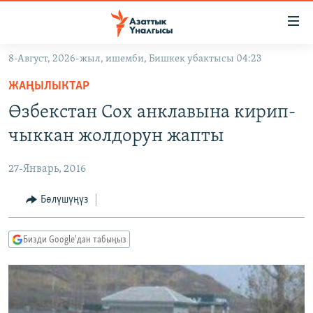
Линктер
Мазмунга
өтүңүз
8-Август, 2026-жыл, ишемби, Бишкек убактысы 04:23
Навигацияга
ЖАҢЫЛЫКТАР
өтүңүз
ЖАҢЫЛЫКТАР
КЫРГЫЗСТАН
Издөөгө
Өзбекстан Сох анклавына кирип-
салыңыз
ДҮЙНӨ
КЫРГЫЗСТАН
чыккан жолдорун жапты
УКРАИНА
САЯСАТ
ДҮЙНӨ
27-Январь, 2016
АТАЙЫН ИЛИКТӨӨ
ЭКОНОМИКА
БОРБОР АЗИЯ
ТВ ПРОГРАММАЛАР
Бөлүшүңүз
МАДАНИЯТ
ПОДКАСТ
БҮГҮН АЗАТТЫКТА
Бизди Google'дан табыңыз
ӨЗГӨЧӨ ПИКИР
ЭКСПЕРТТЕР ТАЛДАЙТ
БИЗ ЖАНА ДҮЙНӨ
Русский
ДАНИСТЕ