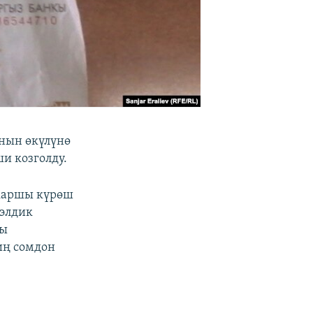
нын өкүлүнө
и козголду.
 каршы күрөш
 элдик
ны
иң сомдон