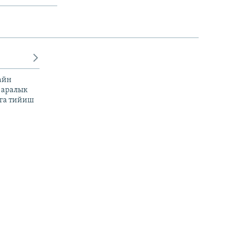
айн
 аралык
га тийиш