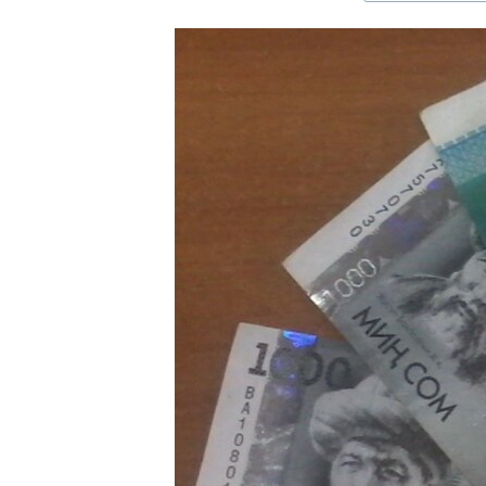
ЭЖЕ-СИҢДИЛЕР
АЗАТТЫК+
ЫҢГАЙСЫЗ СУРООЛОР