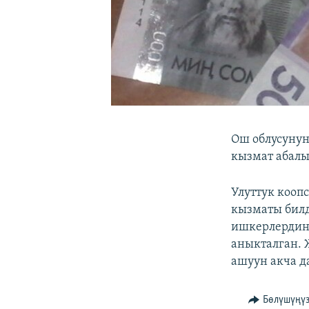
Ош облусуну
кызмат абалы
Улуттук кооп
кызматы билд
ишкерлердин
аныкталган.
ашуун акча д
Бөлүшүңү