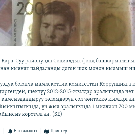
н Кара-Суу районунда Социалдык фонд башкармалыгы
нан кыянат пайдаланды деген шек менен кылмыш иш
суздук боюнча мамлекеттик комитеттин Коррупцияга
иргендей, шектүү 2012-2015-жылдар аралыгында чет
 камсыздандыруу төлөмдөрүн сол чөнтөккө кымырга
 Жыйынтыгында, үч жыл аралыгында 1 миллион 700 м
айынсыз коротулган. (SE)
з
Катталыңыз
Принтер