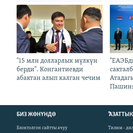
"15 млн долларлык мүлкүн
"ЕАЭБд
берди". Конгантиевди
сакталб
абактан алып калган чечим
Атадаг
Пашин
БИЗ ЖӨНҮНДӨ
"АЗАТТЫ
Блоктолгон сайтты ачуу
Тилим - ди