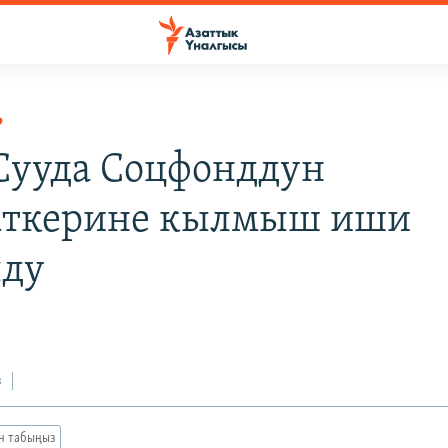
Р
Сууда Соцфонддун
аткерине кылмыш иши
лду
з
ан табыңыз