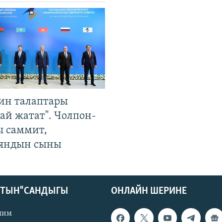
ин талаптары
ай жатат". Чолпон-
ы саммит,
яндын сыны
КТЫН" САНДЫГЫ
ОНЛАЙН ШЕРИНЕ
лим