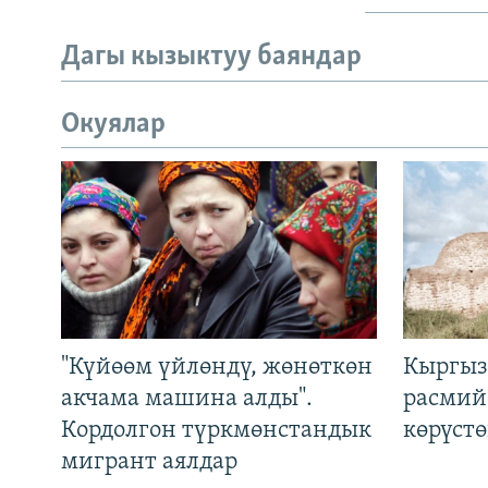
Дагы кызыктуу баяндар
Окуялар
"Күйөөм үйлөндү, жөнөткөн
Кыргыз
акчама машина алды".
расмий
Кордолгон түркмөнстандык
көрүст
мигрант аялдар