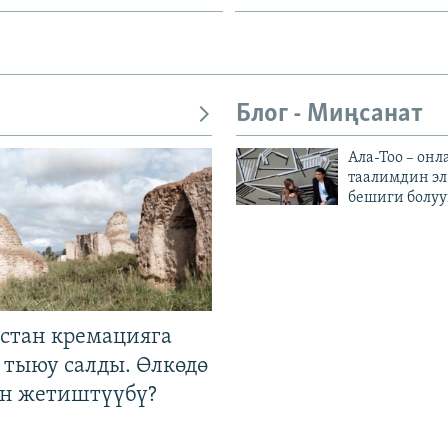
Блог - Миңсанат
Ала-Тоо – онл
таалимдин эл
бешиги болуу
стан кремацияга
 тыюу салды. Өлкөдө
өн жетиштүүбү?