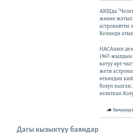
ЭЖЕ-СИҢДИЛЕР
АКШда "Челе
АЗАТТЫК+
жөнөп жатып 
ЫҢГАЙСЫЗ СУРООЛОР
астронавтты 
Кеннеди атын
НАСАнын деми
1967-жылдын 
катуу өрт чы
жети астрона
өткөндөн кий
болуп калган
келаткан Кол
Бөлүшүңү
Дагы кызыктуу баяндар