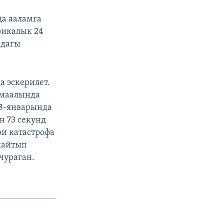
а ааламга
рикалык 24
ндагы
 эскерилет.
 маалында
28-январында
н 73 секунд
и катастрофа
кайтып
чураган.