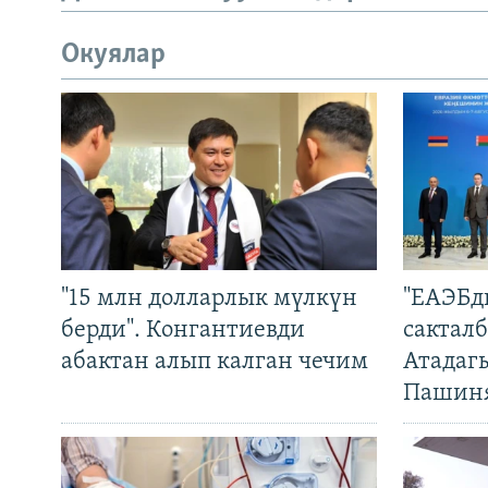
Окуялар
"15 млн долларлык мүлкүн
"ЕАЭБд
берди". Конгантиевди
сакталб
абактан алып калган чечим
Атадаг
Пашин