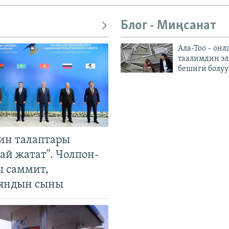
Блог - Миңсанат
Ала-Тоо – онл
таалимдин эл
бешиги болуу
ин талаптары
ай жатат". Чолпон-
ы саммит,
яндын сыны