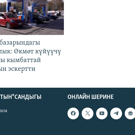
базарындагы
лык: Өкмөт күйүүчү
гы кымбаттай
ын эскертти
КТЫН" САНДЫГЫ
ОНЛАЙН ШЕРИНЕ
лим