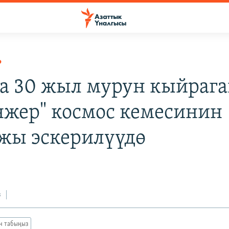
Р
 30 жыл мурун кыйрага
нжер" космос кемесинин
жы эскерилүүдө
з
ан табыңыз