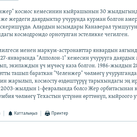
нжер" космос кемесинин кыйрашынын 30 жылдыгынд
же жердеги даярдыктар учурунда курман болгон аме
эскеришүүдө. Алардын ысымдары Канаверал тумшугу
дагы космодромдо орнотулган эстеликке чегилген.
лгеси менен маркум-астронавттар январдын аягында
27-январында "Апполон-1" кемесин учурууга даярдык
гып, экипаждын үч мүчөсү каза болгон. 1986-жылдын 
втты ташып бараткан "Челенжер" чөлмөгү учурулганда
ин жарылып, космосту өздөштүрүү тарыхындагы эң ир
. 2003-жылдын 1-февралында болсо Жер орбитасынан 
умбия чөлмөгү Техастын үстүнөн өрттөнүп, кыйроого у
з
Катталыңыз
Принтер