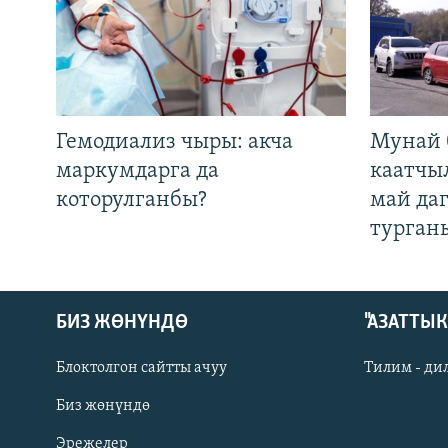
Гемодиализ чыры: акча
Мунай 
маркумдарга да
каатчы
которулганбы?
май да
турган
БИЗ ЖӨНҮНДӨ
"АЗАТТЫ
Блоктолгон сайтты ачуу
Тилим - ди
Биз жөнүндө
Русский
Эрежелер