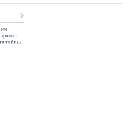
айн
 аралык
га тийиш