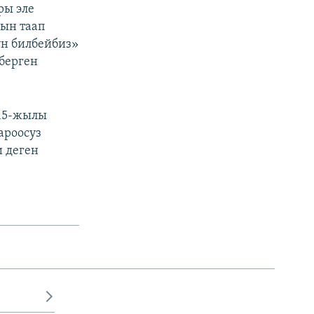
ры эле
рын таап
н билбейбиз»
 берген
015-жылы
ароосуз
и деген