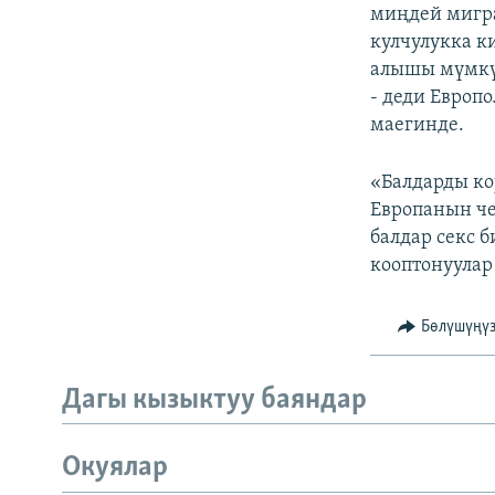
ЭЖЕ-СИҢДИЛЕР
миңдей мигра
кулчулукка к
АЗАТТЫК+
алышы мүмкүн
ЫҢГАЙСЫЗ СУРООЛОР
- деди Европ
маегинде.
«Балдарды к
Европанын че
балдар секс 
кооптонуулар 
Бөлүшүңү
Дагы кызыктуу баяндар
Окуялар