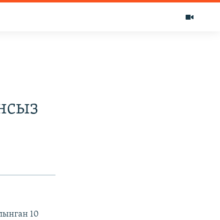
нсыз
лынган 10