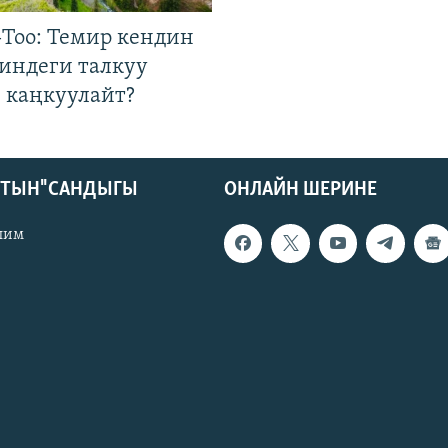
Тоо: Темир кендин
гиндеги талкуу
 каңкуулайт?
КТЫН" САНДЫГЫ
ОНЛАЙН ШЕРИНЕ
лим