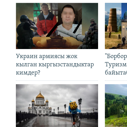
Украин армиясы жок
"Борбо
кылган кыргызстандыктар
Туризм
кимдер?
байыта