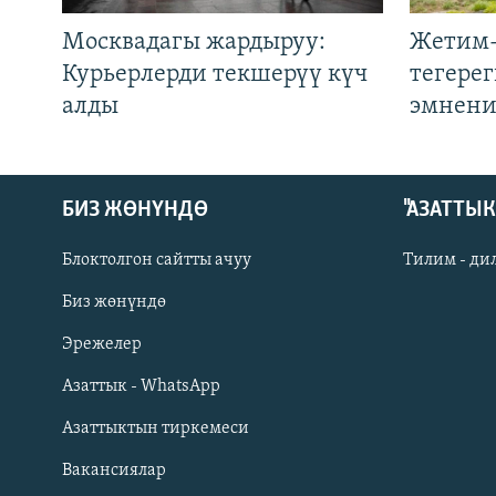
Москвадагы жардыруу:
Жетим-
Курьерлерди текшерүү күч
тегере
алды
эмнени
БИЗ ЖӨНҮНДӨ
"АЗАТТЫ
Блоктолгон сайтты ачуу
Тилим - ди
Биз жөнүндө
Русский
Эрежелер
Азаттык - WhatsApp
ОНЛАЙН ШЕРИНЕ
Азаттыктын тиркемеси
Вакансиялар