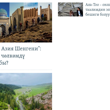
Ала-Тоо – онл
таалимдин эл
бешиги болуу
р Азия Шенгени":
 чөлкөмдү
бы?