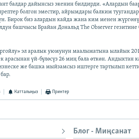
нт балдар дайынсыз экенин билдирди. «Алардын баа
ирептер болгон эместир, айрымдары балким тууганда
. Бирок биз алардын кайда жана ким менен жүргөнү
олдун башчысы Брайан Дональд The Observer гезитине
оргойлу» эл аралык уюмунун маалыматына ылайык 2
к арасынан үй-бүлөсүз 26 миң бала өткөн. Андыктан к
бизнеске же башка мыйзамсыз иштерге тартылып кетт
бар.
з
Катталыңыз
Принтер
Блог - Миңсанат