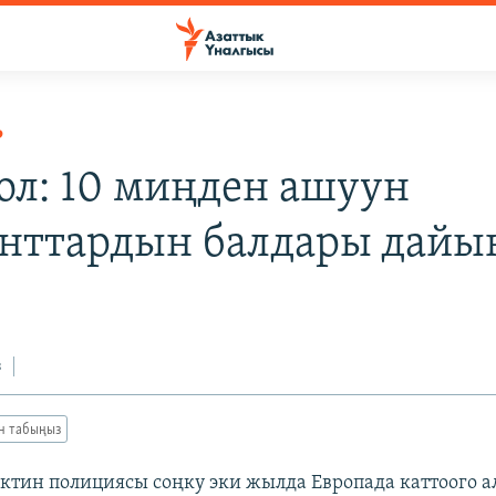
Р
ол: 10 миңден ашуун
нттардын балдары дайы
з
ан табыңыз
тин полициясы соңку эки жылда Европада каттоого а