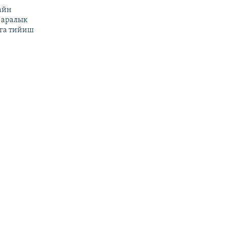
айн
 аралык
га тийиш