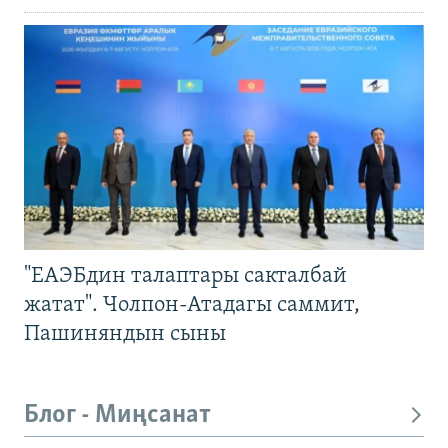
"ЕАЭБдин талаптары сакталбай
жатат". Чолпон-Атадагы саммит,
Пашиняндын сыны
Блог - Миңсанат