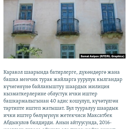
ОНЛАЙН ШЕРИНЕ
ЭЖЕ-СИҢДИЛЕР
АЗАТТЫК+
ЫҢГАЙСЫЗ СУРООЛОР
ЭЕ/АРнун бардык сайттары
Каракол шаарында батирлерге, дүкөндөргө жана
башка менчик турак жайларга уурулук кылгандар
күчөгөнүнө байланыштуу шаардык милиция
кызматкерлерине облустук ички иштер
башкармалыгынан 40 адис кошулуп, күчөтүлгөн
тартипте иштеп жатышат. Бул тууралуу шаардык
ички иштер бөлүмүнүн жетекчиси Максатбек
Абдыкулов билдирди. Анын айтуусунда, 2016-