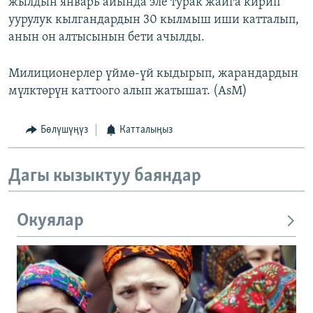
жылдын январь айында эле турак жайга кирип
уурулук кылгандардын 30 кылмыш иши катталып,
анын он алтысынын бети ачылды.
Милиционерлер үймө-үй кыдырып, жарандардын
мүлктөрүн каттоого алып жатышат. (AsM)
Бөлүшүңүз
Катталыңыз
Дагы кызыктуу баяндар
Окуялар