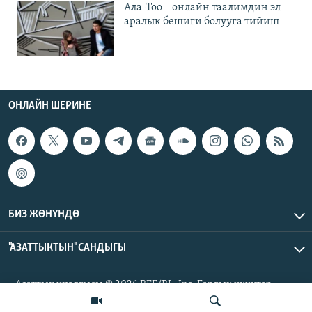
Ала-Тоо – онлайн таалимдин эл
аралык бешиги болууга тийиш
ОНЛАЙН ШЕРИНЕ
БИЗ ЖӨНҮНДӨ
"АЗАТТЫКТЫН" САНДЫГЫ
Азаттык үналгысы © 2026 RFE/RL, Inc. Бардык укуктар
корголгон.