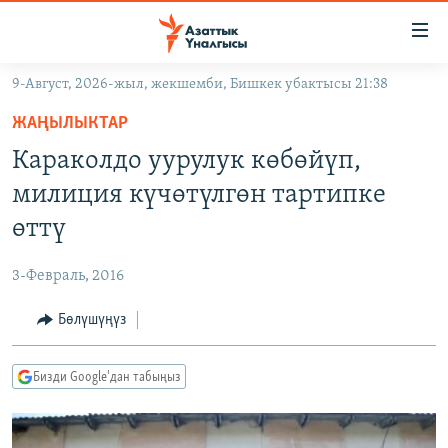
Линктер
Мазмунга
өтүңүз
9-Август, 2026-жыл, жекшемби, Бишкек убактысы 21:38
Навигацияга
ЖАҢЫЛЫКТАР
өтүңүз
ЖАҢЫЛЫКТАР
КЫРГЫЗСТАН
Издөөгө
Караколдо уурулук көбөйүп,
салыңыз
ДҮЙНӨ
КЫРГЫЗСТАН
милиция күчөтүлгөн тартипке
УКРАИНА
САЯСАТ
ДҮЙНӨ
өттү
АТАЙЫН ИЛИКТӨӨ
ЭКОНОМИКА
БОРБОР АЗИЯ
3-Февраль, 2016
ТВ ПРОГРАММАЛАР
МАДАНИЯТ
Бөлүшүңүз
ПОДКАСТ
БҮГҮН АЗАТТЫКТА
ӨЗГӨЧӨ ПИКИР
ЭКСПЕРТТЕР ТАЛДАЙТ
Бизди Google'дан табыңыз
БИЗ ЖАНА ДҮЙНӨ
Русский
ДАНИСТЕ