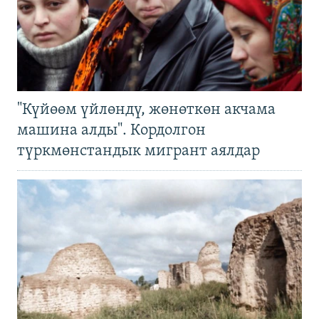
"Күйөөм үйлөндү, жөнөткөн акчама
машина алды". Кордолгон
түркмөнстандык мигрант аялдар