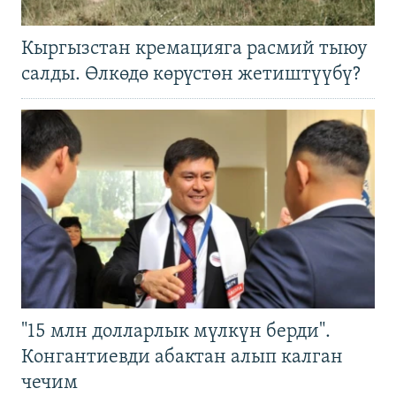
Кыргызстан кремацияга расмий тыюу
салды. Өлкөдө көрүстөн жетиштүүбү?
"15 млн долларлык мүлкүн берди".
Конгантиевди абактан алып калган
чечим