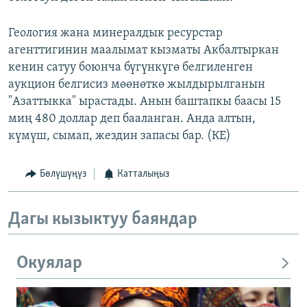
Геология жана минералдык ресурстар
агенттигинин маалымат кызматы Акбалтыркан
кенин сатуу боюнча бүгүнкүгө белгиленген
аукцион белгисиз мөөнөткө жылдырылганын
"Азаттыкка" ырастады. Анын баштапкы баасы 15
миң 480 доллар деп бааланган. Анда алтын,
күмүш, сымап, жездин запасы бар. (КЕ)
Бөлүшүңүз
Катталыңыз
Дагы кызыктуу баяндар
Окуялар