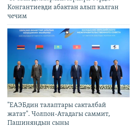
Конгантиевди абактан алып калган
чечим
"ЕАЭБдин талаптары сакталбай
жатат". Чолпон-Атадагы саммит,
Пашиняндын сыны