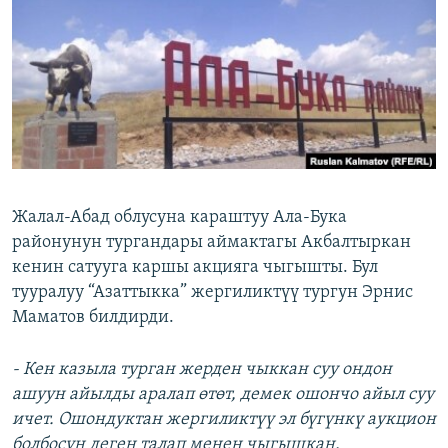
ОНЛАЙН ШЕРИНЕ
ЭЖЕ-СИҢДИЛЕР
АЗАТТЫК+
ЫҢГАЙСЫЗ СУРООЛОР
ЭЕ/АРнун бардык сайттары
Жалал-Абад облусуна караштуу Ала-Бука
районунун тургандары аймактагы Акбалтыркан
кенин сатууга каршы акцияга чыгышты. Бул
тууралуу “Азаттыкка” жергиликтүү тургун Эрнис
Маматов билдирди.
- Кен казыла турган жерден чыккан суу ондон
ашуун айылды аралап өтөт, демек ошончо айыл суу
ичет. Ошондуктан жергиликтүү эл бүгүнкү аукцион
болбосун деген талап менен чыгышкан.