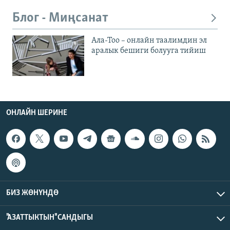
Блог - Миңсанат
Ала-Тоо – онлайн таалимдин эл
аралык бешиги болууга тийиш
ОНЛАЙН ШЕРИНЕ
БИЗ ЖӨНҮНДӨ
"АЗАТТЫКТЫН" САНДЫГЫ