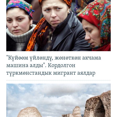
"Күйөөм үйлөндү, жөнөткөн акчама
машина алды". Кордолгон
түркмөнстандык мигрант аялдар