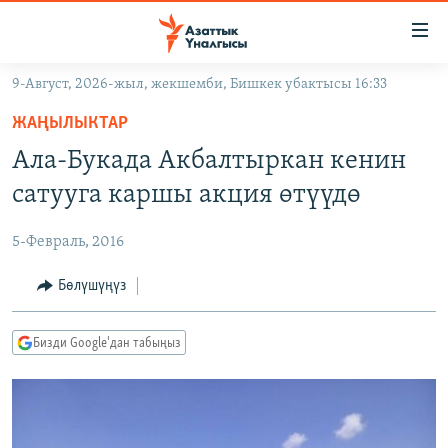
Линктер
Мазмунга
өтүңүз
9-Август, 2026-жыл, жекшемби, Бишкек убактысы 16:33
Навигацияга
ЖАҢЫЛЫКТАР
өтүңүз
ЖАҢЫЛЫКТАР
КЫРГЫЗСТАН
Издөөгө
Ала-Букада Акбалтыркан кенин
салыңыз
ДҮЙНӨ
КЫРГЫЗСТАН
сатууга каршы акция өтүүдө
УКРАИНА
САЯСАТ
ДҮЙНӨ
5-Февраль, 2016
АТАЙЫН ИЛИКТӨӨ
ЭКОНОМИКА
БОРБОР АЗИЯ
ТВ ПРОГРАММАЛАР
Бөлүшүңүз
МАДАНИЯТ
ПОДКАСТ
БҮГҮН АЗАТТЫКТА
Бизди Google'дан табыңыз
ӨЗГӨЧӨ ПИКИР
ЭКСПЕРТТЕР ТАЛДАЙТ
БИЗ ЖАНА ДҮЙНӨ
Русский
ДАНИСТЕ