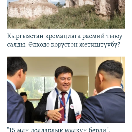
Кыргызстан кремацияга расмий тыюу
салды. Өлкөдө көрүстөн жетиштүүбү?
"15 млн долларлык мүлкүн берди".