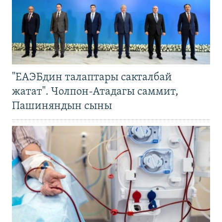
"ЕАЭБдин талаптары сакталбай
жатат". Чолпон-Атадагы саммит,
Пашиняндын сыны