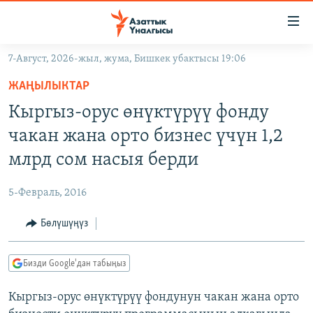
Линктер
Мазмунга
өтүңүз
7-Август, 2026-жыл, жума, Бишкек убактысы 19:06
Навигацияга
ЖАҢЫЛЫКТАР
өтүңүз
ЖАҢЫЛЫКТАР
КЫРГЫЗСТАН
Издөөгө
Кыргыз-орус өнүктүрүү фонду
салыңыз
ДҮЙНӨ
КЫРГЫЗСТАН
чакан жана орто бизнес үчүн 1,2
УКРАИНА
САЯСАТ
ДҮЙНӨ
млрд сом насыя берди
АТАЙЫН ИЛИКТӨӨ
ЭКОНОМИКА
БОРБОР АЗИЯ
5-Февраль, 2016
ТВ ПРОГРАММАЛАР
МАДАНИЯТ
Бөлүшүңүз
ПОДКАСТ
БҮГҮН АЗАТТЫКТА
ӨЗГӨЧӨ ПИКИР
ЭКСПЕРТТЕР ТАЛДАЙТ
Бизди Google'дан табыңыз
БИЗ ЖАНА ДҮЙНӨ
Русский
Кыргыз-орус өнүктүрүү фондунун чакан жана орто
ДАНИСТЕ