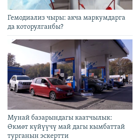
Гемодиализ чыры: акча маркумдарга
да которулганбы?
Мунай базарындагы каатчылык:
Өкмөт күйүүчү май дагы кымбаттай
турганын эскертти