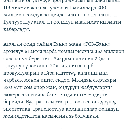
бизнести өнүктүрүү программасынын алкагында
ОНЛАЙН ШЕРИНЕ
ЭЖЕ-СИҢДИЛЕР
113 мекеме жалпы суммасы 1 миллиард 200
миллион сомдук жеңилдетилген насыя алышты.
АЗАТТЫК+
Бул тууралуу аталган фонддун маалымат кызматы
ЫҢГАЙСЫЗ СУРООЛОР
кабарлады.
ЭЕ/АРнун бардык сайттары
Аталган фонд «Айыл Банк» жана «РСК-Банк»
аркылуу 61 айыл чарба компаниясына 367 миллион
сом насыя берилген. Алардын ичинен 20дан
ашууну күнөскана, 20дайы айыл чарба
продуктуларын кайра иштетүү, калганы мал
чарбасы менен иштегендер. Мындан сырткары
380 млн сом өнөр жай, өндүрүш жабдууларын
модернизацяилоо багытында иштегендерге
берилди. Булардан сырткары тоо-кен өндүрүшү,
энергетика, транспорттук компаниялар фонддун
жеңилдетилген насыясына ээ болушкан.