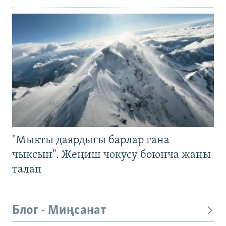
"Мыкты даярдыгы барлар гана
чыксын". Жеңиш чокусу боюнча жаңы
талап
Блог - Миңсанат