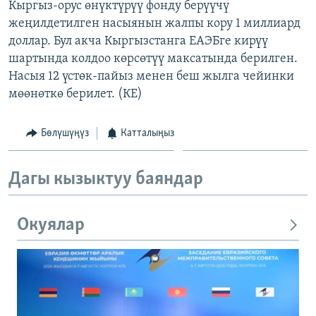
Кыргыз-орус өнүктүрүү фонду берүүчү
жеңилдетилген насыянын жалпы кору 1 миллиард
доллар. Бул акча Кыргызстанга ЕАЭБге кирүү
шартында колдоо көрсөтүү максатында берилген.
Насыя 12 үстөк-пайыз менен беш жылга чейинки
мөөнөткө берилет. (КЕ)
Бөлүшүңүз
Катталыңыз
Дагы кызыктуу баяндар
Окуялар