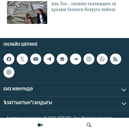
Ала-Тоо – онлайн таалимдин эл
аралык бешиги болууга тийиш
ОНЛАЙН ШЕРИНЕ
БИЗ ЖӨНҮНДӨ
"АЗАТТЫКТЫН" САНДЫГЫ
Азаттык үналгысы © 2026 RFE/RL, Inc. Бардык укуктар
корголгон.