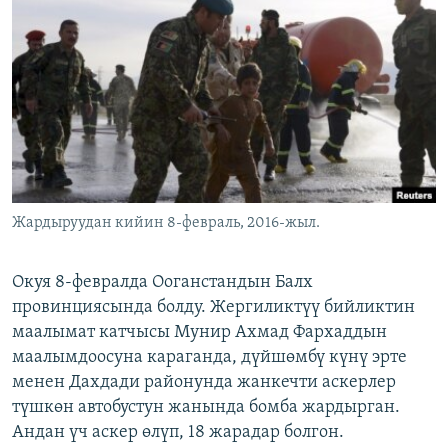
ОНЛАЙН ШЕРИНЕ
ЭЖЕ-СИҢДИЛЕР
АЗАТТЫК+
ЫҢГАЙСЫЗ СУРООЛОР
ЭЕ/АРнун бардык сайттары
Жардыруудан кийин 8-февраль, 2016-жыл.
Окуя 8-февралда Ооганстандын Балх
провинциясында болду. Жергиликтүү бийликтин
маалымат катчысы Мунир Ахмад Фархаддын
маалымдоосуна караганда, дүйшөмбү күнү эрте
менен Дахдади районунда жанкечти аскерлер
түшкөн автобустун жанында бомба жардырган.
Андан үч аскер өлүп, 18 жарадар болгон.