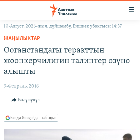
Линктер
Мазмунга
өтүңүз
10-Август, 2026-жыл, дүйшөмбү, Бишкек убактысы 14:37
Навигацияга
ЖАҢЫЛЫКТАР
өтүңүз
ЖАҢЫЛЫКТАР
КЫРГЫЗСТАН
Издөөгө
Ооганстандагы теракттын
салыңыз
ДҮЙНӨ
КЫРГЫЗСТАН
жоопкерчилигин талиптер өзүнө
УКРАИНА
САЯСАТ
ДҮЙНӨ
алышты
АТАЙЫН ИЛИКТӨӨ
ЭКОНОМИКА
БОРБОР АЗИЯ
9-Февраль, 2016
ТВ ПРОГРАММАЛАР
МАДАНИЯТ
Бөлүшүңүз
ПОДКАСТ
БҮГҮН АЗАТТЫКТА
ӨЗГӨЧӨ ПИКИР
ЭКСПЕРТТЕР ТАЛДАЙТ
Бизди Google'дан табыңыз
БИЗ ЖАНА ДҮЙНӨ
Русский
ДАНИСТЕ