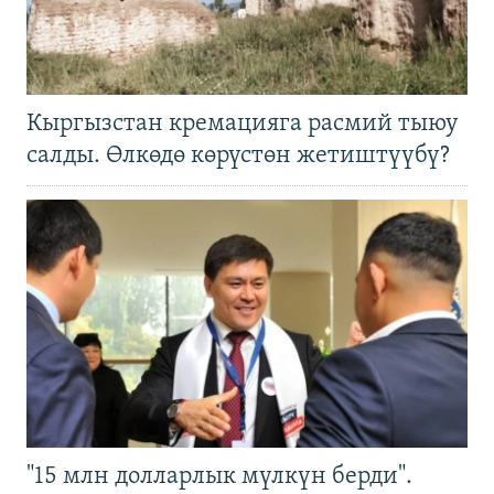
Кыргызстан кремацияга расмий тыюу
салды. Өлкөдө көрүстөн жетиштүүбү?
"15 млн долларлык мүлкүн берди".