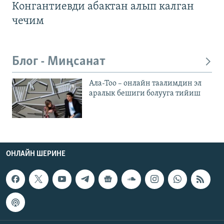
Конгантиевди абактан алып калган
чечим
Блог - Миңсанат
Ала-Тоо – онлайн таалимдин эл
аралык бешиги болууга тийиш
ОНЛАЙН ШЕРИНЕ