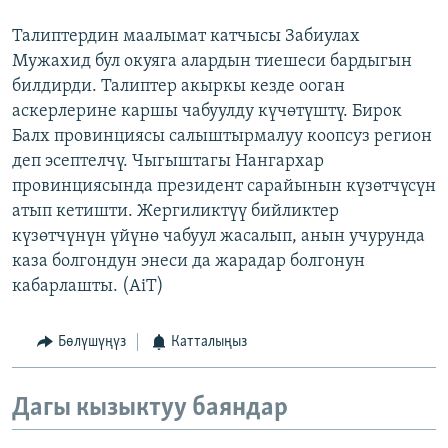
Талиптердин маалымат катчысы Забиулах
Мужахид бул окуяга алардын тиешеси бардыгын
билдирди. Талиптер акыркы кезде ооган
аскерлерине каршы чабуулду күчөтүштү. Бирок
Балх провинциясы салыштырмалуу коопсуз регион
деп эсептелчү. Чыгыштагы Нангархар
провинциясында президент сарайынын күзөтчүсүн
атып кетишти. Жергиликтүү бийликтер
күзөтчүнүн үйүнө чабуул жасалып, анын учурунда
каза болгондун энеси да жарадар болгонун
кабарлашты. (AiT)
Бөлүшүңүз
Катталыңыз
Дагы кызыктуу баяндар