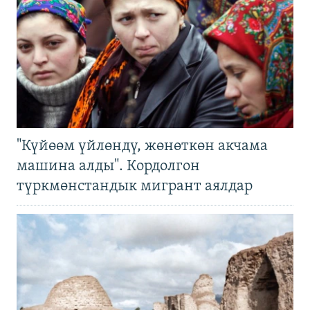
"Күйөөм үйлөндү, жөнөткөн акчама
машина алды". Кордолгон
түркмөнстандык мигрант аялдар