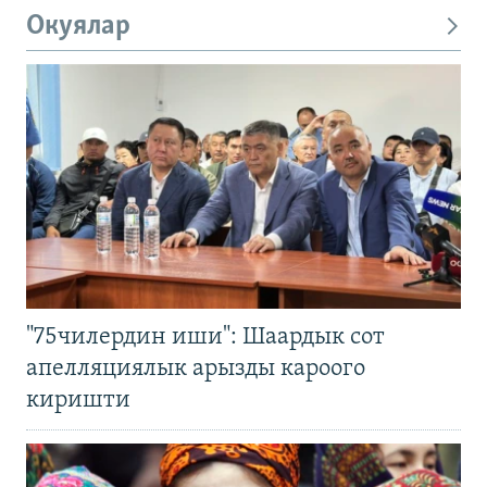
Окуялар
"75чилердин иши": Шаардык сот
апелляциялык арызды кароого
киришти