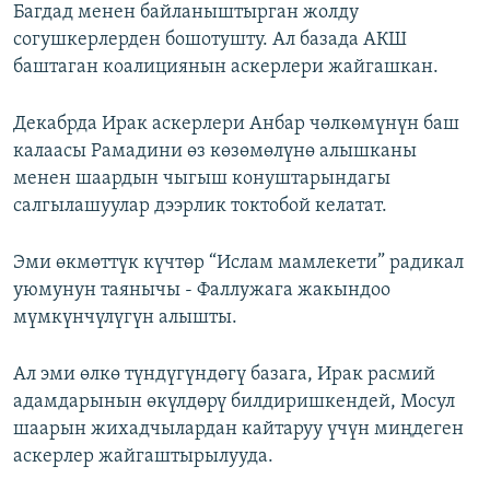
Багдад менен байланыштырган жолду
согушкерлерден бошотушту. Ал базада АКШ
баштаган коалициянын аскерлери жайгашкан.
Декабрда Ирак аскерлери Анбар чөлкөмүнүн баш
калаасы Рамадини өз көзөмөлүнө алышканы
менен шаардын чыгыш конуштарындагы
салгылашуулар дээрлик токтобой келатат.
Эми өкмөттүк күчтөр “Ислам мамлекети” радикал
уюмунун таянычы - Фаллужага жакындоо
мүмкүнчүлүгүн алышты.
Ал эми өлкө түндүгүндөгү базага, Ирак расмий
адамдарынын өкүлдөрү билдиришкендей, Мосул
шаарын жихадчылардан кайтаруу үчүн миңдеген
аскерлер жайгаштырылууда.