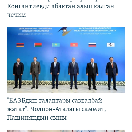
Конгантиевди абактан алып калган
чечим
"ЕАЭБдин талаптары сакталбай
жатат". Чолпон-Атадагы саммит,
Пашиняндын сыны