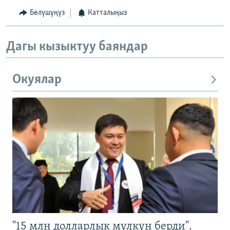
Бөлүшүңүз
Катталыңыз
Дагы кызыктуу баяндар
Окуялар
"15 млн долларлык мүлкүн берди".