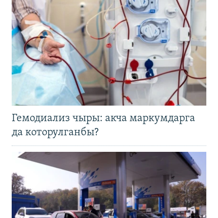
Гемодиализ чыры: акча маркумдарга
да которулганбы?