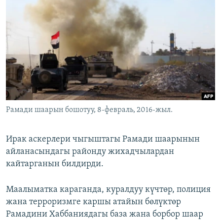
ОНЛАЙН ШЕРИНЕ
ЭЖЕ-СИҢДИЛЕР
АЗАТТЫК+
ЫҢГАЙСЫЗ СУРООЛОР
ЭЕ/АРнун бардык сайттары
Рамади шаарын бошотуу, 8-февраль, 2016-жыл.
Ирак аскерлери чыгыштагы Рамади шаарынын
айланасындагы районду жихадчылардан
кайтарганын билдирди.
Маалыматка караганда, куралдуу күчтөр, полиция
жана терроризмге каршы атайын бөлүктөр
Рамадини Хаббаниядагы база жана борбор шаар