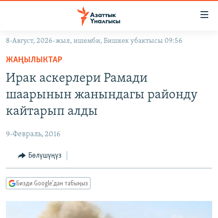
Линктер
Мазмунга
өтүңүз
8-Август, 2026-жыл, ишемби, Бишкек убактысы 09:56
Навигацияга
ЖАҢЫЛЫКТАР
өтүңүз
ЖАҢЫЛЫКТАР
КЫРГЫЗСТАН
Издөөгө
Ирак аскерлери Рамади
салыңыз
ДҮЙНӨ
КЫРГЫЗСТАН
шаарынын жанындагы районду
УКРАИНА
САЯСАТ
ДҮЙНӨ
кайтарып алды
АТАЙЫН ИЛИКТӨӨ
ЭКОНОМИКА
БОРБОР АЗИЯ
9-Февраль, 2016
ТВ ПРОГРАММАЛАР
МАДАНИЯТ
Бөлүшүңүз
ПОДКАСТ
БҮГҮН АЗАТТЫКТА
ӨЗГӨЧӨ ПИКИР
ЭКСПЕРТТЕР ТАЛДАЙТ
Бизди Google'дан табыңыз
БИЗ ЖАНА ДҮЙНӨ
Русский
ДАНИСТЕ