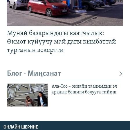
Мунай базарындагы каатчылык:
Өкмөт күйүүчү май дагы кымбаттай
турганын эскертти
Блог - Миңсанат
Ала-Тоо – онлайн таалимдин эл
аралык бешиги болууга тийиш
ОНЛАЙН ШЕРИНЕ