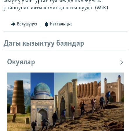
бөлүмү уюштурган бул мелдешке Жумгал
районунан алты команда катышууда. (MiK)
Бөлүшүңүз
Катталыңыз
Дагы кызыктуу баяндар
Окуялар