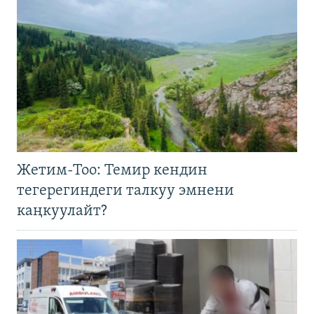
Жетим-Тоо: Темир кендин
тегерегиндеги талкуу эмнени
каңкуулайт?