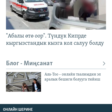
"Абалы өтө оор". Түндүк Кипрде
кыргызстандык кызга кол салуу болду
Блог - Миңсанат
Ала-Тоо – онлайн таалимдин эл
аралык бешиги болууга тийиш
ОНЛАЙН ШЕРИНЕ