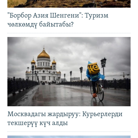
"Борбор Азия Шенгени": Туризм
чөлкөмдү байытабы?
Москвадагы жардыруу: Курьерлерди
текшерүү күч алды