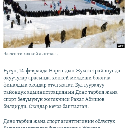
ОНЛАЙН ШЕРИНЕ
ЭЖЕ-СИҢДИЛЕР
АЗАТТЫК+
ЫҢГАЙСЫЗ СУРООЛОР
ЭЕ/АРнун бардык сайттары
Чаектеги хоккей аянтчасы
Бүгүн, 14-февралда Нарындын Жумгал районунда
окуучулар арасында хоккей мелдеши боюнча
финалдык оюндар өтүп жатат. Бул тууралуу
райондук администрациянын Дене тарбия жана
спорт бөлүмүнүн жетекчиси Рахат Абышов
билдирди. Оюндар кечээ башталган.
Дене тарбия жана спорт агенттигинин облустук