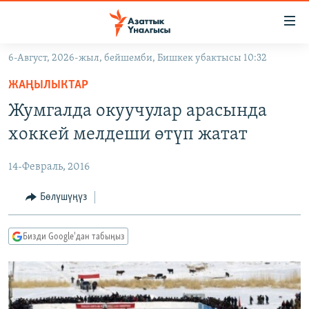
Линктер
Мазмунга
өтүңүз
6-Август, 2026-жыл, бейшемби, Бишкек убактысы 10:32
Навигацияга
ЖАҢЫЛЫКТАР
өтүңүз
ЖАҢЫЛЫКТАР
КЫРГЫЗСТАН
Издөөгө
Жумгалда окуучулар арасында
салыңыз
ДҮЙНӨ
КЫРГЫЗСТАН
хоккей мелдеши өтүп жатат
УКРАИНА
САЯСАТ
ДҮЙНӨ
14-Февраль, 2016
АТАЙЫН ИЛИКТӨӨ
ЭКОНОМИКА
БОРБОР АЗИЯ
ТВ ПРОГРАММАЛАР
Бөлүшүңүз
МАДАНИЯТ
ПОДКАСТ
БҮГҮН АЗАТТЫКТА
Бизди Google'дан табыңыз
ӨЗГӨЧӨ ПИКИР
ЭКСПЕРТТЕР ТАЛДАЙТ
БИЗ ЖАНА ДҮЙНӨ
Русский
ДАНИСТЕ