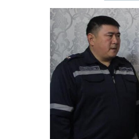
ЭЖЕ-СИҢДИЛЕР
АЗАТТЫК+
ЫҢГАЙСЫЗ СУРООЛОР