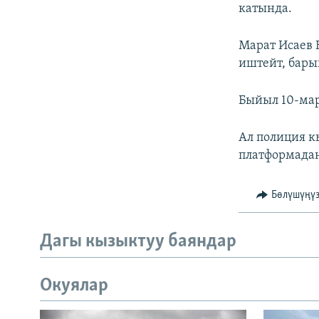
катында.
Марат Исаев 
иштейт, бары
Быйыл 10-мар
Ал полиция к
платформадан
Бөлүшүңү
Дагы кызыктуу баяндар
Окуялар