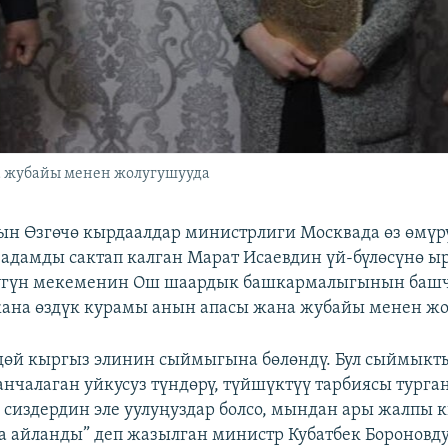
а жубайы менен жолугушууда
н Өзгөчө кырдаалдар министрлиги Москвада өз өмүрү
 адамды сактап калган Марат Исаевдин үй-бүлөсүнө ы
үгүн мекеменин Ош шаардык башкармалыгынын баш
ана өздүк курамы анын апасы жана жубайы менен жо
дөй кыргыз элинин сыймыгына бөлөндү. Бул сыймыкт
анчалаган уйкусуз түндөрү, түйшүктүү тарбиясы турган
л сиздердин эле уулуңуздар болсо, мындан ары жалпы 
а айланды” деп жазылган министр Кубатбек Боронов