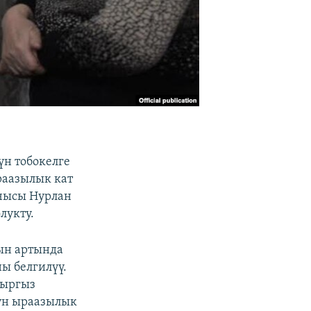
н тобокелге
раазылык кат
чысы Нурлан
лукту.
ын артында
ы белгилүү.
кыргыз
дун ыраазылык