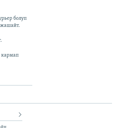
урьер болуп
 жашайт.
.
ы кармап
)
айн