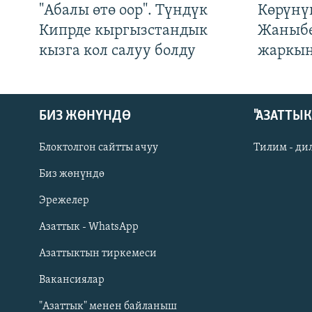
"Абалы өтө оор". Түндүк
Көрүнү
Кипрде кыргызстандык
Жаныбе
кызга кол салуу болду
жаркын
БИЗ ЖӨНҮНДӨ
"АЗАТТЫ
Блоктолгон сайтты ачуу
Тилим - ди
Биз жөнүндө
Русский
Эрежелер
Азаттык - WhatsApp
ОНЛАЙН ШЕРИНЕ
Азаттыктын тиркемеси
Вакансиялар
"Азаттык" менен байланыш