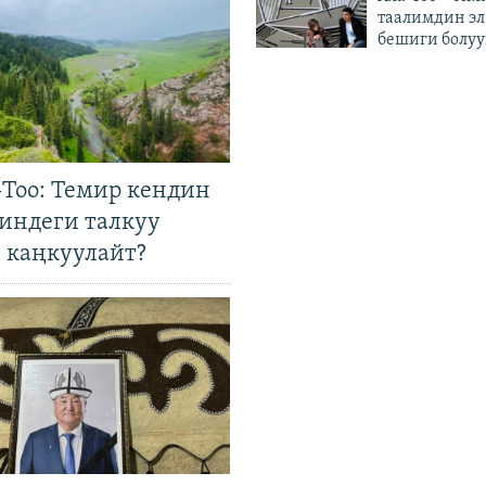
таалимдин эл
бешиги болуу
Тоо: Темир кендин
гиндеги талкуу
 каңкуулайт?