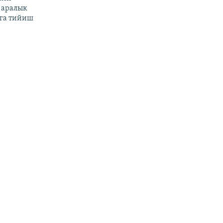
 аралык
га тийиш