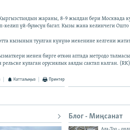
Кыргызстандын жараны, 8-9 жылдан бери Москвада к
п-келип үй-бүлөсүн багат. Кызы жана келинчеги Ошто
тта кызынын туулган күнүнө мекенине келгени жатат
ызматкери менен бирге өткөн аптада метродо талмас
 рельске кулаган орусиялык аялды сактап калган. (RK
з
Катталыңыз
Принтер
Блог - Миңсанат
Ала-Тоо – онл