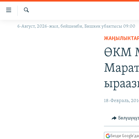
Линктер
Мазмунга
өтүңүз
Издөө
6-Август, 2026-жыл, бейшемби, Бишкек убактысы 09:00
ЖАҢЫЛЫКТАР
Навигацияга
өтүңүз
ЖАҢЫЛЫКТА
КЫРГЫЗСТАН
Издөөгө
ӨКМ М
ДҮЙНӨ
КЫРГЫЗСТАН
салыңыз
УКРАИНА
САЯСАТ
ДҮЙНӨ
Марат
АТАЙЫН ИЛИКТӨӨ
ЭКОНОМИКА
БОРБОР АЗИЯ
ырааз
ТВ ПРОГРАММАЛАР
МАДАНИЯТ
ПОДКАСТ
БҮГҮН АЗАТТЫКТА
18-Февраль, 201
ӨЗГӨЧӨ ПИКИР
ЭКСПЕРТТЕР ТАЛДАЙТ
БИЗ ЖАНА ДҮЙНӨ
Бөлүшүңү
ДАНИСТЕ
Бизди Google'д