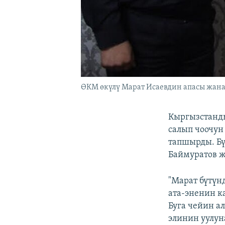
ӨКМ өкүлү Марат Исаевдин апасы жан
Кыргызстанды
салып чоочун
тапшырды. Б
Баймуратов ж
"Марат бүтүн
ата-эненин к
Буга чейин а
элинин уулун