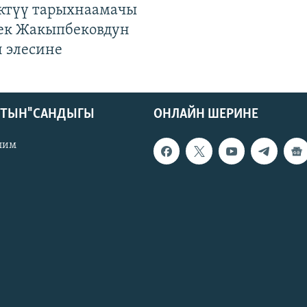
ктүү тарыхнаамачы
к Жакыпбековдун
 элесине
КТЫН" САНДЫГЫ
ОНЛАЙН ШЕРИНЕ
лим