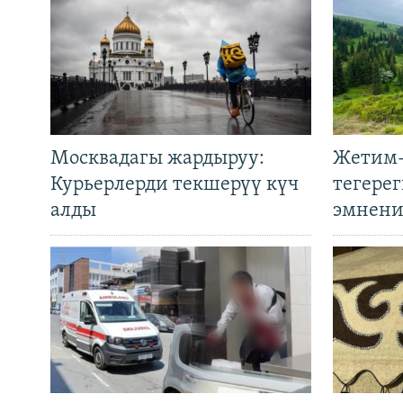
Москвадагы жардыруу:
Жетим-
Курьерлерди текшерүү күч
тегере
алды
эмнени