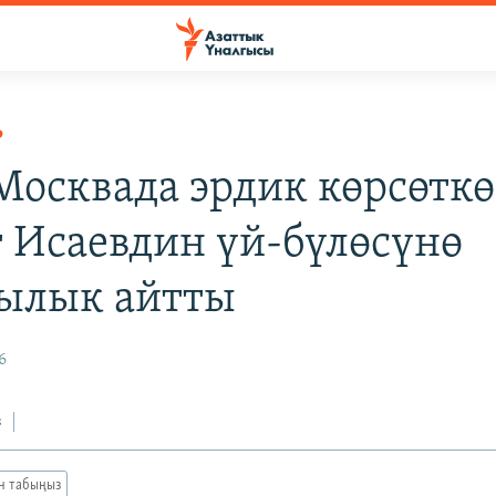
Р
осквада эрдик көрсөтк
 Исаевдин үй-бүлөсүнө
ылык айтты
6
з
ан табыңыз