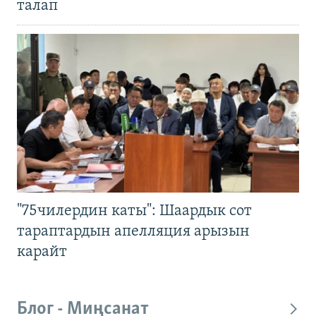
талап
"75чилердин каты": Шаардык сот
тараптардын апелляция арызын
карайт
Блог - Миңсанат