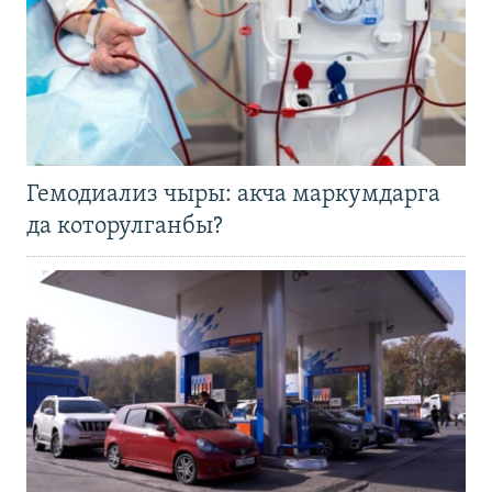
Гемодиализ чыры: акча маркумдарга
да которулганбы?