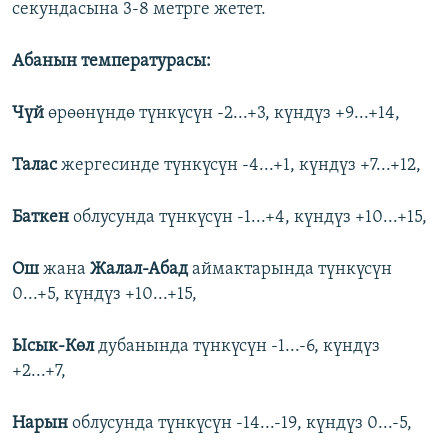
секундасына 3-8 метрге жетет.
ОНЛАЙН ШЕРИНЕ
ЭЖЕ-СИҢДИЛЕР
АЗАТТЫК+
Абанын температурасы:
ЫҢГАЙСЫЗ СУРООЛОР
Чүй
өрөөнүндө түнкүсүн -2...+3, күндүз +9...+14,
ЭЕ/АРнун бардык сайттары
Талас
жергесинде түнкүсүн -4...+1, күндүз +7...+12,
Баткен
облусунда түнкүсүн -1...+4, күндүз +10...+15,
Ош
жана
Жалал-Абад
аймактарында түнкүсүн
0...+5, күндүз +10...+15,
Ысык-Көл
дубанында түнкүсүн -1...-6, күндүз
+2...+7,
Нарын
облусунда түнкүсүн -14...-19, күндүз 0...-5,