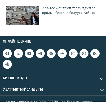
Ала-Тоо – онлайн таалимдин эл
аралык бешиги болууга тийиш
ОНЛАЙН ШЕРИНЕ
БИЗ ЖӨНҮНДӨ
"АЗАТТЫКТЫН" САНДЫГЫ
Азаттык үналгысы © 2026 RFE/RL, Inc. Бардык укуктар