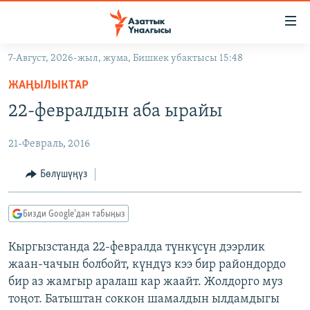
Линктер
Мазмунга
өтүңүз
7-Август, 2026-жыл, жума, Бишкек убактысы 15:48
Навигацияга
ЖАҢЫЛЫКТАР
өтүңүз
ЖАҢЫЛЫКТАР
КЫРГЫЗСТАН
Издөөгө
22-февралдын аба ырайы
салыңыз
ДҮЙНӨ
КЫРГЫЗСТАН
21-Февраль, 2016
УКРАИНА
САЯСАТ
ДҮЙНӨ
АТАЙЫН ИЛИКТӨӨ
ЭКОНОМИКА
БОРБОР АЗИЯ
Бөлүшүңүз
ТВ ПРОГРАММАЛАР
МАДАНИЯТ
Бизди Google'дан табыңыз
ПОДКАСТ
БҮГҮН АЗАТТЫКТА
Кыргызстанда 22-февралда түнкүсүн дээрлик
ӨЗГӨЧӨ ПИКИР
ЭКСПЕРТТЕР ТАЛДАЙТ
жаан-чачын болбойт, күндүз кээ бир райондордо
БИЗ ЖАНА ДҮЙНӨ
бир аз жамгыр аралаш кар жаайт. Жолдорго муз
Русский
тоңот. Батыштан соккон шамалдын ылдамдыгы
ДАНИСТЕ