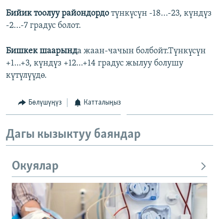
Бийик тоолуу райондордо
түнкүсүн -18...-23, күндүз
-2...-7 градус болот.
Бишкек шаарынд
а жаан-чачын болбойт.Түнкүсүн
+1…+3, күндүз +12…+14 градус жылуу болушу
күтүлүүдө.
Бөлүшүңүз
Катталыңыз
Дагы кызыктуу баяндар
Окуялар