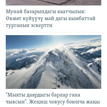
Мунай базарындагы каатчылык:
Өкмөт күйүүчү май дагы кымбаттай
турганын эскертти
"Мыкты даярдыгы барлар гана
чыксын". Жеңиш чокусу боюнча жаңы