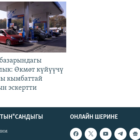
базарындагы
лык: Өкмөт күйүүчү
гы кымбаттай
ын эскертти
КТЫН" САНДЫГЫ
ОНЛАЙН ШЕРИНЕ
лим