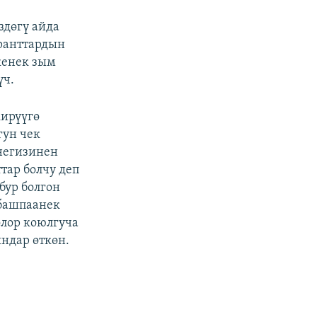
здөгү айда
гранттардын
кенек зым
үч.
кирүүгө
гун чек
негизинен
тар болчу деп
ур болгон
 башпаанек
олор коюлгуча
ндар өткөн.