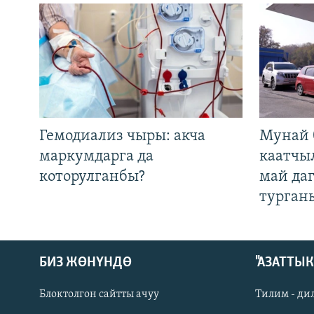
Гемодиализ чыры: акча
Мунай 
маркумдарга да
каатчы
которулганбы?
май да
турган
БИЗ ЖӨНҮНДӨ
"АЗАТТЫ
Блоктолгон сайтты ачуу
Тилим - ди