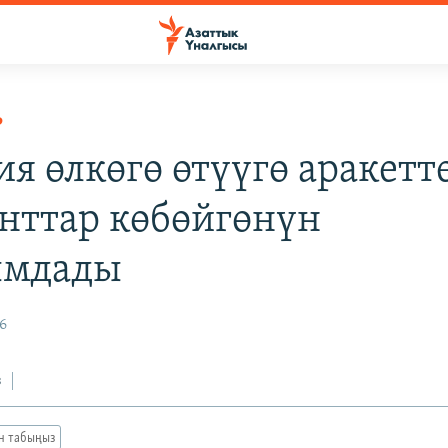
Р
ия өлкөгө өтүүгө аракетт
нттар көбөйгөнүн
ымдады
6
з
ан табыңыз