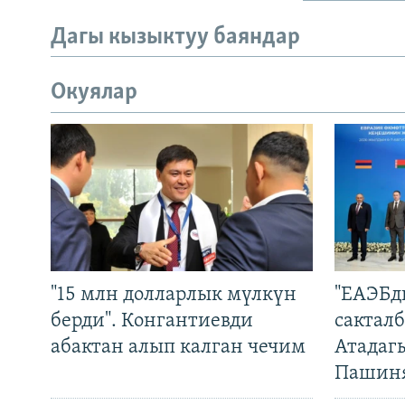
Дагы кызыктуу баяндар
Окуялар
"15 млн долларлык мүлкүн
"ЕАЭБд
берди". Конгантиевди
сакталб
абактан алып калган чечим
Атадаг
Пашин