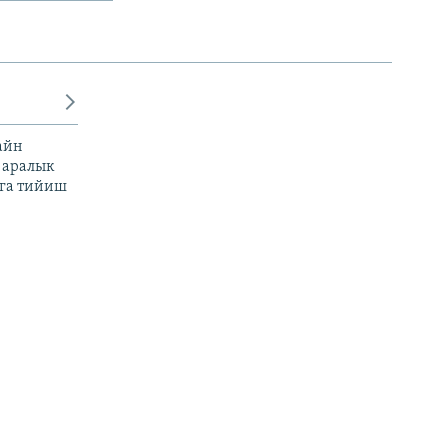
айн
 аралык
га тийиш