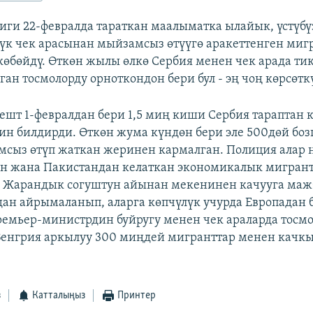
иги 22-февралда тараткан маалыматка ылайык, үстүбү
үк чек арасынан мыйзамсыз өтүүгө аракеттенген ми
көбөйдү. Өткөн жылы өлкө Сербия менен чек арада ти
ан тосмолорду орноткондон бери бул - эң чоң көрсөтк
ешт 1-февралдан бери 1,5 миң киши Сербия тараптан 
ин билдирди. Өткөн жума күндөн бери эле 500дөй боз
сыз өтүп жаткан жеринен кармалган. Полиция алар 
н жана Пакистандан келаткан экономикалык мигрант
 Жарандык согуштун айынан мекенинен качууга мажб
ан айрымаланып, аларга көпчүлүк учурда Европадан
ремьер-министрдин буйругу менен чек араларда тосм
енгрия аркылуу 300 миңдей мигранттар менен качкы
з
Катталыңыз
Принтер