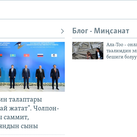
Блог - Миңсанат
Ала-Тоо – онл
таалимдин эл
бешиги болуу
ин талаптары
ай жатат". Чолпон-
ы саммит,
яндын сыны