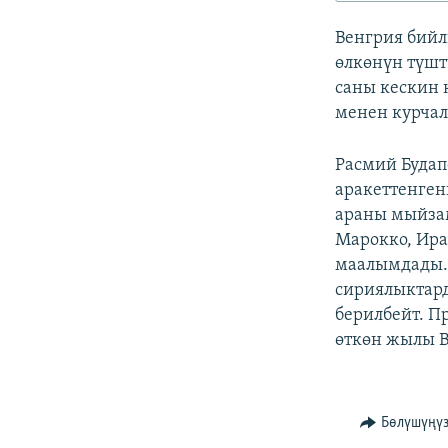
ЭЖЕ-СИҢДИЛЕР
Венгрия бийл
АЗАТТЫК+
өлкөнүн түшт
ЫҢГАЙСЫЗ СУРООЛОР
саны кескин 
менен курчалг
Расмий Будап
аракеттенген
араны мыйзам
Марокко, Ира
маалымдады.
сириялыктард
берилбейт. П
өткөн жылы В
Бөлүшүңү