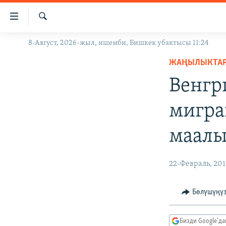
Линктер
Мазмунга
өтүңүз
Издөө
8-Август, 2026-жыл, ишемби, Бишкек убактысы 11:24
ЖАҢЫЛЫКТАР
Навигацияга
өтүңүз
ЖАҢЫЛЫКТА
КЫРГЫЗСТАН
Издөөгө
Венгр
ДҮЙНӨ
КЫРГЫЗСТАН
салыңыз
УКРАИНА
САЯСАТ
ДҮЙНӨ
мигра
АТАЙЫН ИЛИКТӨӨ
ЭКОНОМИКА
БОРБОР АЗИЯ
маал
ТВ ПРОГРАММАЛАР
МАДАНИЯТ
ПОДКАСТ
БҮГҮН АЗАТТЫКТА
22-Февраль, 201
ӨЗГӨЧӨ ПИКИР
ЭКСПЕРТТЕР ТАЛДАЙТ
БИЗ ЖАНА ДҮЙНӨ
Бөлүшүңү
ДАНИСТЕ
Бизди Google'д