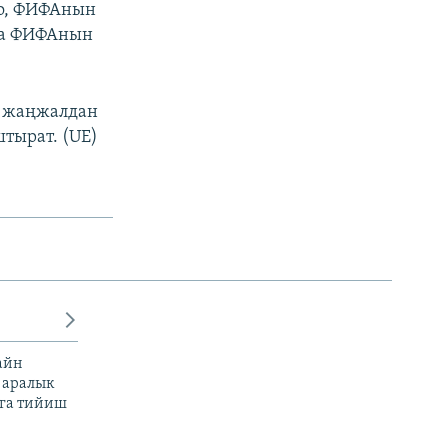
о, ФИФАнын
рда ФИФАнын
к жаңжалдан
штырат. (UE)
айн
 аралык
га тийиш