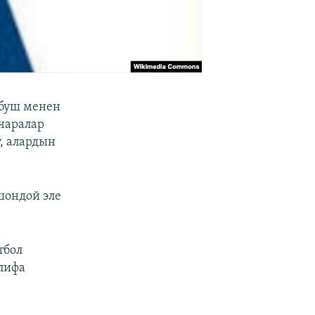
буш менен
чаралар
, алардын
шондой эле
тбол
лифа