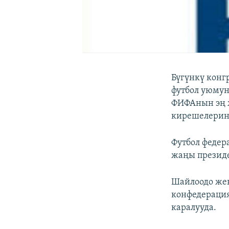
Бүгүнкү кон
футбол уюмун
ФИФАнын эң ж
кирешелерин
Футбол федер
жаңы презид
Шайлоодо жең
конфедераци
каралууда.