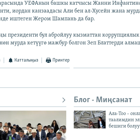
 арасында УЕФАнын башкы катчысы Жанни Инфантин
нти, иордан канзаадасы Али бен ал-Хусейн жана му
нде иштеген Жером Шампань да бар.
ы президенти бул абройлуу кызматтан коррупциялы
нөн мурда кетүүгө мажбур болгон Зеп Блаттерди алма
з
Катталыңыз
Принтер
Блог - Миңсанат
Ала-Тоо – онл
таалимдин эл
бешиги болуу