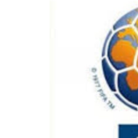
ЭЖЕ-СИҢДИЛЕР
АЗАТТЫК+
ЫҢГАЙСЫЗ СУРООЛОР