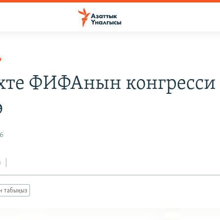
Р
тe ФИФАнын конгресси
ө
6
з
ан табыңыз