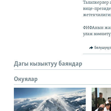
Талапкерлер
вице-президе
жетекчилиги
ФИФАнын жаң
улам мөөнөтү
Бөлүшүңү
Дагы кызыктуу баяндар
Окуялар