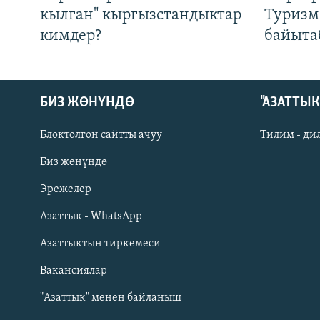
кылган" кыргызстандыктар
Туризм
кимдер?
байыта
БИЗ ЖӨНҮНДӨ
"АЗАТТЫ
Блоктолгон сайтты ачуу
Тилим - ди
Биз жөнүндө
Русский
Эрежелер
Азаттык - WhatsApp
ОНЛАЙН ШЕРИНЕ
Азаттыктын тиркемеси
Вакансиялар
"Азаттык" менен байланыш
ЭЕ/АРнун бардык сайттары