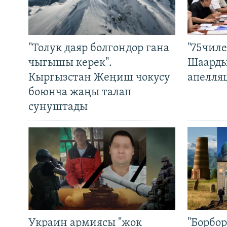
"Толук даяр болгондор гана
"75чиле
чыгышы керек".
Шаарды
Кыргызстан Жеңиш чокусу
апелля
боюнча жаңы талап
сунуштады
Украин армиясы "жок
"Борбо