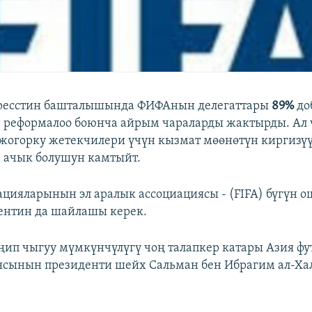
гресстин башталышында ФИФАнын делегаттары
89%
до
 реформалоо боюнча айрым чараларды жактырды. Ал 
огорку жетекчилери үчүн кызмат мөөнөтүн киргизүү
 ачык болушун камтыйт.
ацияларынын эл аралык ассоциациясы - (FIFA) бүгүн о
ентин да шайлашы керек.
ип чыгуу мүмкүнчүлүгү чоң талапкер катары Азия фу
ясынын президенти шейх Сальман бен Ибрагим ал-Ха