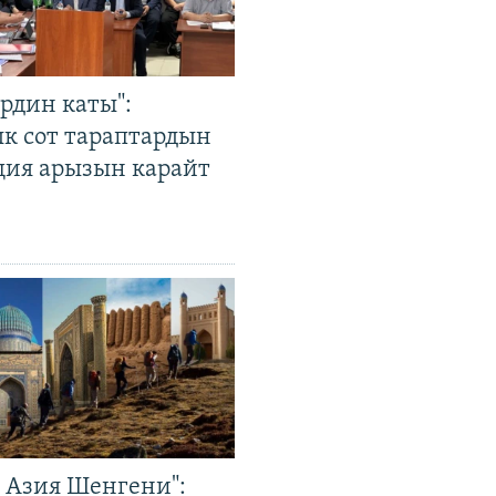
рдин каты":
к сот тараптардын
ция арызын карайт
р Азия Шенгени":