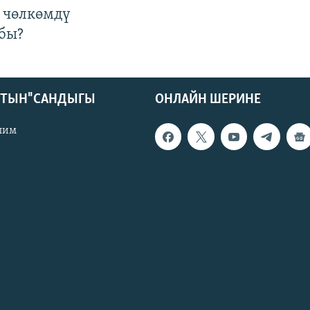
 чөлкөмдү
бы?
КТЫН" САНДЫГЫ
ОНЛАЙН ШЕРИНЕ
лим