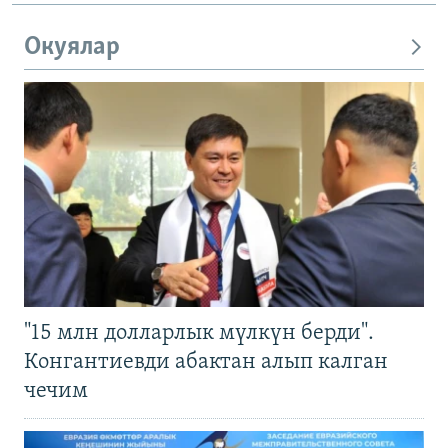
Окуялар
"15 млн долларлык мүлкүн берди".
Конгантиевди абактан алып калган
чечим