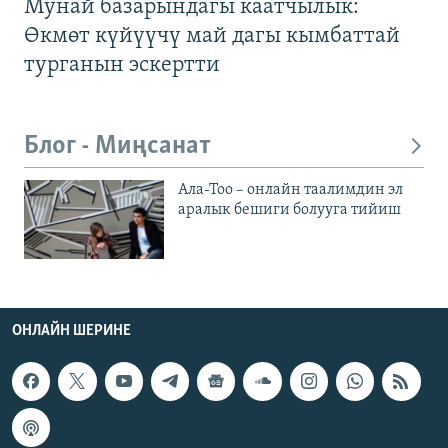
Мунай базарындагы каатчылык:
Өкмөт күйүүчү май дагы кымбаттай
турганын эскертти
Блог - Миңсанат
Ала-Тоо – онлайн таалимдин эл
аралык бешиги болууга тийиш
ОНЛАЙН ШЕРИНЕ