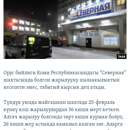
ОНЛАЙН ШЕРИНЕ
ЭЖЕ-СИҢДИЛЕР
АЗАТТЫК+
ЫҢГАЙСЫЗ СУРООЛОР
ЭЕ/АРнун бардык сайттары
Орус бийлиги Коми Республикасындагы “Северная”
шахтасында болгон жарылууну шалаакылыктын
кесепети эмес, табигый кырсык деп атады.
Түндүк уюлда жайгашкан шахтада 25-февраль
күнкү кош жарылуулардан 36 киши мерт кеткен.
Алгач жарылуу болгондо төрт киши курман болуп,
26 киши жер астында камалып калган эле. Аларга