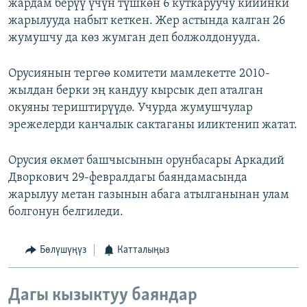
жардам берүү үчүн түшкөн 6 куткаруучу кийинки
жарылууда набыт кеткен. Жер астында калган 26
жумушчу да көз жумган деп болжолдонууда.
Орусиянын тергөө комитети мамлекетте 2010-
жылдан берки эң кандуу кырсык деп аталган
окуяны териштирүүдө. Учурда жумушчулар
эрежелерди канчалык сактаганы иликтенип жатат.
Орусия өкмөт башчысынын орунбасары Аркадий
Дворкович 29-февралдагы баяндамасында
жарылуу метан газынын абага атылганынан улам
болгонун белгиледи.
Бөлүшүңүз
Катталыңыз
Дагы кызыктуу баяндар