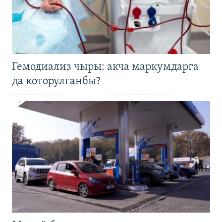
Гемодиализ чыры: акча маркумдарга
да которулганбы?