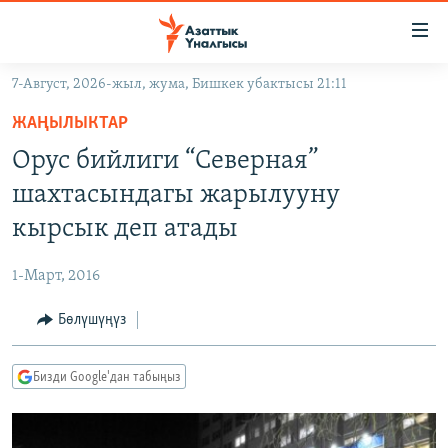
Линктер
Мазмунга
өтүңүз
7-Август, 2026-жыл, жума, Бишкек убактысы 21:11
Навигацияга
ЖАҢЫЛЫКТАР
өтүңүз
ЖАҢЫЛЫКТАР
КЫРГЫЗСТАН
Издөөгө
Орус бийлиги “Северная”
салыңыз
ДҮЙНӨ
КЫРГЫЗСТАН
шахтасындагы жарылууну
УКРАИНА
САЯСАТ
ДҮЙНӨ
кырсык деп атады
АТАЙЫН ИЛИКТӨӨ
ЭКОНОМИКА
БОРБОР АЗИЯ
1-Март, 2016
ТВ ПРОГРАММАЛАР
МАДАНИЯТ
Бөлүшүңүз
ПОДКАСТ
БҮГҮН АЗАТТЫКТА
ӨЗГӨЧӨ ПИКИР
ЭКСПЕРТТЕР ТАЛДАЙТ
Бизди Google'дан табыңыз
БИЗ ЖАНА ДҮЙНӨ
Русский
ДАНИСТЕ