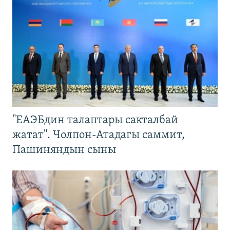
"ЕАЭБдин талаптары сакталбай
жатат". Чолпон-Атадагы саммит,
Пашиняндын сыны