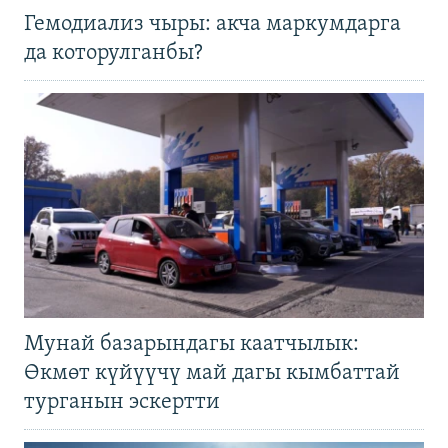
Гемодиализ чыры: акча маркумдарга
да которулганбы?
Мунай базарындагы каатчылык:
Өкмөт күйүүчү май дагы кымбаттай
турганын эскертти