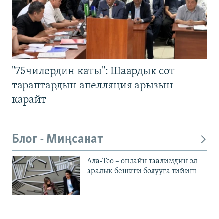
"75чилердин каты": Шаардык сот
тараптардын апелляция арызын
карайт
Блог - Миңсанат
Ала-Тоо – онлайн таалимдин эл
аралык бешиги болууга тийиш