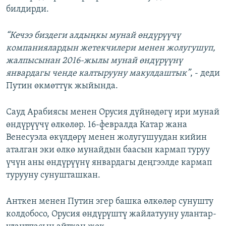
билдирди.
ОНЛАЙН ШЕРИНЕ
ЭЖЕ-СИҢДИЛЕР
АЗАТТЫК+
“Кечээ биздеги алдыңкы мунай өндүрүүчү
ЫҢГАЙСЫЗ СУРООЛОР
компаниялардын жетекчилери менен жолугушуп,
жалпысынан 2016-жылы мунай өндүрүүнү
январдагы ченде калтырууну макулдаштык”
, - деди
ЭЕ/АРнун бардык сайттары
Путин өкмөттүк жыйында.
Сауд Арабиясы менен Орусия дүйнөдөгү ири мунай
өндүрүүчү өлкөлөр. 16-февралда Катар жана
Венесуэла өкүлдөрү менен жолугушуудан кийин
аталган эки өлкө мунайдын баасын кармап туруу
үчүн аны өндүрүүнү январдагы деңгээлде кармап
турууну сунушташкан.
Анткен менен Путин эгер башка өлкөлөр сунушту
колдобосо, Орусия өндүрүштү жайлатууну улантар-