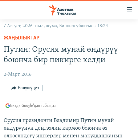
Линктер
Мазмунга
өтүңүз
7-Август, 2026-жыл, жума, Бишкек убактысы 18:24
Навигацияга
ЖАҢЫЛЫКТАР
өтүңүз
ЖАҢЫЛЫКТАР
КЫРГЫЗСТАН
Издөөгө
Путин: Орусия мунай өндүрүү
салыңыз
ДҮЙНӨ
КЫРГЫЗСТАН
боюнча бир пикирге келди
УКРАИНА
САЯСАТ
ДҮЙНӨ
2-Март, 2016
АТАЙЫН ИЛИКТӨӨ
ЭКОНОМИКА
БОРБОР АЗИЯ
ТВ ПРОГРАММАЛАР
Бөлүшүңүз
МАДАНИЯТ
ПОДКАСТ
БҮГҮН АЗАТТЫКТА
Бизди Google'дан табыңыз
ӨЗГӨЧӨ ПИКИР
ЭКСПЕРТТЕР ТАЛДАЙТ
Орусия президенти Владимир Путин мунай
БИЗ ЖАНА ДҮЙНӨ
Русский
өндүрүүнүн деңгээлин кармоо боюнча өз
ДАНИСТЕ
өлкөсүндөгү ишкерлер менен макулдашканын