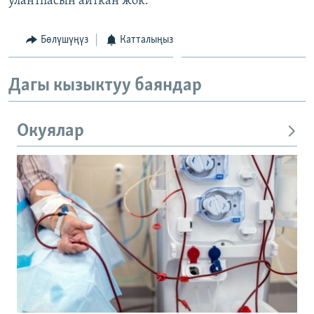
улантпасын айткан жок.
Бөлүшүңүз
Катталыңыз
Дагы кызыктуу баяндар
Окуялар