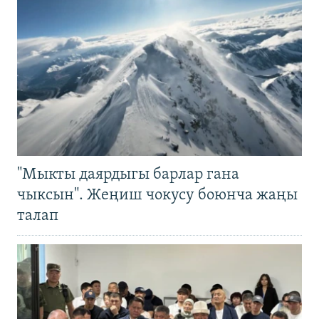
"Мыкты даярдыгы барлар гана
чыксын". Жеңиш чокусу боюнча жаңы
талап