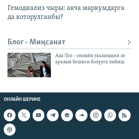
Гемодиализ чыры: акча маркумдарга
да которулганбы?
Блог - Миңсанат
Ала-Тоо – онлайн таалимдин эл
аралык бешиги болууга тийиш
ОНЛАЙН ШЕРИНЕ