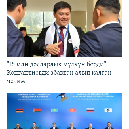
"15 млн долларлык мүлкүн берди".
Конгантиевди абактан алып калган
чечим