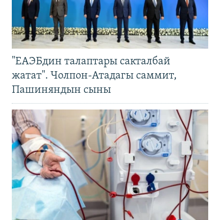
"ЕАЭБдин талаптары сакталбай
жатат". Чолпон-Атадагы саммит,
Пашиняндын сыны