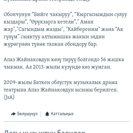
Обончунун “Бийге чакыруу”, “Кыргызымдын сулуу
кыздары”, “Өрүкзарга кетели”," Аман
жар","Сагындым жазды", "Кайбереним" жана “Ак
гүлүм” сыяктуу алтымышка жакын элдин
жүрөгүнөн түнөк тапкан обондору бар.
Апаз Жайнаковдун көзү тирүү болгондо 56 жашка
чыкмак. Ал 2013-жылы күзүндө көз жумган.
2009-жылы Баткен облустук музыкалык драма
театрына Апаз Жайнаковдун ысымы берилген.
(JsA)
Бөлүшүңүз
Катталыңыз