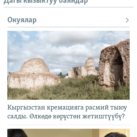
Дагы кызыктуу баяндар
Окуялар
Кыргызстан кремацияга расмий тыюу
салды. Өлкөдө көрүстөн жетиштүүбү?