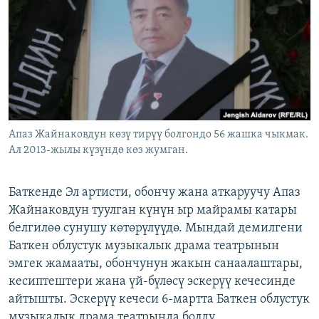
ОНЛАЙН ШЕРИНЕ
ЭЖЕ-СИҢДИЛЕР
АЗАТТЫК+
ЫҢГАЙСЫЗ СУРООЛОР
ЭЕ/АРнун бардык сайттары
Апаз Жайнаковдун көзү тирүү болгондо 56 жашка чыкмак.
Ал 2013-жылы күзүндө көз жумган.
Баткенде Эл артисти, обончу жана аткаруучу Апаз
Жайнаковдун туулган күнүн ыр майрамы катары
белгилөө сунушу көтөрүлүүдө. Мындай демилгени
Баткен облустук музыкалык драма театрынын
эмгек жамааты, обончунун жакын санаалаштары,
кесиптештери жана үй-бүлөсү эскерүү кечесинде
айтышты. Эскерүү кечеси 6-мартта Баткен облустук
музыкалык драма театрында болду.