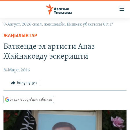
Линктер
Мазмунга
өтүңүз
9-Август, 2026-жыл, жекшемби, Бишкек убактысы 00:17
Навигацияга
ЖАҢЫЛЫКТАР
өтүңүз
ЖАҢЫЛЫКТАР
КЫРГЫЗСТАН
Издөөгө
Баткенде эл артисти Апаз
салыңыз
ДҮЙНӨ
КЫРГЫЗСТАН
Жайнаковду эскеришти
УКРАИНА
САЯСАТ
ДҮЙНӨ
8-Март, 2016
АТАЙЫН ИЛИКТӨӨ
ЭКОНОМИКА
БОРБОР АЗИЯ
ТВ ПРОГРАММАЛАР
Бөлүшүңүз
МАДАНИЯТ
ПОДКАСТ
БҮГҮН АЗАТТЫКТА
Бизди Google'дан табыңыз
ӨЗГӨЧӨ ПИКИР
ЭКСПЕРТТЕР ТАЛДАЙТ
БИЗ ЖАНА ДҮЙНӨ
Русский
ДАНИСТЕ