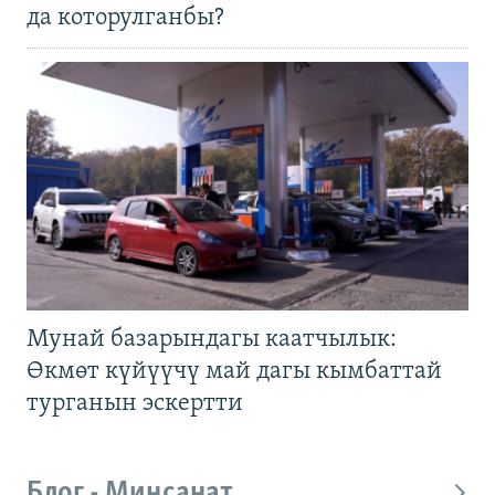
да которулганбы?
Мунай базарындагы каатчылык:
Өкмөт күйүүчү май дагы кымбаттай
турганын эскертти
Блог - Миңсанат