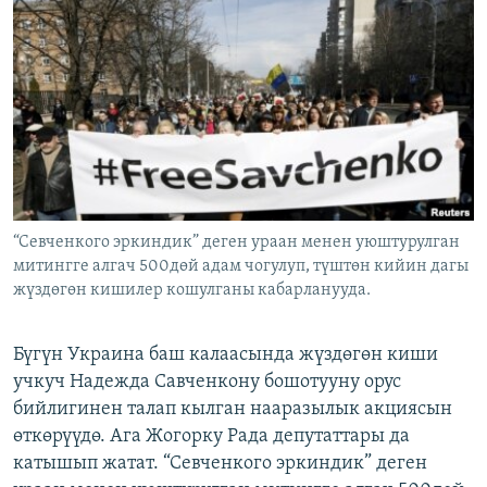
ОНЛАЙН ШЕРИНЕ
ЭЖЕ-СИҢДИЛЕР
АЗАТТЫК+
ЫҢГАЙСЫЗ СУРООЛОР
ЭЕ/АРнун бардык сайттары
“Севченкого эркиндик” деген ураан менен уюштурулган
митингге алгач 500дөй адам чогулуп, түштөн кийин дагы
жүздөгөн кишилер кошулганы кабарланууда.
Бүгүн Украина баш калаасында жүздөгөн киши
учкуч Надежда Савченкону бошотууну орус
бийлигинен талап кылган нааразылык акциясын
өткөрүүдө. Ага Жогорку Рада депутаттары да
катышып жатат. “Севченкого эркиндик” деген