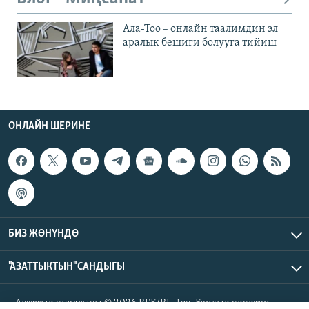
Ала-Тоо – онлайн таалимдин эл
аралык бешиги болууга тийиш
ОНЛАЙН ШЕРИНЕ
БИЗ ЖӨНҮНДӨ
"АЗАТТЫКТЫН" САНДЫГЫ
Азаттык үналгысы © 2026 RFE/RL, Inc. Бардык укуктар