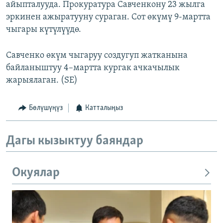
айыпталууда. Прокуратура Савченкону 23 жылга
эркинен ажыратууну сураган. Сот өкүмү 9-мартта
чыгары күтүлүүдө.
Савченко өкүм чыгаруу создугуп жатканына
байланыштуу 4–мартта кургак ачкачылык
жарыялаган. (SE)
Бөлүшүңүз
Катталыңыз
Дагы кызыктуу баяндар
Окуялар