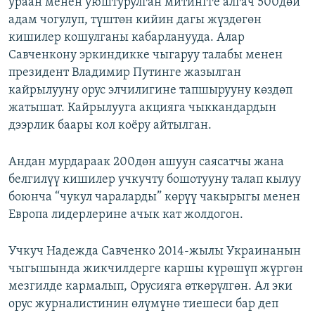
ураан менен уюштурулган митингге алгач 500дөй
адам чогулуп, түштөн кийин дагы жүздөгөн
кишилер кошулганы кабарланууда. Алар
Савченкону эркиндикке чыгаруу талабы менен
президент Владимир Путинге жазылган
кайрылууну орус элчилигине тапшырууну көздөп
жатышат. Кайрылууга акцияга чыккандардын
дээрлик баары кол коёру айтылган.
Андан мурдараак 200дөн ашуун саясатчы жана
белгилүү кишилер учкучту бошотууну талап кылуу
боюнча “чукул чараларды” көрүү чакырыгы менен
Европа лидерлерине ачык кат жолдогон.
Учкуч Надежда Савченко 2014-жылы Украинанын
чыгышында жикчилдерге каршы күрөшүп жүргөн
мезгилде кармалып, Орусияга өткөрүлгөн. Ал эки
орус журналистинин өлүмүнө тиешеси бар деп