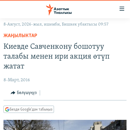
Линктер
Мазмунга
өтүңүз
8-Август, 2026-жыл, ишемби, Бишкек убактысы 09:57
Навигацияга
ЖАҢЫЛЫКТАР
өтүңүз
ЖАҢЫЛЫКТАР
КЫРГЫЗСТАН
Издөөгө
Киевде Савченкону бошотуу
салыңыз
ДҮЙНӨ
КЫРГЫЗСТАН
талабы менен ири акция өтүп
УКРАИНА
САЯСАТ
ДҮЙНӨ
жатат
АТАЙЫН ИЛИКТӨӨ
ЭКОНОМИКА
БОРБОР АЗИЯ
8-Март, 2016
ТВ ПРОГРАММАЛАР
МАДАНИЯТ
Бөлүшүңүз
ПОДКАСТ
БҮГҮН АЗАТТЫКТА
ӨЗГӨЧӨ ПИКИР
ЭКСПЕРТТЕР ТАЛДАЙТ
Бизди Google'дан табыңыз
БИЗ ЖАНА ДҮЙНӨ
Русский
ДАНИСТЕ