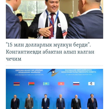
"15 млн долларлык мүлкүн берди".
Конгантиевди абактан алып калган
чечим