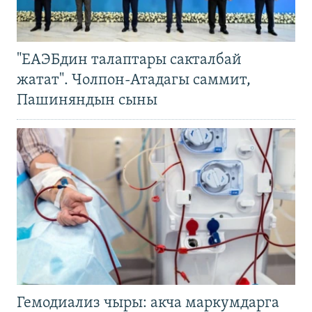
"ЕАЭБдин талаптары сакталбай
жатат". Чолпон-Атадагы саммит,
Пашиняндын сыны
Гемодиализ чыры: акча маркумдарга