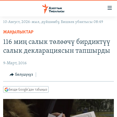
Линктер
Мазмунга
өтүңүз
10-Август, 2026-жыл, дүйшөмбү, Бишкек убактысы 08:49
Навигацияга
ЖАҢЫЛЫКТАР
өтүңүз
ЖАҢЫЛЫКТАР
КЫРГЫЗСТАН
Издөөгө
116 миң салык төлөөчү бирдиктүү
салыңыз
ДҮЙНӨ
КЫРГЫЗСТАН
салык декларациясын тапшырды
УКРАИНА
САЯСАТ
ДҮЙНӨ
9-Март, 2016
АТАЙЫН ИЛИКТӨӨ
ЭКОНОМИКА
БОРБОР АЗИЯ
ТВ ПРОГРАММАЛАР
Бөлүшүңүз
МАДАНИЯТ
ПОДКАСТ
БҮГҮН АЗАТТЫКТА
Бизди Google'дан табыңыз
ӨЗГӨЧӨ ПИКИР
ЭКСПЕРТТЕР ТАЛДАЙТ
БИЗ ЖАНА ДҮЙНӨ
Русский
ДАНИСТЕ