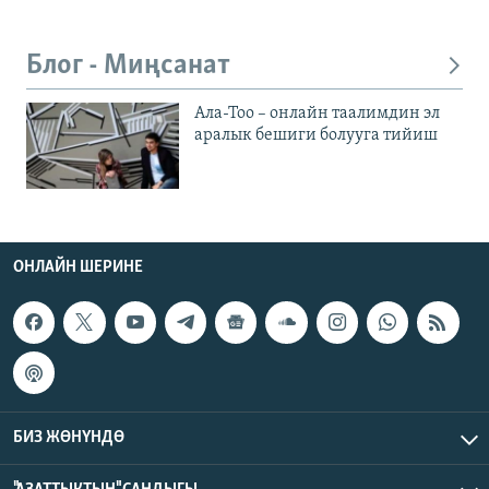
Блог - Миңсанат
Ала-Тоо – онлайн таалимдин эл
аралык бешиги болууга тийиш
ОНЛАЙН ШЕРИНЕ
БИЗ ЖӨНҮНДӨ