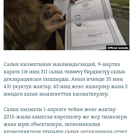
ОНЛАЙН ШЕРИНЕ
ЭЖЕ-СИҢДИЛЕР
АЗАТТЫК+
ЫҢГАЙСЫЗ СУРООЛОР
ЭЕ/АРнун бардык сайттары
Салык кызматынан маалымдагандай, 9-мартка
карата 116 миң 311 салык төлөөчү бирдиктүү салык
декларациясын тапшырды. Анын ичинде 35 миң
431 укуктук жактар, 45 миң жеке ишкерлер жана 5
миңден ашык мамлекеттик кызматкерлер.
Салык кызматы 1-апрелге чейин жеке жактар
2015-жылы алынган кирешелер же жер тилкелери
жана мүлк объектилери, экономикалык
ишмердиктери тууралуу салык органдарына отчет