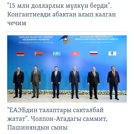
"15 млн долларлык мүлкүн берди".
Конгантиевди абактан алып калган
чечим
"ЕАЭБдин талаптары сакталбай
жатат". Чолпон-Атадагы саммит,
Пашиняндын сыны