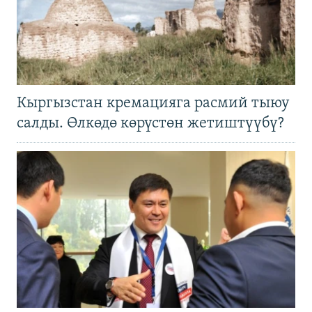
Кыргызстан кремацияга расмий тыюу
салды. Өлкөдө көрүстөн жетиштүүбү?