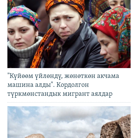
"Күйөөм үйлөндү, жөнөткөн акчама
машина алды". Кордолгон
түркмөнстандык мигрант аялдар