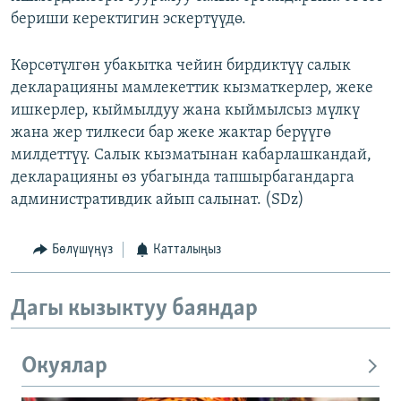
бериши керектигин эскертүүдө.
Көрсөтүлгөн убакытка чейин бирдиктүү салык
декларацияны мамлекеттик кызматкерлер, жеке
ишкерлер, кыймылдуу жана кыймылсыз мүлкү
жана жер тилкеси бар жеке жактар берүүгө
милдеттүү. Салык кызматынан кабарлашкандай,
декларацияны өз убагында тапшырбагандарга
административдик айып салынат. (SDz)
Бөлүшүңүз
Катталыңыз
Дагы кызыктуу баяндар
Окуялар