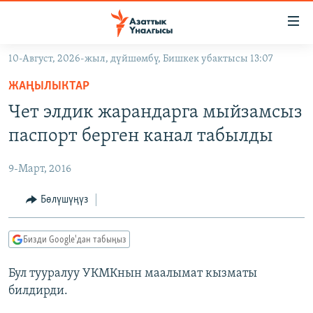
Линктер
Мазмунга
өтүңүз
10-Август, 2026-жыл, дүйшөмбү, Бишкек убактысы 13:07
Навигацияга
ЖАҢЫЛЫКТАР
өтүңүз
ЖАҢЫЛЫКТАР
КЫРГЫЗСТАН
Издөөгө
Чет элдик жарандарга мыйзамсыз
салыңыз
ДҮЙНӨ
КЫРГЫЗСТАН
паспорт берген канал табылды
УКРАИНА
САЯСАТ
ДҮЙНӨ
9-Март, 2016
АТАЙЫН ИЛИКТӨӨ
ЭКОНОМИКА
БОРБОР АЗИЯ
ТВ ПРОГРАММАЛАР
Бөлүшүңүз
МАДАНИЯТ
ПОДКАСТ
БҮГҮН АЗАТТЫКТА
Бизди Google'дан табыңыз
ӨЗГӨЧӨ ПИКИР
ЭКСПЕРТТЕР ТАЛДАЙТ
Бул тууралуу УКМКнын маалымат кызматы
БИЗ ЖАНА ДҮЙНӨ
Русский
билдирди.
ДАНИСТЕ