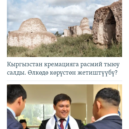
Кыргызстан кремацияга расмий тыюу
салды. Өлкөдө көрүстөн жетиштүүбү?