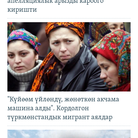
апелляциялык арызды кароого
киришти
"Күйөөм үйлөндү, жөнөткөн акчама
машина алды". Кордолгон
түркмөнстандык мигрант аялдар