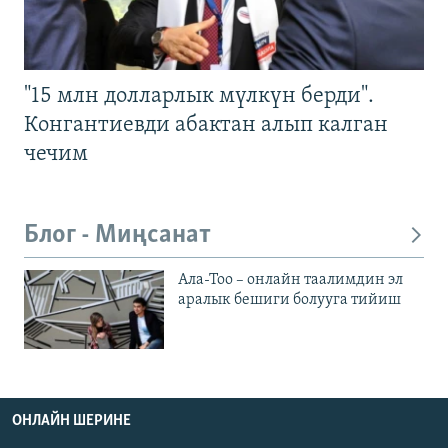
"15 млн долларлык мүлкүн берди".
Конгантиевди абактан алып калган
чечим
Блог - Миңсанат
Ала-Тоо – онлайн таалимдин эл
аралык бешиги болууга тийиш
ОНЛАЙН ШЕРИНЕ