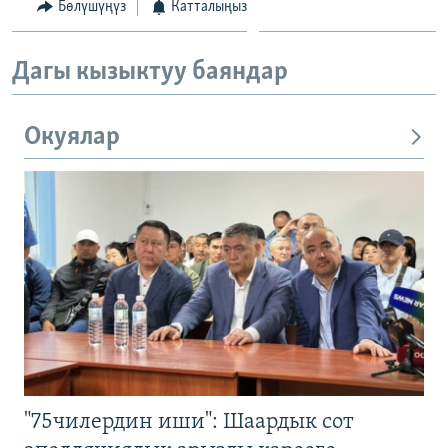
Бөлүшүңүз
Катталыңыз
Дагы кызыктуу баяндар
Окуялар
"75чилердин иши": Шаардык сот