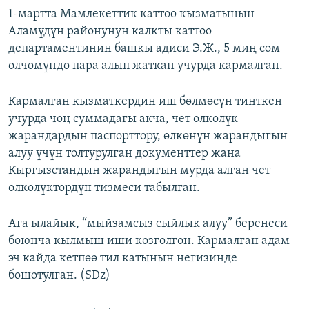
ОНЛАЙН ШЕРИНЕ
1-мартта Мамлекеттик каттоо кызматынын
ЭЖЕ-СИҢДИЛЕР
Аламүдүн районунун калкты каттоо
АЗАТТЫК+
департаментинин башкы адиси Э.Ж., 5 миң сом
ЫҢГАЙСЫЗ СУРООЛОР
өлчөмүндө пара алып жаткан учурда кармалган.
Кармалган кызматкердин иш бөлмөсүн тинткен
ЭЕ/АРнун бардык сайттары
учурда чоң суммадагы акча, чет өлкөлүк
жарандардын паспорттору, өлкөнүн жарандыгын
алуу үчүн толтурулган документтер жана
Кыргызстандын жарандыгын мурда алган чет
өлкөлүктөрдүн тизмеси табылган.
Ага ылайык, “мыйзамсыз сыйлык алуу” беренеси
боюнча кылмыш иши козголгон. Кармалган адам
эч кайда кетпөө тил катынын негизинде
бошотулган. (SDz)