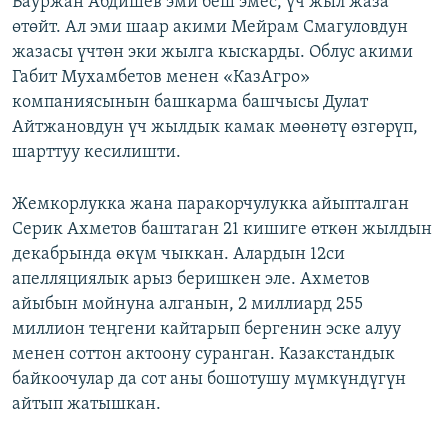
Бауржан Абдишев эми беш эмес, үч жыл жаза
өтөйт. Ал эми шаар акими Мейрам Смагуловдун
жазасы үчтөн эки жылга кыскарды. Облус акими
Габит Мухамбетов менен «КазАгро»
компаниясынын башкарма башчысы Дулат
Айтжановдун үч жылдык камак мөөнөтү өзгөрүп,
шарттуу кесилишти.
Жемкорлукка жана паракорчулукка айыпталган
Серик Ахметов баштаган 21 кишиге өткөн жылдын
декабрында өкүм чыккан. Алардын 12си
апелляциялык арыз беришкен эле. Ахметов
айыбын мойнуна алганын, 2 миллиард 255
миллион теңгени кайтарып бергенин эске алуу
менен соттон актоону суранган. Казакстандык
байкоочулар да сот аны бошотушу мүмкүндүгүн
айтып жатышкан.