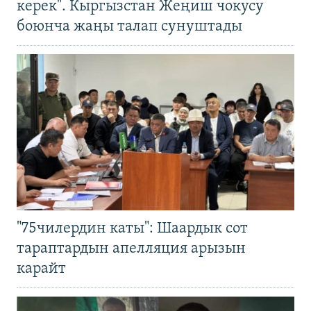
керек". Кыргызстан Жеңиш чокусу
боюнча жаңы талап сунуштады
"75чилердин каты": Шаардык сот
тараптардын апелляция арызын
карайт