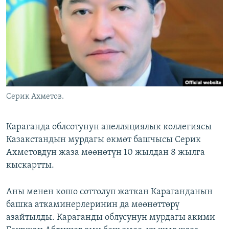
ОНЛАЙН ШЕРИНЕ
ЭЖЕ-СИҢДИЛЕР
АЗАТТЫК+
ЫҢГАЙСЫЗ СУРООЛОР
ЭЕ/АРнун бардык сайттары
Серик Ахметов.
Караганда облсотунун апелляциялык коллегиясы
Казакстандын мурдагы өкмөт башчысы Серик
Ахметовдун жаза мөөнөтүн 10 жылдан 8 жылга
кыскартты.
Аны менен кошо соттолуп жаткан Караганданын
башка аткаминерлеринин да мөөнөттөрү
азайтылды. Караганды облусунун мурдагы акими