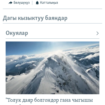
Бөлүшүңүз
Катталыңыз
Дагы кызыктуу баяндар
Окуялар
"Толук даяр болгондор гана чыгышы