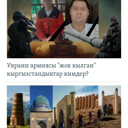
Украин армиясы "жок кылган"
кыргызстандыктар кимдер?