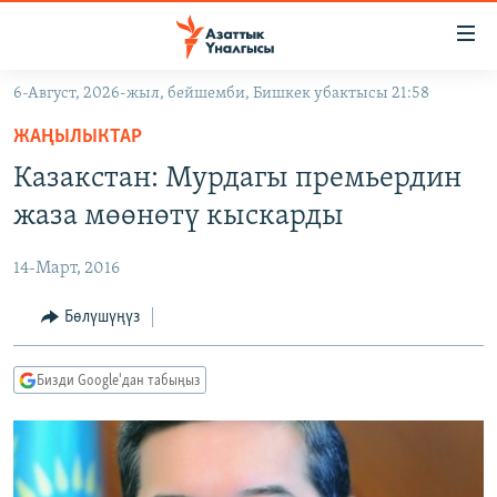
Линктер
Мазмунга
өтүңүз
6-Август, 2026-жыл, бейшемби, Бишкек убактысы 21:58
Навигацияга
ЖАҢЫЛЫКТАР
өтүңүз
ЖАҢЫЛЫКТАР
КЫРГЫЗСТАН
Издөөгө
Казакстан: Мурдагы премьердин
салыңыз
ДҮЙНӨ
КЫРГЫЗСТАН
жаза мөөнөтү кыскарды
УКРАИНА
САЯСАТ
ДҮЙНӨ
14-Март, 2016
АТАЙЫН ИЛИКТӨӨ
ЭКОНОМИКА
БОРБОР АЗИЯ
ТВ ПРОГРАММАЛАР
Бөлүшүңүз
МАДАНИЯТ
ПОДКАСТ
БҮГҮН АЗАТТЫКТА
Бизди Google'дан табыңыз
ӨЗГӨЧӨ ПИКИР
ЭКСПЕРТТЕР ТАЛДАЙТ
БИЗ ЖАНА ДҮЙНӨ
Русский
ДАНИСТЕ