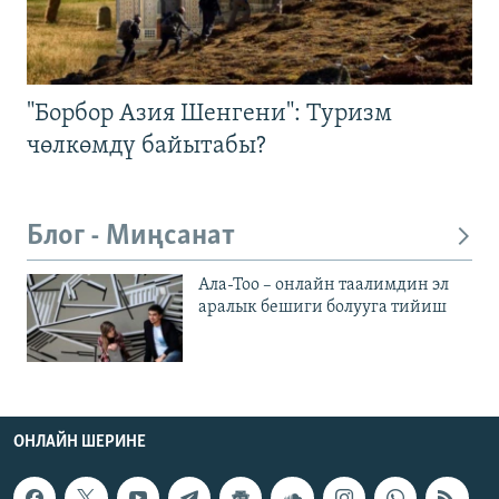
"Борбор Азия Шенгени": Туризм
чөлкөмдү байытабы?
Блог - Миңсанат
Ала-Тоо – онлайн таалимдин эл
аралык бешиги болууга тийиш
ОНЛАЙН ШЕРИНЕ