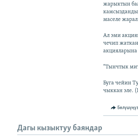
ЭЖЕ-СИҢДИЛЕР
жарыктын баа
камсыздандыр
АЗАТТЫК+
маселе жарал
ЫҢГАЙСЫЗ СУРООЛОР
Ал эми акция
чечип жатка
акцияларына 
“Тынчтык мит
Буга чейин Т
чыккан эле. 
Бөлүшүңү
Дагы кызыктуу баяндар