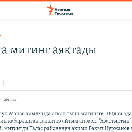
Р
та митинг аяктады
з
ан табыңыз
нун Манас айылында өткөн тынч митингге 100дөй ад
йин кабарланган талаптар айтылган жок. “Азаттыктын
, митингди Талас районунун акими Бакыт Нуржанов 