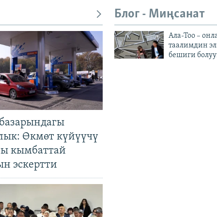
Блог - Миңсанат
Ала-Тоо – онл
таалимдин эл
бешиги болуу
базарындагы
лык: Өкмөт күйүүчү
гы кымбаттай
ын эскертти