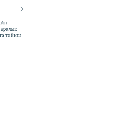
айн
 аралык
га тийиш