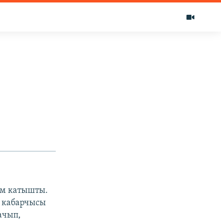
ам катышты.
” кабарчысы
ачып,