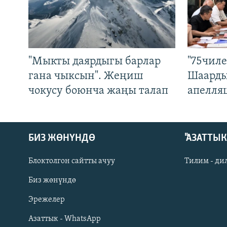
"Мыкты даярдыгы барлар
"75чиле
гана чыксын". Жеңиш
Шаарды
чокусу боюнча жаңы талап
апелля
БИЗ ЖӨНҮНДӨ
"АЗАТТЫ
Блоктолгон сайтты ачуу
Тилим - ди
Биз жөнүндө
Русский
Эрежелер
Азаттык - WhatsApp
ОНЛАЙН ШЕРИНЕ