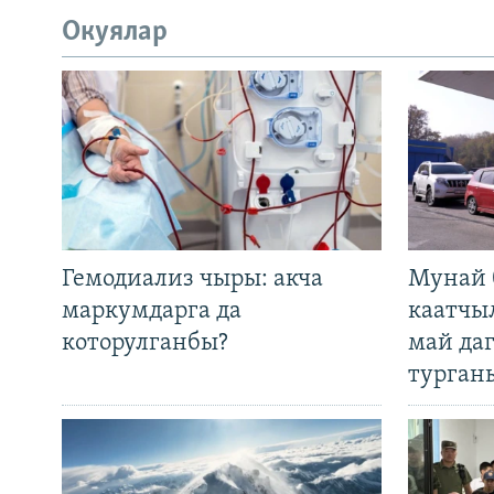
Окуялар
Гемодиализ чыры: акча
Мунай 
маркумдарга да
каатчы
которулганбы?
май да
турган