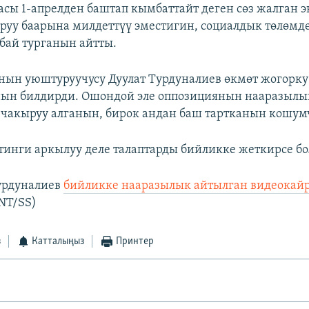
сы 1-апрелден баштап кымбаттайт деген сөз жалган э
уу баарына милдеттүү эместигин, социалдык төлөмд
бай турганын айтты.
нын уюштуруучусу Дуулат Турдуналиев өкмөт жогорку
нын билдирди. Ошондой эле оппозициянын нааразылы
чакыруу алганын, бирок андан баш тартканын кошум
инги аркылуу деле талаптарды бийликке жеткирсе боло
урдуналиев
бийликке нааразылык айтылган видеокай
(NT/SS)
з
Катталыңыз
Принтер