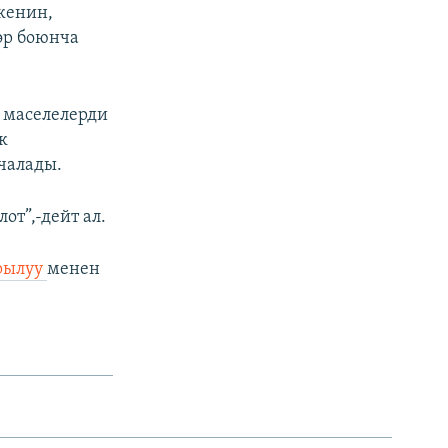
кенин,
өр боюнча
 маселелерди
к
чалады.
т”,-дейт ал.
рылуу
менен