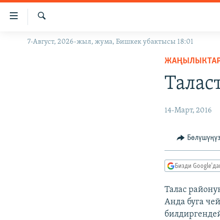
Линктер
Мазмунга
өтүңүз
Издөө
7-Август, 2026-жыл, жума, Бишкек убактысы 18:01
ЖАҢЫЛЫКТАР
Навигацияга
өтүңүз
ЖАҢЫЛЫКТА
КЫРГЫЗСТАН
Издөөгө
Талас
ДҮЙНӨ
КЫРГЫЗСТАН
салыңыз
УКРАИНА
САЯСАТ
ДҮЙНӨ
14-Март, 2016
АТАЙЫН ИЛИКТӨӨ
ЭКОНОМИКА
БОРБОР АЗИЯ
ТВ ПРОГРАММАЛАР
МАДАНИЯТ
Бөлүшүңү
ПОДКАСТ
БҮГҮН АЗАТТЫКТА
Бизди Google'д
ӨЗГӨЧӨ ПИКИР
ЭКСПЕРТТЕР ТАЛДАЙТ
БИЗ ЖАНА ДҮЙНӨ
Талас району
Анда буга че
ДАНИСТЕ
билдиргендей