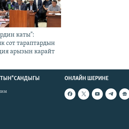
рдин каты":
к сот тараптардын
ция арызын карайт
КТЫН" САНДЫГЫ
ОНЛАЙН ШЕРИНЕ
лим