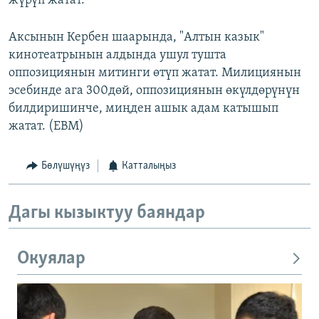
жүрүп жатат.
Аксынын Кербен шаарында, "Алтын казык"
кинотеатрынын алдында ушул тушта
оппозициянын митинги өтүп жатат. Милициянын
эсебинде ага 300дөй, оппозициянын өкүлдөрүнүн
билдиришинче, миңден ашык адам катышып
жатат. (EBM)
Бөлүшүңүз
Катталыңыз
Дагы кызыктуу баяндар
Окуялар