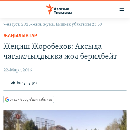
Линктер
Мазмунга
өтүңүз
7-Август, 2026-жыл, жума, Бишкек убактысы 23:59
Навигацияга
ЖАҢЫЛЫКТАР
өтүңүз
ЖАҢЫЛЫКТАР
КЫРГЫЗСТАН
Издөөгө
Жеңиш Жоробеков: Аксыда
салыңыз
ДҮЙНӨ
КЫРГЫЗСТАН
чагымчылдыкка жол берилбейт
УКРАИНА
САЯСАТ
ДҮЙНӨ
22-Март, 2016
АТАЙЫН ИЛИКТӨӨ
ЭКОНОМИКА
БОРБОР АЗИЯ
ТВ ПРОГРАММАЛАР
Бөлүшүңүз
МАДАНИЯТ
ПОДКАСТ
БҮГҮН АЗАТТЫКТА
Бизди Google'дан табыңыз
ӨЗГӨЧӨ ПИКИР
ЭКСПЕРТТЕР ТАЛДАЙТ
БИЗ ЖАНА ДҮЙНӨ
Русский
ДАНИСТЕ