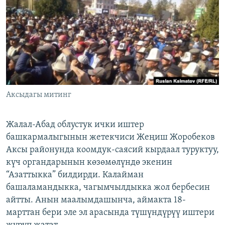
ОНЛАЙН ШЕРИНЕ
ЭЖЕ-СИҢДИЛЕР
АЗАТТЫК+
ЫҢГАЙСЫЗ СУРООЛОР
ЭЕ/АРнун бардык сайттары
Аксыдагы митинг
Жалал-Абад облустук ички иштер
башкармалыгынын жетекчиси Жеңиш Жоробеков
Аксы районунда коомдук-саясий кырдаал туруктуу,
күч органдарынын көзөмөлүндө экенин
“Азаттыкка” билдирди. Калайман
башаламандыкка, чагымчылдыкка жол бербесин
айтты. Анын маалымдашынча, аймакта 18-
марттан бери эле эл арасында түшүндүрүү иштери