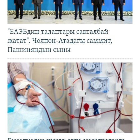
"ЕАЭБдин талаптары сакталбай
жатат". Чолпон-Атадагы саммит,
Пашиняндын сыны