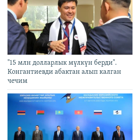
"15 млн долларлык мүлкүн берди".
Конгантиевди абактан алып калган
чечим