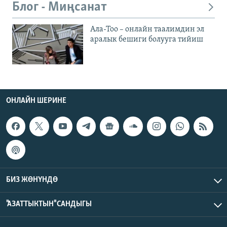
Блог - Миңсанат
Ала-Тоо – онлайн таалимдин эл
аралык бешиги болууга тийиш
ОНЛАЙН ШЕРИНЕ
БИЗ ЖӨНҮНДӨ
"АЗАТТЫКТЫН" САНДЫГЫ