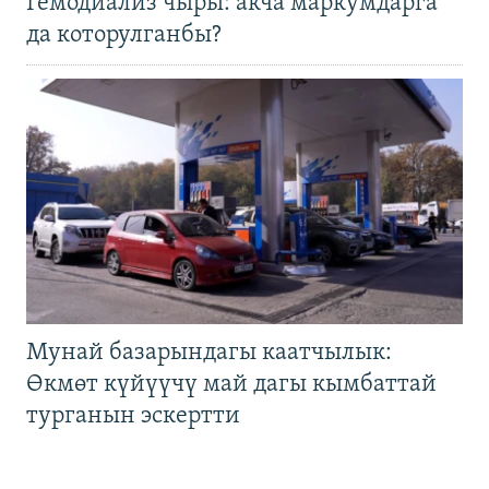
Гемодиализ чыры: акча маркумдарга
да которулганбы?
Мунай базарындагы каатчылык:
Өкмөт күйүүчү май дагы кымбаттай
турганын эскертти